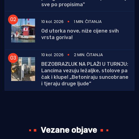
sve po propisima"
10 kol. 2026
1 MIN. ČITANJA
Od utorka nove, niže cijene svih
vrsta goriva!
10 kol. 2026
2 MIN. ČITANJA
BEZOBRAZLUK NA PLAŽI U TURNJU:
Lancima vezuju ležaljke, stolove pa
čak i klupe! „Betoniraju suncobrane
i tjeraju druge ljude“
Vezane objave