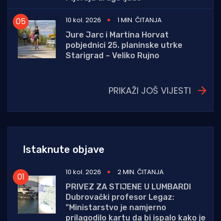
10 kol. 2026
1 MIN. ČITANJA
Jure Jarc i Martina Horvat
pobjednici 25. planinske utrke
Starigrad – Veliko Rujno
PRIKAŽI JOŠ VIJESTI
Istaknute objave
10 kol. 2026
2 MIN. ČITANJA
PRIVEZ ZA STIJENE U LUMBARDI
Dubrovački profesor Legaz:
"Ministarstvo je namjerno
prilagodilo kartu da bi ispalo kako je