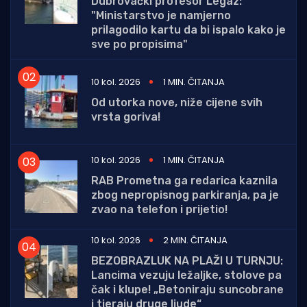
Dubrovački profesor Legaz:
"Ministarstvo je namjerno
prilagodilo kartu da bi ispalo kako je
sve po propisima"
10 kol. 2026
1 MIN. ČITANJA
Od utorka nove, niže cijene svih
vrsta goriva!
10 kol. 2026
1 MIN. ČITANJA
RAB Prometna ga redarica kaznila
zbog nepropisnog parkiranja, pa je
zvao na telefon i prijetio!
10 kol. 2026
2 MIN. ČITANJA
BEZOBRAZLUK NA PLAŽI U TURNJU:
Lancima vezuju ležaljke, stolove pa
čak i klupe! „Betoniraju suncobrane
i tjeraju druge ljude“