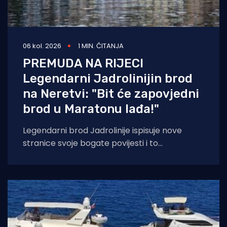
06 kol. 2026
1 MIN. ČITANJA
PREMUDA NA RIJECI
Legendarni Jadrolinijin brod
na Neretvi: "Bit će zapovjedni
brod u Maratonu lađa!"
Legendarni brod Jadrolinije ispisuje nove
stranice svoje bogate povijesti i to
sudjelovanjem u Maratonu lađa! Premuda se
trenutačno nalazi u