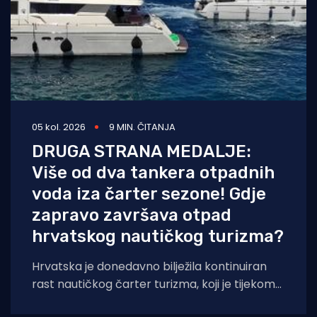
05 kol. 2026
9 MIN. ČITANJA
DRUGA STRANA MEDALJE:
Više od dva tankera otpadnih
voda iza čarter sezone! Gdje
zapravo završava otpad
hrvatskog nautičkog turizma?
Hrvatska je donedavno bilježila kontinuiran
rast nautičkog čarter turizma, koji je tijekom
2025. godine (siječanj–studeni) prema