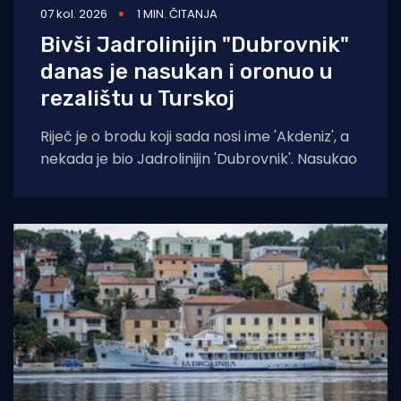
07 kol. 2026
1 MIN. ČITANJA
Bivši Jadrolinijin "Dubrovnik"
danas je nasukan i oronuo u
rezalištu u Turskoj
Riječ je o brodu koji sada nosi ime 'Akdeniz', a
nekada je bio Jadrolinijin 'Dubrovnik'. Nasukao