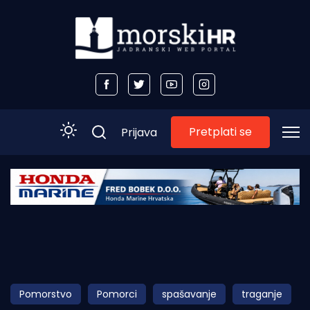
Pretplati se
Prijava
Početna
Morski plus
Morski TV
Obala
Pomorstvo
Pomorci
spašavanje
traganje
Otoci