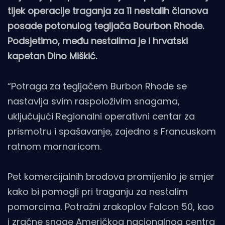
tijek operacije traganja za 11 nestalih članova
posade potonulog tegljača Bourbon Rhode.
Podsjetimo, među nestalima je i hrvatski
kapetan Dino Miškić.
“Potraga za tegljačem Burbon Rhode se
nastavlja svim raspoloživim snagama,
uključujući Regionalni operativni centar za
prismotru i spašavanje, zajedno s Francuskom
ratnom mornaricom.
Pet komercijalnih brodova promijenilo je smjer
kako bi pomogli pri traganju za nestalim
pomorcima. Potražni zrakoplov Falcon 50, kao
i zračne snage Američkog nacionalnog centra