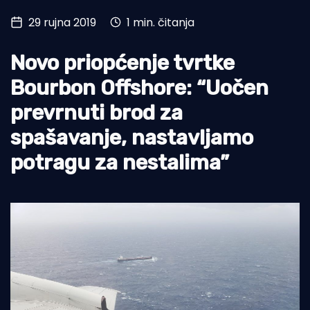
29 rujna 2019
1 min. čitanja
Turizam i nautika
Pomorstvo
Novo priopćenje tvrtke
Ribolov
Bourbon Offshore: “Uočen
prevrnuti brod za
Ekologija
spašavanje, nastavljamo
Tradicija i kultura
potragu za nestalima”