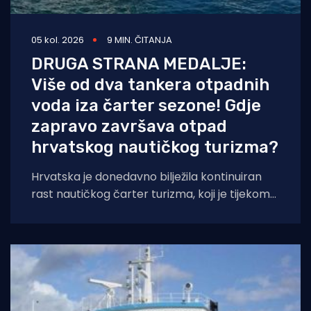
05 kol. 2026
9 MIN. ČITANJA
DRUGA STRANA MEDALJE:
Više od dva tankera otpadnih
voda iza čarter sezone! Gdje
zapravo završava otpad
hrvatskog nautičkog turizma?
Hrvatska je donedavno bilježila kontinuiran
rast nautičkog čarter turizma, koji je tijekom
2025. godine (siječanj–studeni) prema
podacima Ministarstva pomorstva,