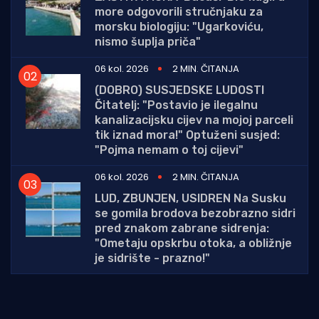
more odgovorili stručnjaku za
morsku biologiju: "Ugarkoviću,
nismo šuplja priča"
06 kol. 2026
2 MIN. ČITANJA
(DOBRO) SUSJEDSKE LUDOSTI
Čitatelj: "Postavio je ilegalnu
kanalizacijsku cijev na mojoj parceli
tik iznad mora!" Optuženi susjed:
"Pojma nemam o toj cijevi"
06 kol. 2026
2 MIN. ČITANJA
LUD, ZBUNJEN, USIDREN Na Susku
se gomila brodova bezobrazno sidri
pred znakom zabrane sidrenja:
"Ometaju opskrbu otoka, a obližnje
je sidrište - prazno!"