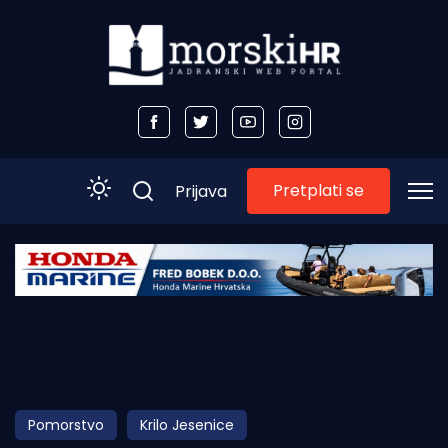
Pretplati se
Prijava
Početna
Morski plus
Morski TV
Obala
Pomorstvo
Krilo Jesenice
Otoci