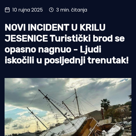
10 rujna 2025
3 min. čitanja
Turizam i nautika
Pomorstvo
NOVI INCIDENT U KRILU
Ribolov
JESENICE Turistički brod se
opasno nagnuo - Ljudi
Ekologija
iskočili u posljednji trenutak!
Tradicija i kultura