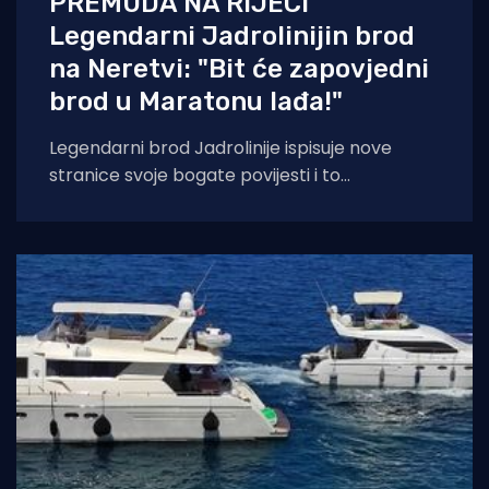
PREMUDA NA RIJECI
Legendarni Jadrolinijin brod
na Neretvi: "Bit će zapovjedni
brod u Maratonu lađa!"
Legendarni brod Jadrolinije ispisuje nove
stranice svoje bogate povijesti i to
sudjelovanjem u Maratonu lađa! Premuda se
trenutačno nalazi u