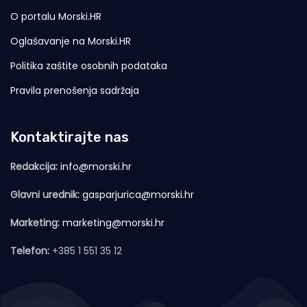
O portalu Morski.HR
Oglašavanje na Morski.HR
Politika zaštite osobnih podataka
Pravila prenošenja sadržaja
Kontaktirajte nas
Redakcija:
info@morski.hr
Glavni urednik:
gasparjurica@morski.hr
Marketing:
marketing@morski.hr
Telefon:
+385 1 551 35 12