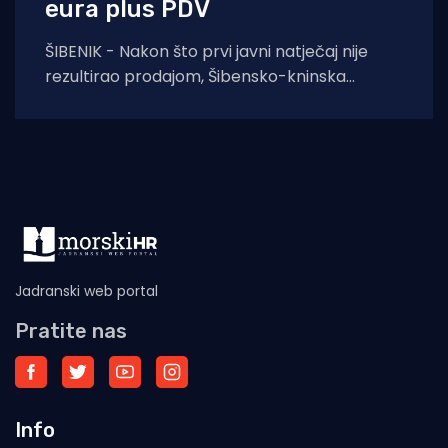
eura plus PDV
ŠIBENIK - Nakon što prvi javni natječaj nije
rezultirao prodajom, Šibensko-kninska
županija na ponovljenom je pozivu prihvatila
najvišu od tri
Jadranski web portal
Pratite nas
Info