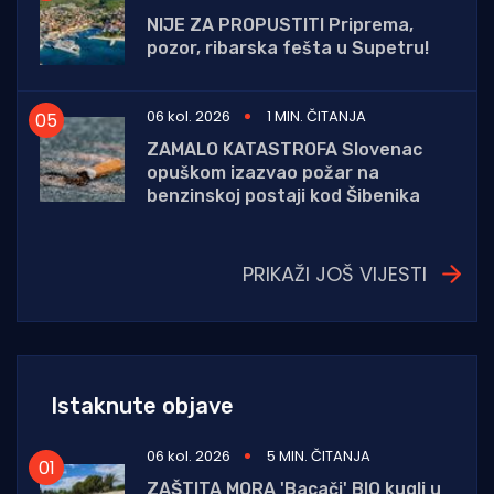
NIJE ZA PROPUSTITI Priprema,
pozor, ribarska fešta u Supetru!
06 kol. 2026
1 MIN. ČITANJA
ZAMALO KATASTROFA Slovenac
opuškom izazvao požar na
benzinskoj postaji kod Šibenika
PRIKAŽI JOŠ VIJESTI
Istaknute objave
06 kol. 2026
5 MIN. ČITANJA
ZAŠTITA MORA 'Bacači' BIO kugli u