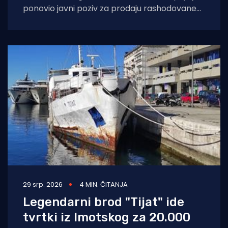
ponovio javni poziv za prodaju rashodovane
dugotrajne imovine – istraživačkog broda
„Palagruža“. Prodaja se
29 srp. 2026
4 MIN. ČITANJA
Legendarni brod "Tijat" ide
tvrtki iz Imotskog za 20.000