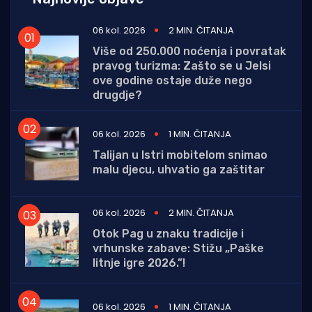
06 kol. 2026
2 MIN. ČITANJA
Više od 250.000 noćenja i povratak
pravog turizma: Zašto se u Jelsi
ove godine ostaje duže nego
drugdje?
06 kol. 2026
1 MIN. ČITANJA
Talijan u Istri mobitelom snimao
malu djecu, uhvatio ga zaštitar
06 kol. 2026
2 MIN. ČITANJA
Otok Pag u znaku tradicije i
vrhunske zabave: Stižu „Paške
litnje igre 2026.”!
06 kol. 2026
1 MIN. ČITANJA