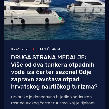
05 kol. 2026
9 MIN. ČITANJA
DRUGA STRANA MEDALJE:
Više od dva tankera otpadnih
voda iza čarter sezone! Gdje
zapravo završava otpad
hrvatskog nautičkog turizma?
Hrvatska je donedavno bilježila kontinuiran
rast nautičkog čarter turizma, koji je tijekom