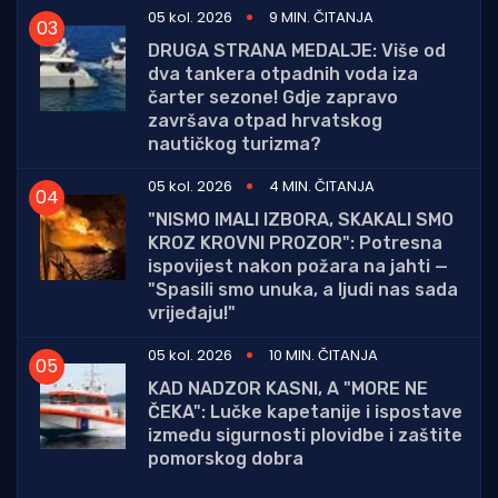
05 kol. 2026
9 MIN. ČITANJA
DRUGA STRANA MEDALJE: Više od
dva tankera otpadnih voda iza
čarter sezone! Gdje zapravo
završava otpad hrvatskog
nautičkog turizma?
05 kol. 2026
4 MIN. ČITANJA
"NISMO IMALI IZBORA, SKAKALI SMO
KROZ KROVNI PROZOR": Potresna
ispovijest nakon požara na jahti —
"Spasili smo unuka, a ljudi nas sada
vrijeđaju!"
05 kol. 2026
10 MIN. ČITANJA
KAD NADZOR KASNI, A "MORE NE
ČEKA": Lučke kapetanije i ispostave
između sigurnosti plovidbe i zaštite
pomorskog dobra