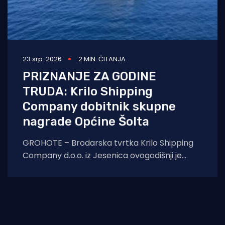
23 srp. 2026
2 MIN. ČITANJA
PRIZNANJE ZA GODINE
TRUDA: Krilo Shipping
Company dobitnik skupne
nagrade Općine Šolta
GROHOTE – Brodarska tvrtka Krilo Shipping
Company d.o.o. iz Jesenica ovogodišnji je
dobitnik prestižnog skupnog javnog priznanja
Općine Šolta.