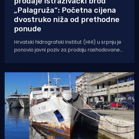
prodaje istraživački brod
„Palagruža“: Početna cijena
dvostruko niža od prethodne
ponude
Hrvatski hidrografski institut (HHI) u srpnju je
ponovio javni poziv za prodaju rashodovane
dugotrajne imovine – istraživačkog broda
„Palagruža“. Prodaja se