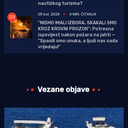
nautičkog turizma?
05 kol. 2026
4 MIN. ČITANJA
"NISMO IMALI IZBORA, SKAKALI SMO
KROZ KROVNI PROZOR": Potresna
ispovijest nakon požara na jahti —
"Spasili smo unuka, a ljudi nas sada
vrijeđaju!"
Vezane objave