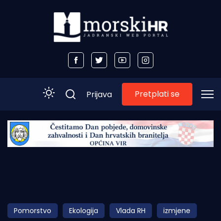
Pretplati se
Prijava
Početna
Morski plus
Morski TV
Obala
Pomorstvo
Ekologija
Vlada RH
izmjene
Otoci