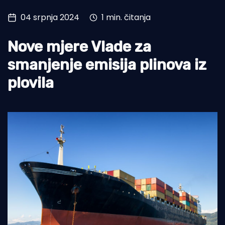
04 srpnja 2024
1 min. čitanja
Turizam i nautika
Pomorstvo
Nove mjere Vlade za
Ribolov
smanjenje emisija plinova iz
Ekologija
plovila
Tradicija i kultura