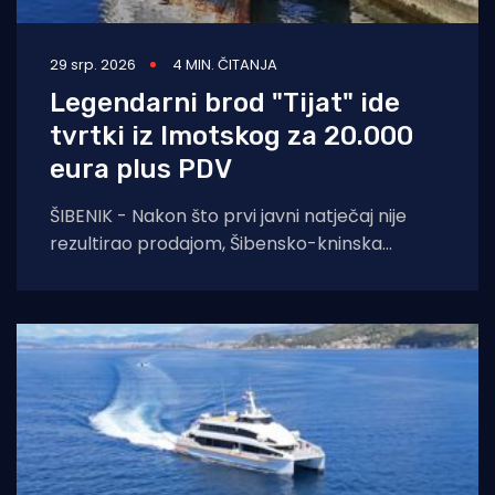
29 srp. 2026
4 MIN. ČITANJA
Legendarni brod "Tijat" ide
tvrtki iz Imotskog za 20.000
eura plus PDV
ŠIBENIK - Nakon što prvi javni natječaj nije
rezultirao prodajom, Šibensko-kninska
županija na ponovljenom je pozivu prihvatila
najvišu od tri