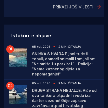
PRIKAŽI JOŠ VIJESTI
Istaknute objave
05 kol. 2026
2 MIN. ČITANJA
SNIMKA S HVARA Pijani turisti
tonuli, domaći snimalli i smijali se:
"Ne smite tu parkirat" - Policija:
"Nema kaznenog djela za
nepomaganje!"
05 kol. 2026
9 MIN. ČITANJA
DRUGA STRANA MEDALJE: Više od
dva tankera otpadnih voda iza
čarter sezone! Gdje zapravo
završava otpad hrvatskog