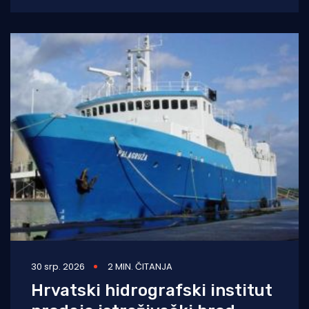
2025. godine (siječanj–studeni) prema
podacima Ministarstva pomorstva,
30 srp. 2026
2 MIN. ČITANJA
Hrvatski hidrografski institut