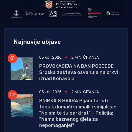
Najnovije objave
05 kol. 2026
2 MIN. ČITANJA
PROVOKACIJA NA DAN POBJEDE
Srpska zastava osvanula na crkvi
iznad Konavala
05 kol. 2026
2 MIN. ČITANJA
SNIMKA S HVARA Pijani turisti
tonuli, domaći snimalli i smijali se:
"Ne smite tu parkirat" - Policija:
"Nema kaznenog djela za
nepomaganje!"