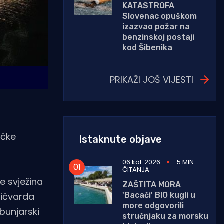
KATASTROFA
Slovenac opuškom
izazvao požar na
benzinskoj postaji
kod Šibenika
PRIKAŽI JOŠ VIJESTI
ičke
Istaknute objave
06 kol. 2026
5 MIN.
ČITANJA
e svježina
ZAŠTITA MORA
'Bacači' BIO kugli u
čičvarda
more odgovorili
abunjarski
stručnjaku za morsku