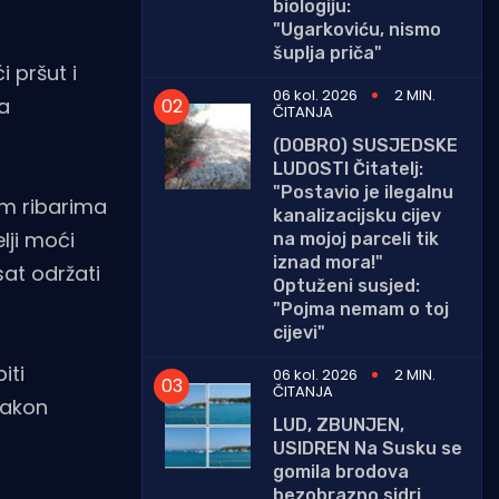
biologiju:
"Ugarkoviću, nismo
šuplja priča"
 pršut i
06 kol. 2026
2 MIN.
a
ČITANJA
(DOBRO) SUSJEDSKE
LUDOSTI Čitatelj:
"Postavio je ilegalnu
im ribarima
kanalizacijsku cijev
lji moći
na mojoj parceli tik
iznad mora!"
sat održati
Optuženi susjed:
"Pojma nemam o toj
cijevi"
iti
06 kol. 2026
2 MIN.
ČITANJA
nakon
LUD, ZBUNJEN,
USIDREN Na Susku se
gomila brodova
bezobrazno sidri