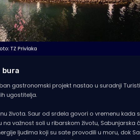
oto: TZ Privlaka
a bura
ban gastronomski projekt nastao u suradnji Turist
ih ugostitelja.
inu života. Saur od srdela govori o vremenu kada s
ju na važnost soli u ribarskom životu, Sabunjarska 
ergije ljudima koji su sate provodili u moru, dok S