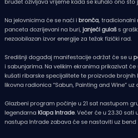
brudet oživljava vrijeme kada se kuhalo ono što 
Na jelovnicima će se naći i
bronča
, tradicionalni
panceta dozrijevani na buri,
janjeći gulaš
s grašk
nezaobilazan izvor energije za težak fizički rad.
Središnji događaj manifestacije održat će se u
p
i sabunjarima. Na velikim ekranima prikazivat će se
kušati ribarske specijalitete te proizvode brojnih
likovna radionica “Sabun, Painting and Wine” uz d
Glazbeni program počinje u 21 sat nastupom gru
legendarna
Klapa Intrade
. Večer će u 23.30 sati
nastupa Intrade zabava će se nastaviti uz bend sv