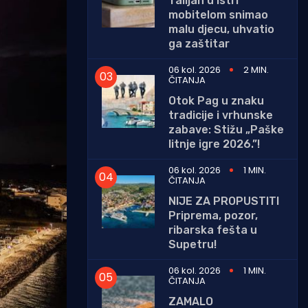
Talijan u Istri
mobitelom snimao
malu djecu, uhvatio
ga zaštitar
06 kol. 2026
2 MIN.
ČITANJA
Otok Pag u znaku
tradicije i vrhunske
zabave: Stižu „Paške
litnje igre 2026.”!
06 kol. 2026
1 MIN.
ČITANJA
NIJE ZA PROPUSTITI
Priprema, pozor,
ribarska fešta u
Supetru!
06 kol. 2026
1 MIN.
ČITANJA
ZAMALO