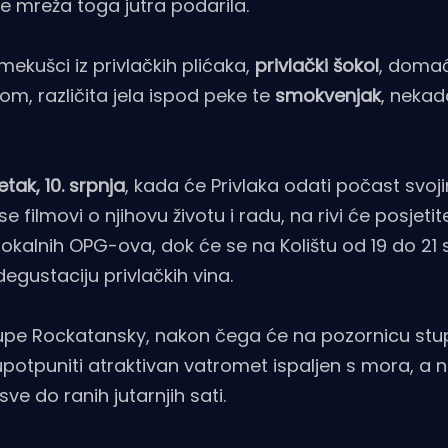
je mreža toga jutra podarila.
 mekušci iz privlačkih plićaka,
privlački šokol
, domaći
om, različita jela ispod peke te
smokvenjak
, nekad
etak, 10. srpnja
, kada će Privlaka odati počast svoj
 filmovi o njihovu životu i radu, na rivi će posjetite
 lokalnih OPG-ova, dok će se na Kolištu od 19 do 21 
egustaciju privlačkih vina.
pe Rockatansky, nakon čega će na pozornicu stup
 upotpuniti atraktivan vatromet ispaljen s mora, a 
e do ranih jutarnjih sati.