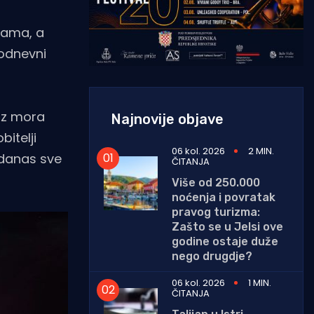
rama, a
kodnevni
 iz mora
Najnovije objave
bitelji
06 kol. 2026
2 MIN.
 danas sve
ČITANJA
Više od 250.000
noćenja i povratak
pravog turizma:
Zašto se u Jelsi ove
godine ostaje duže
nego drugdje?
06 kol. 2026
1 MIN.
ČITANJA