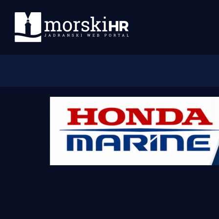
Početna
Morski plus
Morski TV
Obala
Otoci
Turizam i nautika