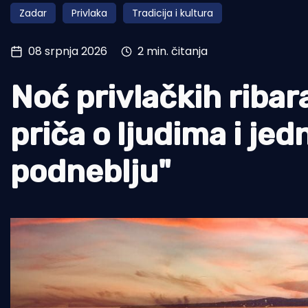
Zadar
Privlaka
Tradicija i kultura
Pomorstvo
Ribolov
08 srpnja 2026
2 min. čitanja
Ekologija
Noć privlačkih ribar
Tradicija i kultura
priča o ljudima i j
podneblju"