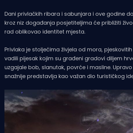
Dani privlačkih ribara i sabunjara i ove godine
kroz niz događanja posjetiteljima će približiti živ
rad oblikovao identitet mjesta.
Privlaka je stoljećima živjela od mora, pjeskovitih
vadili pijesak kojim su građeni gradovi diljem hrva
uzgajale bob, slanutak, povrće i masline. Upravo
snažnije predstavlja kao važan dio turističkog ide