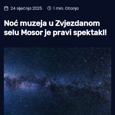
24 siječnja 2025
1 min. čitanja
Turizam i nautika
Pomorstvo
Noć muzeja u Zvjezdanom
Ribolov
selu Mosor je pravi spektakl!
Ekologija
Tradicija i kultura