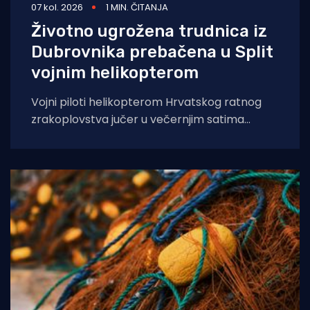
07 kol. 2026
1 MIN. ČITANJA
Životno ugrožena trudnica iz
Dubrovnika prebačena u Split
vojnim helikopterom
Vojni piloti helikopterom Hrvatskog ratnog
zrakoplovstva jučer u večernjim satima
prevezli su životno ugroženu trudnicu iz Opće
bolnice Dubrovnik u