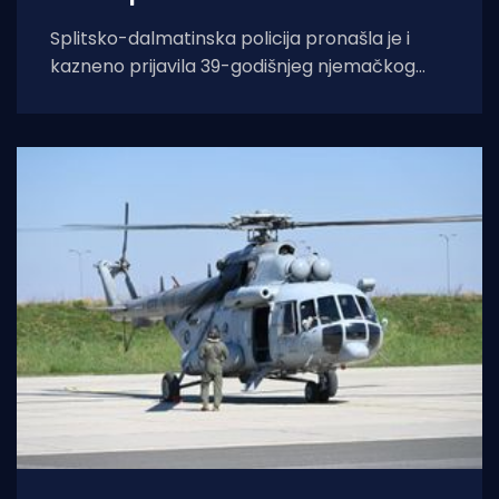
Splitsko-dalmatinska policija pronašla je i
kazneno prijavila 39-godišnjeg njemačkog
državljanina osumnjičenog za nedopušteno
upravljanje dronom u zabranjenim zonama