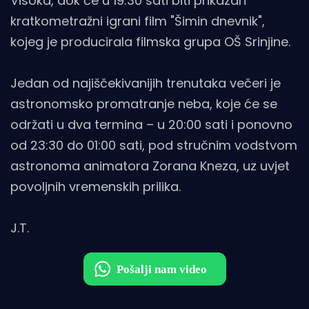
Visoka, dok će u 19:30 sati biti prikazan
kratkometražni igrani film "Šimin dnevnik",
kojeg je producirala filmska grupa OŠ Srinjine.
Jedan od najiščekivanijih trenutaka večeri je
astronomsko promatranje neba, koje će se
održati u dva termina – u 20:00 sati i ponovno
od 23:30 do 01:00 sati, pod stručnim vodstvom
astronoma animatora Zorana Kneza, uz uvjet
povoljnih vremenskih prilika.
J.T.