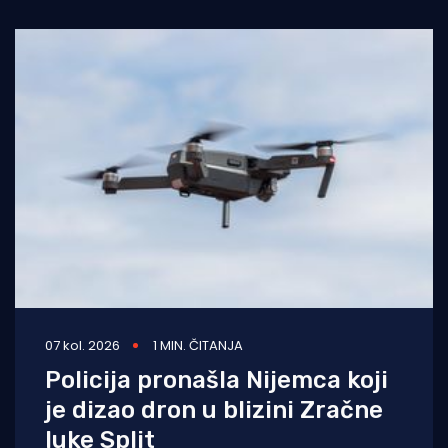
Nakon višegodišnje stanke koja
07 kol. 2026
1 MIN. ČITANJA
Policija pronašla Nijemca koji
je dizao dron u blizini Zračne
luke Split