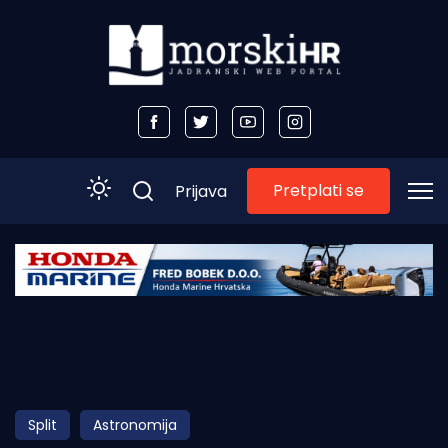
Pretplati se
Prijava
Početna
Morski plus
Morski TV
Obala
Split
Astronomija
Otoci