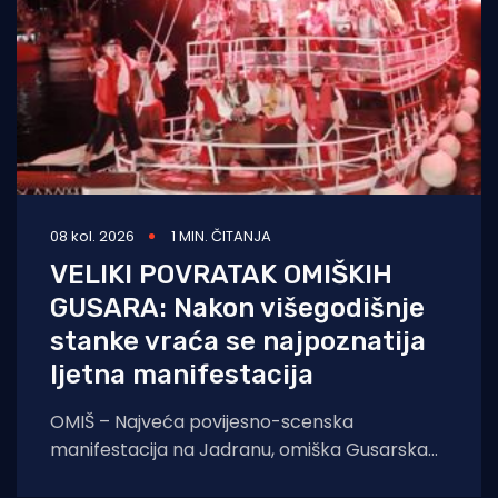
08 kol. 2026
1 MIN. ČITANJA
VELIKI POVRATAK OMIŠKIH
GUSARA: Nakon višegodišnje
stanke vraća se najpoznatija
ljetna manifestacija
OMIŠ – Najveća povijesno-scenska
manifestacija na Jadranu, omiška Gusarska
bitka, službeno se vraća na velika vrata.