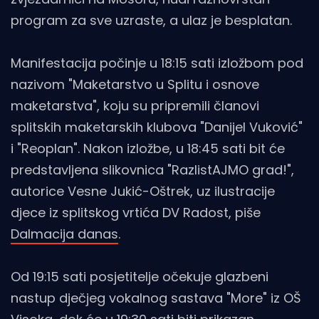
program za sve uzraste, a ulaz je besplatan.
Manifestacija počinje u 18:15 sati izložbom pod
nazivom "Maketarstvo u Splitu i osnove
maketarstva", koju su pripremili članovi
splitskih maketarskih klubova "Danijel Vuković"
i "Reoplan". Nakon izložbe, u 18:45 sati bit će
predstavljena slikovnica "RazlistAJMO grad!",
autorice Vesne Jukić-Oštrek, uz ilustracije
djece iz splitskog vrtića DV Radost, piše
Dalmacija danas
.
Od 19:15 sati posjetitelje očekuje glazbeni
nastup dječjeg vokalnog sastava "More" iz OŠ