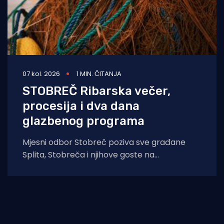
07 kol. 2026
1 MIN. ČITANJA
STOBREČ Ribarska večer,
procesija i dva dana
glazbenog programa
Mjesni odbor Stobreč poziva sve građane
Splita, Stobreča i njihove goste na
tradicionalnu proslavu Ribarske večeri i
blagdana sv. Lovre,