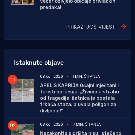
večer oživjelo običaje privlačkih
predaka!
PRIKAŽI JOŠ VIJESTI
Istaknute objave
08 kol. 2026
1 MIN. ČITANJA
APEL S KAPRIJA Očajni mještani i
turisti poručuju: „Živimo u strahu
od tragedije, šetnica je postala
trkaća staza, a uvala poligon za
divljanje!“
08 kol. 2026
7 MIN. ČITANJA
Nezakonita sidrišta nisu „stečeno