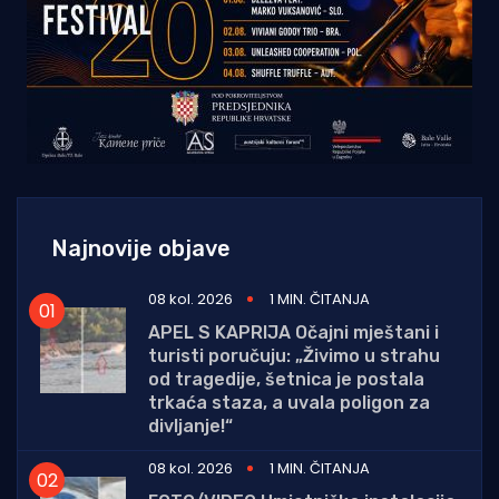
Najnovije objave
08 kol. 2026
1 MIN. ČITANJA
APEL S KAPRIJA Očajni mještani i
turisti poručuju: „Živimo u strahu
od tragedije, šetnica je postala
trkaća staza, a uvala poligon za
divljanje!“
08 kol. 2026
1 MIN. ČITANJA