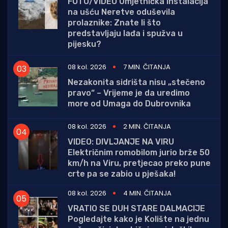
FOTO/VIDEO Umjetnička instalacija
na ušću Neretve oduševila
prolaznike: Znate li što
predstavljaju lađa i spužva u
pijesku?
08 kol. 2026
7 MIN. ČITANJA
Nezakonita sidrišta nisu „stečeno
pravo“ – Vrijeme je da uredimo
more od Umaga do Dubrovnika
08 kol. 2026
2 MIN. ČITANJA
VIDEO: DIVLJANJE NA VIRU
Električnim romobilom jurio brže 50
km/h na Viru, pretjecao preko pune
crte pa se zabio u pješaka!
08 kol. 2026
4 MIN. ČITANJA
VRATIO SE DUH STARE DALMACIJE
Pogledajte kako je Kolište na jednu