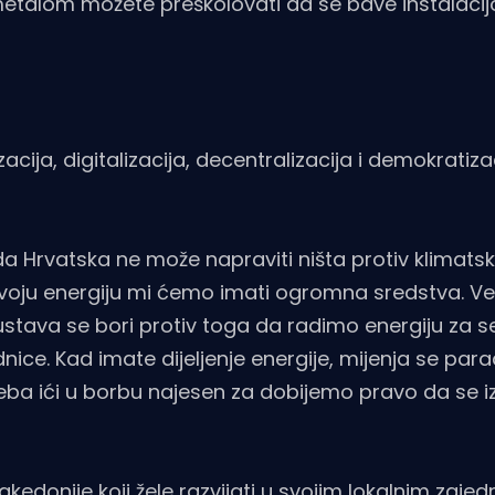
s metalom možete preškolovati da se bave instalaci
cija, digitalizacija, decentralizacija i demokratizac
da Hrvatska ne može napraviti ništa protiv klimatsk
voju energiju mi ćemo imati ogromna sredstva. Veli
stava se bori protiv toga da radimo energiju za se
nice. Kad imate dijeljenje energije, mijenja se pa
Treba ići u borbu najesen za dobijemo pravo da se 
 Makedonije koji žele razvijati u svojim lokalnim zaj