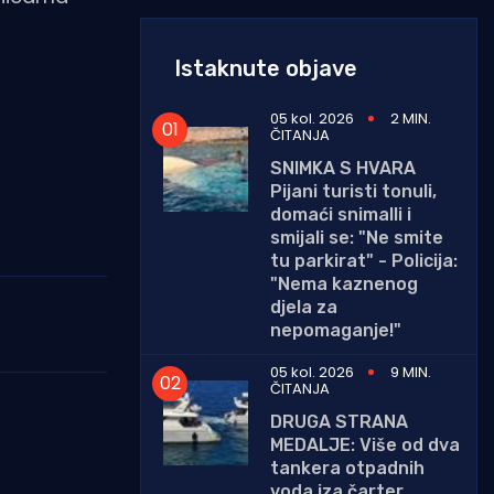
Istaknute objave
05 kol. 2026
2 MIN.
ČITANJA
SNIMKA S HVARA
Pijani turisti tonuli,
domaći snimalli i
smijali se: "Ne smite
tu parkirat" - Policija:
"Nema kaznenog
djela za
nepomaganje!"
05 kol. 2026
9 MIN.
ČITANJA
DRUGA STRANA
MEDALJE: Više od dva
tankera otpadnih
voda iza čarter