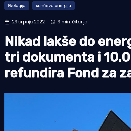
Ekologija
sunčeva energija
Pomorstvo
Ribolov
23 srpnja 2022
3 min. čitanja
Ekologija
Nikad lakše do ener
Tradicija i kultura
tri dokumenta i 10.
refundira Fond za za