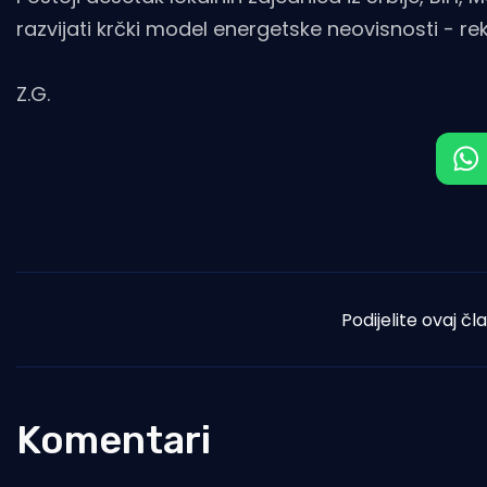
razvijati krčki model energetske neovisnosti - reka
Z.G.
Podijelite ovaj čl
Komentari