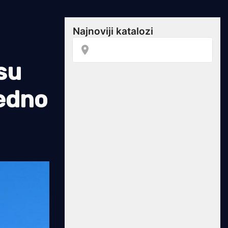
su
redno