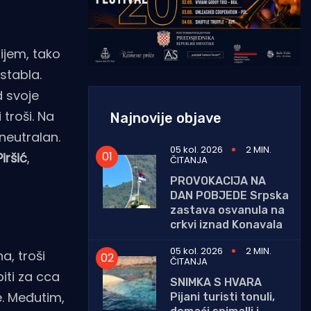
rijem, tako
stabla.
d svoje
troši. Na
Najnovije objave
 neutralan.
05 kol. 2026
2 MIN.
iršić
,
ČITANJA
PROVOKACIJA NA
DAN POBJEDE Srpska
zastava osvanula na
crkvi iznad Konavala
05 kol. 2026
2 MIN.
a, troši
ČITANJA
iti za cca
SNIMKA S HVARA
e. Međutim,
Pijani turisti tonuli,