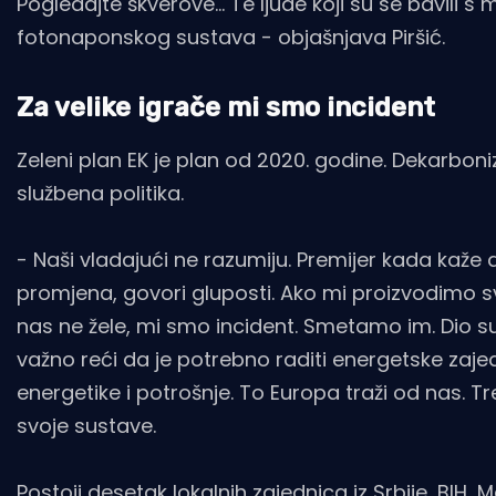
Pogledajte škverove… Te ljude koji su se bavili 
fotonaponskog sustava - objašnjava Piršić.
Za velike igrače mi smo incident
Zeleni plan EK je plan od 2020. godine. Dekarboniza
službena politika.
- Naši vladajući ne razumiju. Premijer kada kaže 
promjena, govori gluposti. Ako mi proizvodimo s
nas ne žele, mi smo incident. Smetamo im. Dio su
važno reći da je potrebno raditi energetske zajed
energetike i potrošnje. To Europa traži od nas. 
svoje sustave.
Postoji desetak lokalnih zajednica iz Srbije, BIH,