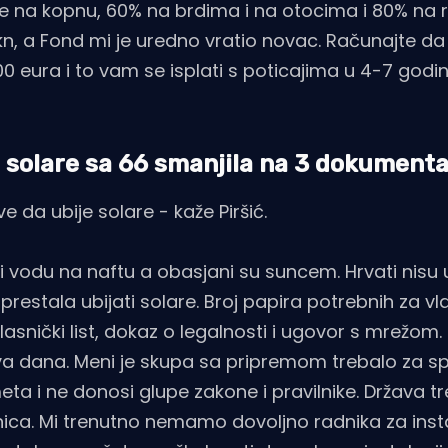
 je na kopnu, 60% na brdima i na otocima i 80% na
kn, a Fond mi je uredno vratio novac. Računajte da
0 eura i to vam se isplati s poticajima u 4-7 godi
a solare sa 66 smanjila na 3 dokument
 da ubije solare - kaže Piršić.
ti vodu na naftu a obasjani su suncem. Hrvati nisu 
 prestala ubijati solare. Broj papira potrebnih za vla
asnički list, dokaz o legalnosti i ugovor s mrežom.
 dva dana. Meni je skupa sa pripremom trebalo za s
ta i ne donosi glupe zakone i pravilnike. Država t
ica. Mi trenutno nemamo dovoljno radnika za insta