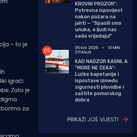
jom
KROVNI PROZOR":
Potresna ispovijest
nakon požara na
jahti — "Spasili smo
unuka, a ljudi nas
sada vrijeđaju!"
ija – to je
05 kol. 2026
10 MIN.
ČITANJA
KAD NADZOR KASNI, A
"MORE NE ČEKA":
ih
Lučke kapetanije i
ki igrači
ispostave između
sigurnosti plovidbe i
be. Zato je
zaštite pomorskog
radigma
dobra
izborimo za
PRIKAŽI JOŠ VIJESTI
ednicama