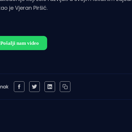
o je Vjeran Piršić.
anak