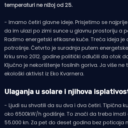
temperaturi ne nižoj od 25.
- Imamo četiri glavne ideje. Prisjetimo se najprije
da im ulazi po zimi sunce u glavnu prostoriju a po
Radimo energetski efikasne kuće. Treća ideja je 
potrošnje. Četvrto je suradnja putem energetske z
Krku smo 2012. godine politički odlučili da otok d
Ključno je nekorištenje fosilnih goriva. Ja više n
ekološki aktivist iz Eko Kvarnera.
Ulaganja u solare i njihova isplativos
- Ljudi su shvatili da su dva i dva četiri. Tipičn
oko 6500kW/h godišnje. To znači da treba imati
55.000 kn. Za pet do deset godina bez poticaja mo