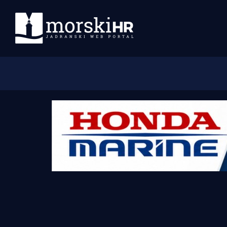
Početna
Morski plus
Morski TV
Obala
Otoci
Turizam i nautika