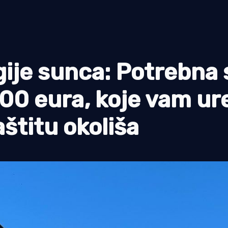
gije sunca: Potrebna 
000 eura, koje vam u
štitu okoliša