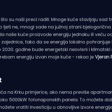
 što su naši preci radili. Mnoge kuće stavljaju sad t
 ljeti ne, mnogi sade na južnoj strani bjelogorična 
da naše kuće proizvode energiju jednaku ili veću o
ajednice, tako da se energija lokalno pohranjuje i 
o 2030. godine bude energetski neovisni i klimatski
e trebam energiju izvan moje kuće - rekao je
Vjeran P
t
a kuća na Krku primjerice, ako nema previše apartman
 oko 5000kW fotonaponskih panela. To možete dob
žete vratiti investiciju u obnovljive izvore energij