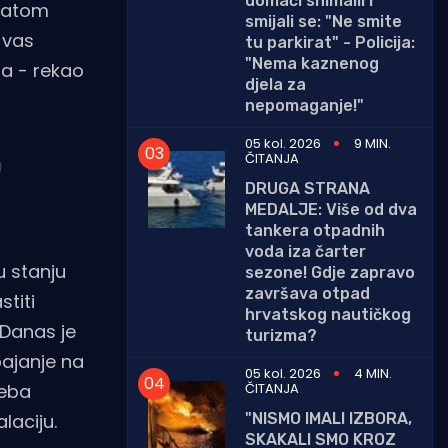
domaći snimalli i
 ratom
smijali se: "Ne smite
 vas
tu parkirat" - Policija:
"Nema kaznenog
na - rekao
djela za
nepomaganje!"
05 kol. 2026
9 MIN.
ČITANJA
a
DRUGA STRANA
MEDALJE: Više od dva
tankera otpadnih
voda iza čarter
u stanju
sezone! Gdje zapravo
završava otpad
stiti
hrvatskog nautičkog
 Danas je
turizma?
pajanje na
05 kol. 2026
4 MIN.
ČITANJA
reba
"NISMO IMALI IZBORA,
laciju.
SKAKALI SMO KROZ