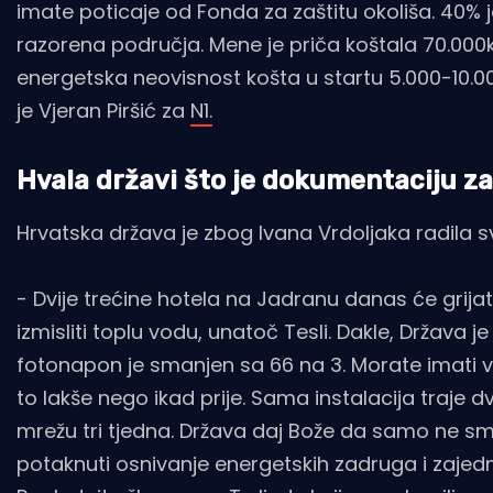
imate poticaje od Fonda za zaštitu okoliša. 40%
razorena područja. Mene je priča koštala 70.000
energetska neovisnost košta u startu 5.000-10.00
je Vjeran Piršić za
N1.
Hvala državi što je dokumentaciju z
Hrvatska država je zbog Ivana Vrdoljaka radila sve
- Dvije trećine hotela na Jadranu danas će grija
izmisliti toplu vodu, unatoč Tesli. Dakle, Država je
fotonapon je smanjen sa 66 na 3. Morate imati vl
to lakše nego ikad prije. Sama instalacija traje
mrežu tri tjedna. Država daj Bože da samo ne sme
potaknuti osnivanje energetskih zadruga i zajedn