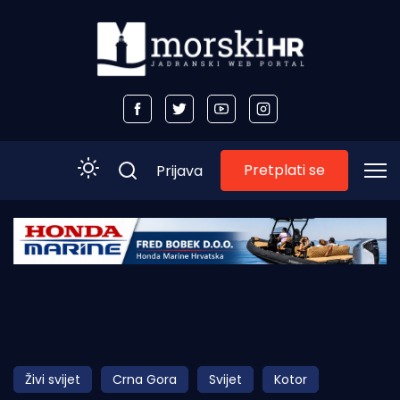
Pretplati se
Prijava
Početna
Morski plus
Morski TV
Obala
Živi svijet
Crna Gora
Svijet
Kotor
Otoci