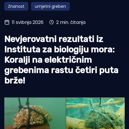
Znanost
umjetni greben
Turizam i nautika
Pomorstvo
11 svibnja 2026
2 min. čitanja
Ribolov
Nevjerovatni rezultati iz
Ekologija
Instituta za biologiju mora:
Tradicija i kultura
Koralji na električnim
grebenima rastu četiri puta
brže!