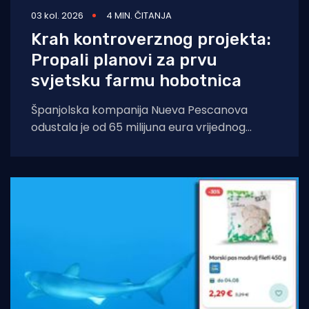
03 kol. 2026
4 MIN. ČITANJA
Krah kontroverznog projekta:
Propali planovi za prvu
svjetsku farmu hobotnica
Španjolska kompanija Nueva Pescanova
odustala je od 65 milijuna eura vrijednog
projekta na Kanarskim otocima. Odluka
dolazi nakon petogodišnje pravne