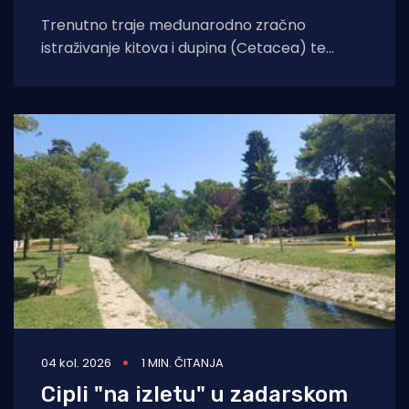
Trenutno traje međunarodno zračno
istraživanje kitova i dupina (Cetacea) te
morskih kornjača koje će obuhvatiti cijelo
područje Jadranskog mora. Cilj
04 kol. 2026
1 MIN. ČITANJA
Cipli "na izletu" u zadarskom