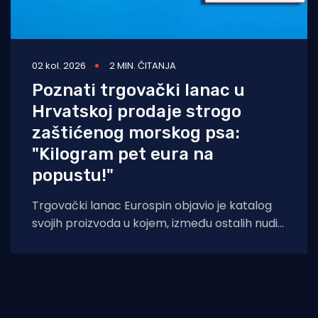
02 kol. 2026
2 MIN. ČITANJA
Poznati trgovački lanac u
Hrvatskoj prodaje strogo
zaštićenog morskog psa:
"Kilogram pet eura na
popustu!"
Trgovački lanac Eurospin objavio je katalog
svojih proizvoda u kojem, između ostalih nudi
filete morskog psa modrulja, koji je u