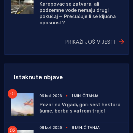
Karepovac se zatvara, ali
podzemne vode nemaju drugi
pokušaj — Prešućuje li se ključna
opasnost?
PRIKAŽI JOŠ VIJESTI
Istaknute objave
09 kol. 2026
1 MIN. ČITANJA
Požar na Vrgadi, gori šest hektara
šume, borba s vatrom traje!
09 kol. 2026
9 MIN. ČITANJA