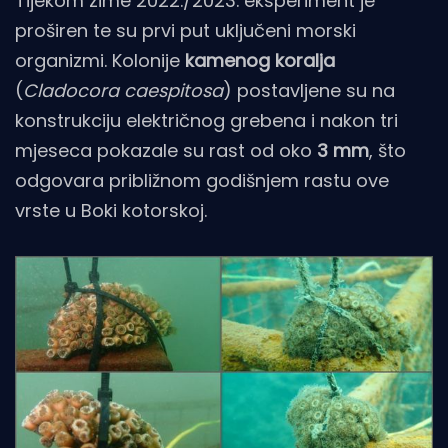
Tijekom zime 2022./2023. eksperiment je
proširen te su prvi put uključeni morski
organizmi. Kolonije
kamenog koralja
(
Cladocora caespitosa
) postavljene su na
konstrukciju električnog grebena i nakon tri
mjeseca pokazale su rast od oko
3 mm
, što
odgovara približnom godišnjem rastu ove
vrste u Boki kotorskoj.