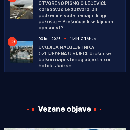
OTVORENO PISMO O LEĆEVICI:
Karepovac se zatvara, ali
podzemne vode nemaju drugi
pokušaj — Prešućuje li se ključna
opasnost?
09 kol. 2026
1 MIN. ČITANJA
DVOJICA MALOLJETNIKA
OZLIJEĐENA U RIJECI: Urušio se
balkon napuštenog objekta kod
hotela Jadran
Vezane objave