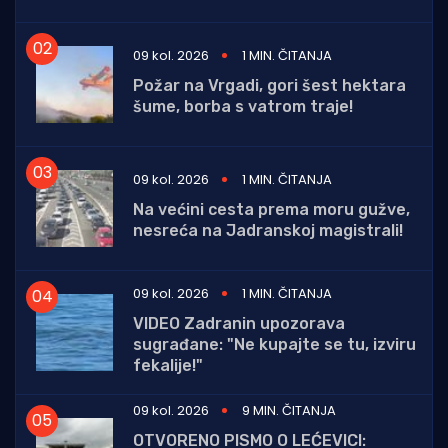
09 kol. 2026
1 MIN. ČITANJA
Požar na Vrgadi, gori šest hektara
šume, borba s vatrom traje!
09 kol. 2026
1 MIN. ČITANJA
Na većini cesta prema moru gužve,
nesreća na Jadranskoj magistrali!
09 kol. 2026
1 MIN. ČITANJA
VIDEO Zadranin upozorava
sugrađane: "Ne kupajte se tu, izviru
fekalije!"
09 kol. 2026
9 MIN. ČITANJA
OTVORENO PISMO O LEĆEVICI: