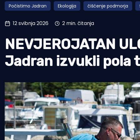
Počistimo Jadran
Ekologija
čišćenje podmorja
Pomorstvo
Ribolov
12 svibnja 2026
2 min. čitanja
Ekologija
NEVJEROJATAN ULOV
Tradicija i kultura
Jadran izvukli pola 