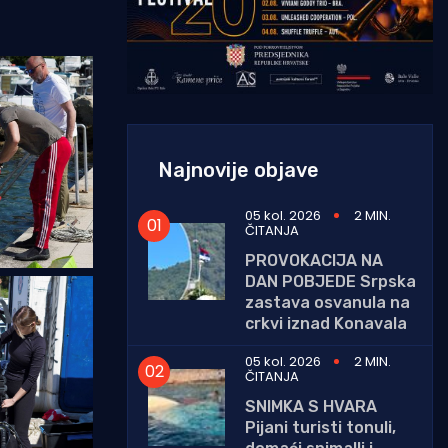
Najnovije objave
05 kol. 2026
2 MIN.
ČITANJA
PROVOKACIJA NA
DAN POBJEDE Srpska
zastava osvanula na
crkvi iznad Konavala
05 kol. 2026
2 MIN.
ČITANJA
SNIMKA S HVARA
Pijani turisti tonuli,