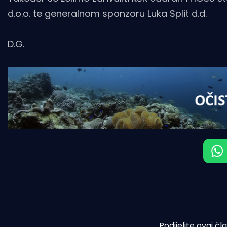
d.o.o. te generalnom sponzoru Luka Split d.d.
D.G.
Podijelite ovaj čl