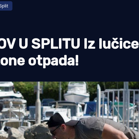
Split
 U SPLITU Iz lučice
tone otpada!