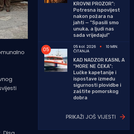
KROVNI PROZOR":
Potresna ispovijest
nakon požara na
jahti — "Spasili smo
unuka, a ljudi nas
sada vrijeđaju!"
05 kol. 2026
10 MIN.
ČITANJA
 komunalno
KAD NADZOR KASNI, A
"MORE NE ČEKA":
Lučke kapetanije i
avnog
ispostave između
sigurnosti plovidbe i
vijesti
zaštite pomorskog
dobra
PRIKAŽI JOŠ VIJESTI
, Disa