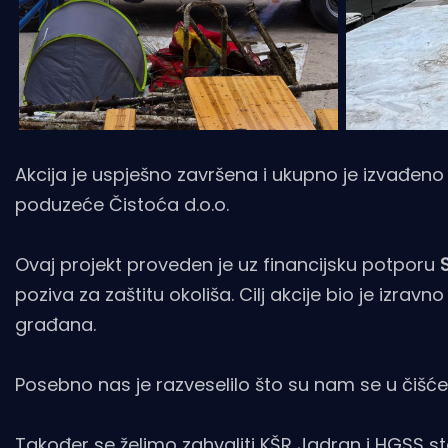
Akcija je uspješno završena i ukupno je izvađeno
poduzeće Čistoća d.o.o.
Ovaj projekt proveden je uz financijsku potporu
poziva za zaštitu okoliša. Cilj akcije bio je izra
građana.
Posebno nas je razveselilo što su nam se u čišćenj
Također se želimo zahvaliti KŠR Jadran i HGSS st