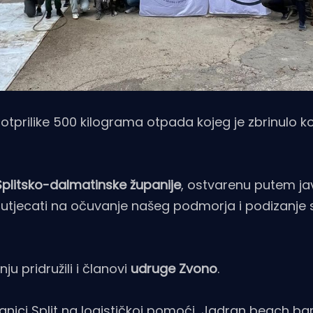
 otprilike 500 kilograma otpada kojeg je zbrinulo
Splitsko-dalmatinske županije
, ostvarenu putem j
vno utjecati na očuvanje našeg podmorja i podizanje s
u pridružili i članovi
udruge Zvono
.
anici Split na logističkoj pomoći, Jadran beach bar