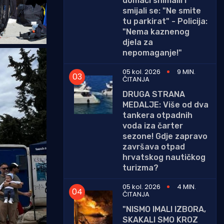
domaći snimalli i
smijali se: "Ne smite
tu parkirat" - Policija:
"Nema kaznenog
djela za
nepomaganje!"
05 kol. 2026
9 MIN.
ČITANJA
DRUGA STRANA
MEDALJE: Više od dva
tankera otpadnih
voda iza čarter
sezone! Gdje zapravo
završava otpad
hrvatskog nautičkog
turizma?
05 kol. 2026
4 MIN.
ČITANJA
"NISMO IMALI IZBORA,
SKAKALI SMO KROZ