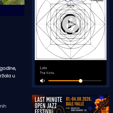
 godine,
ržala u
nih