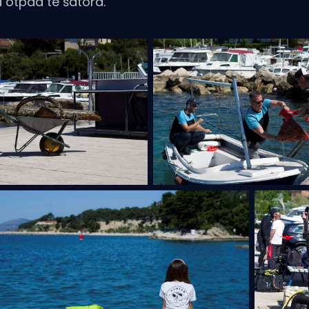
a otpad te šatora.