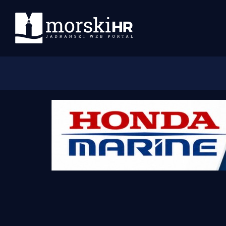
Početna
Morski plus
Morski TV
Obala
Otoci
Turizam i nautika