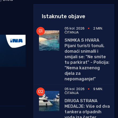
Istaknute objave
05 kol. 2026
2 MIN.
ČITANJA
SNIMKA S HVARA
Pijani turisti tonuli,
domaći snimalli i
smijali se: "Ne smite
tu parkirat" - Policija:
"Nema kaznenog
djela za
nepomaganje!"
05 kol. 2026
9 MIN.
ČITANJA
DRUGA STRANA
MEDALJE: Više od dva
tankera otpadnih
voda iza čarter