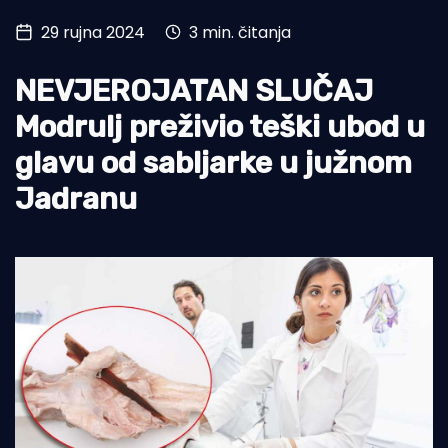
29 rujna 2024
3 min. čitanja
Turizam i nautika
Pomorstvo
NEVJEROJATAN SLUČAJ
Ribolov
Modrulj preživio teški ubod u
glavu od sabljarke u južnom
Ekologija
Jadranu
Tradicija i kultura