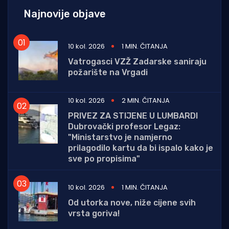
Najnovije objave
10 kol. 2026
1 MIN. ČITANJA
Vatrogasci VZŽ Zadarske saniraju
požarište na Vrgadi
10 kol. 2026
2 MIN. ČITANJA
PRIVEZ ZA STIJENE U LUMBARDI
Dubrovački profesor Legaz:
"Ministarstvo je namjerno
prilagodilo kartu da bi ispalo kako je
sve po propisima"
10 kol. 2026
1 MIN. ČITANJA
Od utorka nove, niže cijene svih
vrsta goriva!