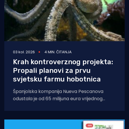
03 kol. 2026
4 MIN. ČITANJA
Krah kontroverznog projekta:
Propali planovi za prvu
svjetsku farmu hobotnica
Španjolska kompanija Nueva Pescanova
odustala je od 65 milijuna eura vrijednog
projekta na Kanarskim otocima. Odluka
dolazi nakon petogodišnje pravne