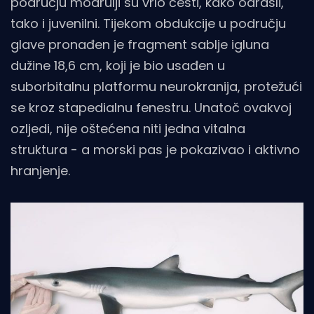
području modrulji su vrlo česti, kako odrasli,
tako i juvenilni. Tijekom obdukcije u području
glave pronađen je fragment sablje igluna
dužine 18,6 cm, koji je bio usađen u
suborbitalnu platformu neurokranija, protežući
se kroz stapedialnu fenestru. Unatoč ovakvoj
ozljedi, nije oštećena niti jedna vitalna
struktura - a morski pas je pokazivao i aktivno
hranjenje.