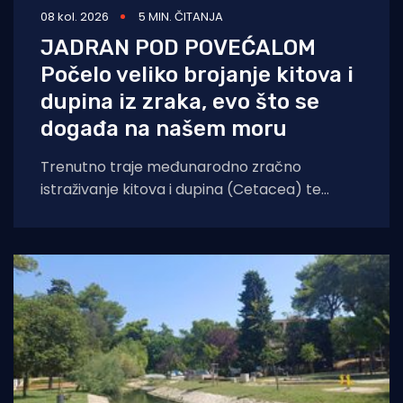
08 kol. 2026
5 MIN. ČITANJA
JADRAN POD POVEĆALOM
Počelo veliko brojanje kitova i
dupina iz zraka, evo što se
događa na našem moru
Trenutno traje međunarodno zračno
istraživanje kitova i dupina (Cetacea) te
morskih kornjača koje će obuhvatiti cijelo
područje Jadranskog mora. Cilj