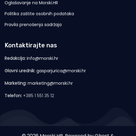
Oglašavanje na Morski.HR
Politika zaštite osobnih podataka
Pravila prenošenja sadržaja
Kontaktirajte nas
Redakcija:
info@morski.hr
Glavni urednik:
gasparjurica@morski.hr
Marketing:
marketing@morski.hr
Telefon:
+385 1 551 35 12
© 2026 Morski HR. Powered by
Ghost
&