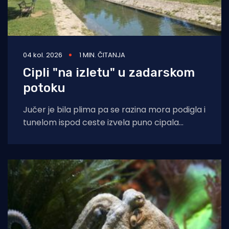
04 kol. 2026
1 MIN. ČITANJA
Cipli "na izletu" u zadarskom
potoku
Jučer je bila plima pa se razina mora podigla i
tunelom ispod ceste izvela puno cipala
balavaca do samog izvora