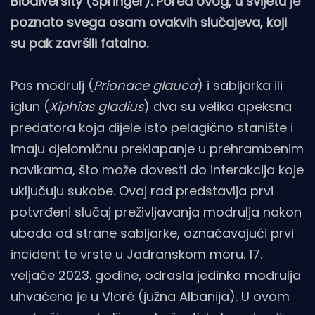
Biodiversity (Springer). Pored ovog, u svijetu je
poznato svega osam ovakvih slučajeva, koji
su pak završili fatalno.
Pas modrulj (
Prionace glauca
) i sabljarka ili
iglun (
Xiphias gladius
) dva su velika apeksna
predatora koja dijele isto pelagično stanište i
imaju djelomičnu preklapanje u prehrambenim
navikama, što može dovesti do interakcija koje
uključuju sukobe. Ovaj rad predstavlja prvi
potvrđeni slučaj preživljavanja modrulja nakon
uboda od strane sabljarke, označavajući prvi
incident te vrste u Jadranskom moru. 17.
veljače 2023. godine, odrasla jedinka modrulja
uhvaćena je u Vlorë (južna Albanija). U ovom