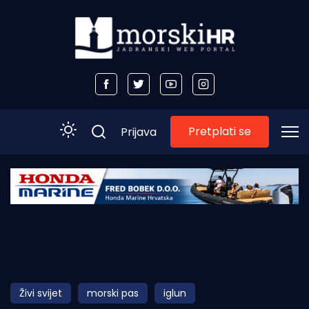
Pretplati se
Prijava
Početna
Morski plus
Morski TV
Obala
Živi svijet
morski pas
iglun
Otoci