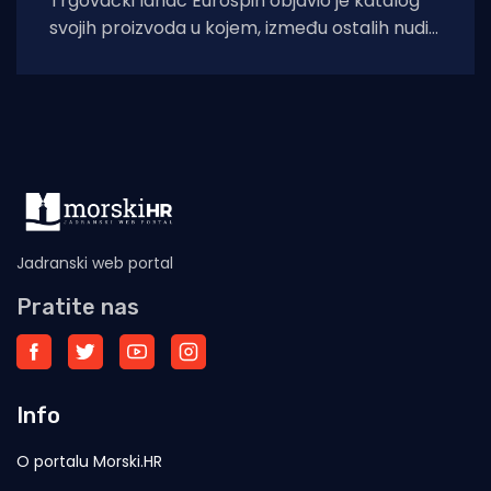
Trgovački lanac Eurospin objavio je katalog
svojih proizvoda u kojem, između ostalih nudi
filete morskog psa modrulja, koji je u
Jadranski web portal
Pratite nas
Info
O portalu Morski.HR