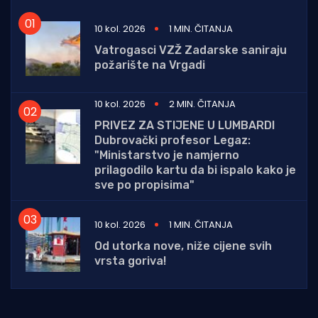
10 kol. 2026
1 MIN. ČITANJA
Vatrogasci VZŽ Zadarske saniraju
požarište na Vrgadi
10 kol. 2026
2 MIN. ČITANJA
PRIVEZ ZA STIJENE U LUMBARDI
Dubrovački profesor Legaz:
"Ministarstvo je namjerno
prilagodilo kartu da bi ispalo kako je
sve po propisima"
10 kol. 2026
1 MIN. ČITANJA
Od utorka nove, niže cijene svih
vrsta goriva!