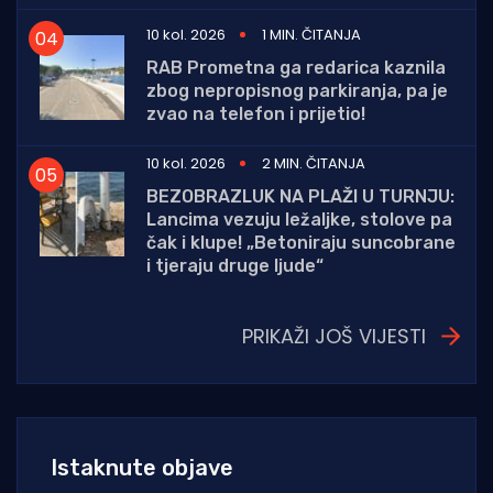
10 kol. 2026
1 MIN. ČITANJA
RAB Prometna ga redarica kaznila
zbog nepropisnog parkiranja, pa je
zvao na telefon i prijetio!
10 kol. 2026
2 MIN. ČITANJA
BEZOBRAZLUK NA PLAŽI U TURNJU:
Lancima vezuju ležaljke, stolove pa
čak i klupe! „Betoniraju suncobrane
i tjeraju druge ljude“
PRIKAŽI JOŠ VIJESTI
Istaknute objave