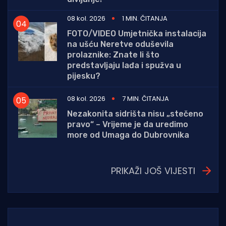
08 kol. 2026
1 MIN. ČITANJA
FOTO/VIDEO Umjetnička instalacija
na ušću Neretve oduševila
prolaznike: Znate li što
predstavljaju lađa i spužva u
pijesku?
08 kol. 2026
7 MIN. ČITANJA
Nezakonita sidrišta nisu „stečeno
pravo“ – Vrijeme je da uredimo
more od Umaga do Dubrovnika
PRIKAŽI JOŠ VIJESTI