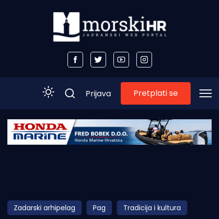
Pretplati se
Prijava
Početna
Morski plus
Morski TV
Obala
Zadarski arhipelag
Pag
Tradicija i kultura
Otoci