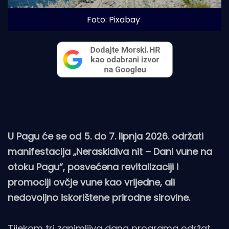
Foto: Pixabay
U Pagu će se od 5. do 7. lipnja 2026. održati
manifestacija „Neraskidiva nit – Dani vune na
otoku Pagu“, posvećena revitalizaciji i
promociji ovčje vune kao vrijedne, ali
nedovoljno iskorištene prirodne sirovine.
Tijekom tri zanimljiva dana programa održat