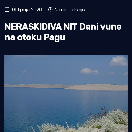
01 lipnja 2026
2 min. čitanja
Turizam i nautika
Pomorstvo
NERASKIDIVA NIT Dani vune
Ribolov
na otoku Pagu
Ekologija
Tradicija i kultura