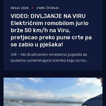
08 kol. 2026
2 MIN. ČITANJA
VIDEO: DIVLJANJE NA VIRU
Električnim romobilom jurio
brže 50 km/h na Viru,
pretjecao preko pune crte pa
se zabio u pješaka!
VIR – Na društvenim mrežama pojavila se
izuzetno uznemirujuća snimka koja zorno
prikazuje sav užas i neodgovornost pojedinih
vozača električnih romobila.