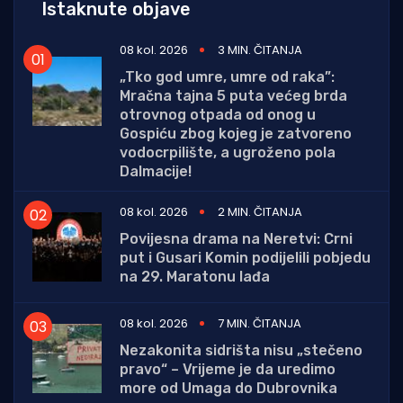
Istaknute objave
08 kol. 2026
3 MIN. ČITANJA
„Tko god umre, umre od raka”:
Mračna tajna 5 puta većeg brda
otrovnog otpada od onog u
Gospiću zbog kojeg je zatvoreno
vodocrpilište, a ugroženo pola
Dalmacije!
08 kol. 2026
2 MIN. ČITANJA
Povijesna drama na Neretvi: Crni
put i Gusari Komin podijelili pobjedu
na 29. Maratonu lađa
08 kol. 2026
7 MIN. ČITANJA
Nezakonita sidrišta nisu „stečeno
pravo“ – Vrijeme je da uredimo
more od Umaga do Dubrovnika