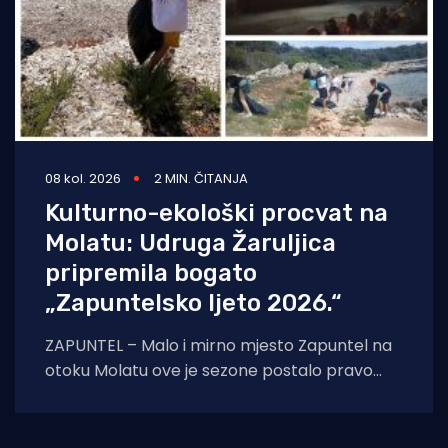
08 kol. 2026
2 MIN. ČITANJA
Kulturno-ekološki procvat na
Molatu: Udruga Žaruljica
pripremila bogato
„Zapuntelsko ljeto 2026.“
ZAPUNTEL – Malo i mirno mjesto Zapuntel na
otoku Molatu ove je sezone postalo pravo
kulturno i edukativno središte otoka
zahvaljujući