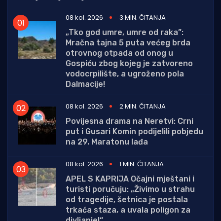
08 kol. 2026
3 MIN. ČITANJA
„Tko god umre, umre od raka”:
Mračna tajna 5 puta većeg brda
otrovnog otpada od onog u
Gospiću zbog kojeg je zatvoreno
vodocrpilište, a ugroženo pola
Dalmacije!
08 kol. 2026
2 MIN. ČITANJA
Povijesna drama na Neretvi: Crni
put i Gusari Komin podijelili pobjedu
na 29. Maratonu lađa
08 kol. 2026
1 MIN. ČITANJA
APEL S KAPRIJA Očajni mještani i
turisti poručuju: „Živimo u strahu
od tragedije, šetnica je postala
trkaća staza, a uvala poligon za
divljanje!“