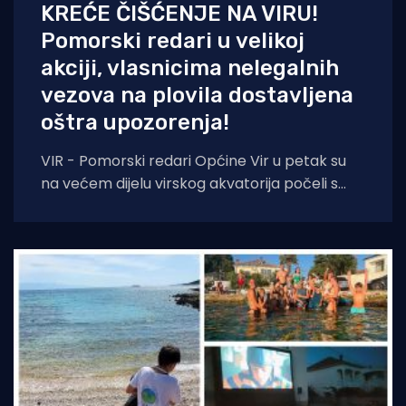
KREĆE ČIŠĆENJE NA VIRU!
Pomorski redari u velikoj
akciji, vlasnicima nelegalnih
vezova na plovila dostavljena
oštra upozorenja!
VIR - Pomorski redari Općine Vir u petak su
na većem dijelu virskog akvatorija počeli s
prvom fazom akcije uklanjanja nelegalnih