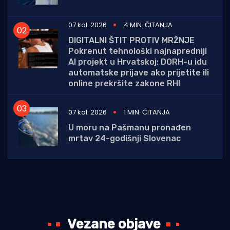
07 kol. 2026
4 MIN. ČITANJA
DIGITALNI ŠTIT PROTIV MRŽNJE
Pokrenut tehnološki najnapredniji
AI projekt u Hrvatskoj: DORH-u idu
automatske prijave ako prijetite ili
online prekršite zakone RH!
07 kol. 2026
1 MIN. ČITANJA
U moru na Pašmanu pronađen
mrtav 24-godišnji Slovenac
Vezane objave