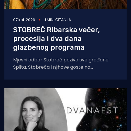
07 kol. 2026
1 MIN. ČITANJA
STOBREČ Ribarska večer,
procesija i dva dana
glazbenog programa
Mjesni odbor Stobreč poziva sve građane
Splita, Stobreča i njihove goste na
tradicionalnu proslavu Ribarske večeri i
blagdana sv. Lovre,