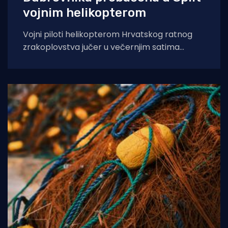
vojnim helikopterom
Vojni piloti helikopterom Hrvatskog ratnog
zrakoplovstva jučer u večernjim satima
prevezli su životno ugroženu trudnicu iz Opće
bolnice Dubrovnik u