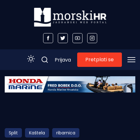
Pretplati se
Prijava
Početna
Morski plus
Morski TV
Obala
Split
Kaštela
ribarnica
Otoci