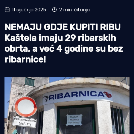
11 siječnja 2025
2 min. čitanja
Turizam i nautika
Pomorstvo
NEMAJU GDJE KUPITI RIBU
Ribolov
Kaštela imaju 29 ribarskih
obrta, a već 4 godine su bez
Ekologija
ribarnice!
Tradicija i kultura