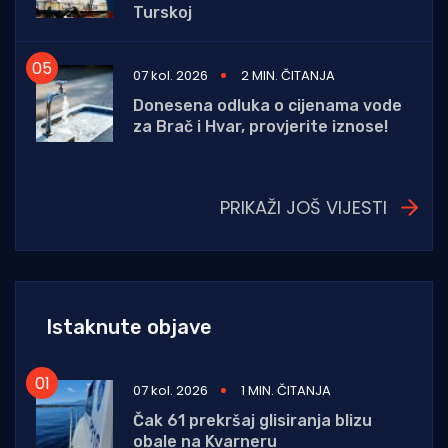
Turskoj
07 kol. 2026
2 MIN. ČITANJA
Donesena odluka o cijenama vode
za Brač i Hvar, provjerite iznose!
PRIKAŽI JOŠ VIJESTI
Istaknute objave
07 kol. 2026
1 MIN. ČITANJA
Čak 61 prekršaj glisiranja blizu
obale na Kvarneru