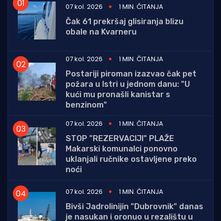
07 kol. 2026
1 MIN. ČITANJA
Čak 61 prekršaj glisiranja blizu
obale na Kvarneru
07 kol. 2026
1 MIN. ČITANJA
Postariji piroman izazvao čak pet
požara u Istri u jednom danu: "U
kući mu pronašli kanistar s
benzinom"
07 kol. 2026
1 MIN. ČITANJA
STOP "REZERVACIJI" PLAŽE
Makarski komunalci ponovno
uklanjali ručnike ostavljene preko
noći
07 kol. 2026
1 MIN. ČITANJA
Bivši Jadrolinijin "Dubrovnik" danas
je nasukan i oronuo u rezalištu u