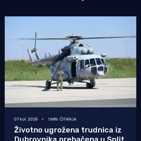
07 kol. 2026
1 MIN. ČITANJA
Životno ugrožena trudnica iz
Dubrovnika prebačena u Split