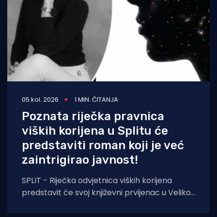
05 kol. 2026
1 MIN. ČITANJA
Poznata riječka pravnica
viških korijena u Splitu će
predstaviti roman koji je već
zaintrigirao javnost!
SPLIT - Riječka odvjetnica viških korijena
predstavit će svoj književni prvijenac u Velikoj
dvorani Gradske knjižnice Marka Marulića u
Splitu, u