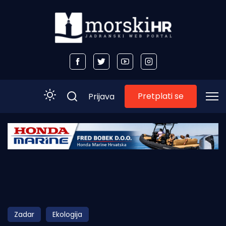
Pretplati se
Prijava
Početna
Morski plus
Morski TV
Obala
Zadar
Ekologija
Otoci