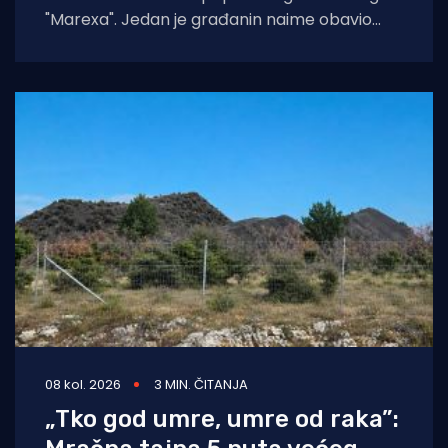
"Marexa". Jedan je građanin naime obavio
snimku izviranja fekalija u moru, baš
08 kol. 2026
3 MIN. ČITANJA
„Tko god umre, umre od raka”: