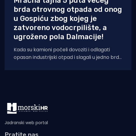
Mračna tajna 5 puta većeg
brda otrovnog otpada od onog
u Gospiću zbog kojeg je
zatvoreno vodocrpilište, a
ugroženo pola Dalmacije!
Kada su kamioni počeli dovoziti i odlagati
opasan industrijski otpad i slagali u jedno brdo
ljudima odmah pokraj kuća, sve
Jadranski web portal
Pratite nas