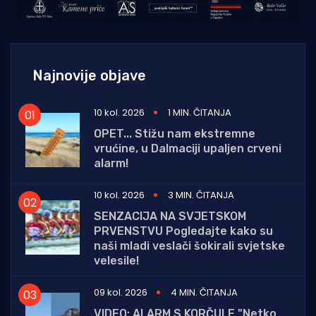
Najnovije objave
10 kol. 2026
1 MIN. ČITANJA
OPET... Stižu nam ekstremne
vrućine, u Dalmaciji upaljen crveni
alarm!
10 kol. 2026
3 MIN. ČITANJA
SENZACIJA NA SVJETSKOM
PRVENSTVU Pogledajte kako su
naši mladi veslači šokirali svjetske
velesile!
09 kol. 2026
4 MIN. ČITANJA
VIDEO: ALARM S KORČULE "Netko