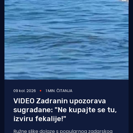
09 kol. 2026
1 MIN. ČITANJA
VIDEO Zadranin upozorava
sugrađane: "Ne kupajte se tu,
izviru fekalije!"
Ružne slike dolaze s popularnog zadarskog