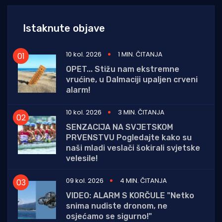
Istaknute objave
10 kol. 2026
1 MIN. ČITANJA
OPET... Stižu nam ekstremne
vrućine, u Dalmaciji upaljen crveni
alarm!
10 kol. 2026
3 MIN. ČITANJA
SENZACIJA NA SVJETSKOM
PRVENSTVU Pogledajte kako su
naši mladi veslači šokirali svjetske
velesile!
09 kol. 2026
4 MIN. ČITANJA
VIDEO: ALARM S KORČULE "Netko
snima nudiste dronom, ne
osjećamo se sigurno!"