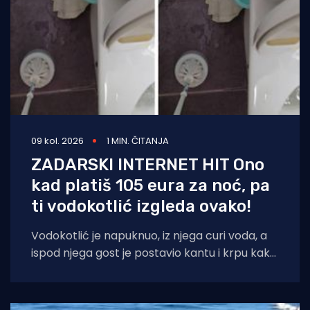
09 kol. 2026
1 MIN. ČITANJA
ZADARSKI INTERNET HIT Ono
kad platiš 105 eura za noć, pa
ti vodokotlić izgleda ovako!
Vodokotlić je napuknuo, iz njega curi voda, a
ispod njega gost je postavio kantu i krpu kako
bi dosjetljivo doskočio