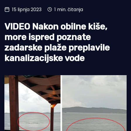
15 lipnja 2023
1 min. čitanja
Turizam i nautika
Pomorstvo
VIDEO Nakon obilne kiše,
Ribolov
more ispred poznate
zadarske plaže preplavile
Ekologija
kanalizacijske vode
Tradicija i kultura