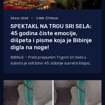
09 kol. 2026
2 MIN. ČITANJA
SPEKTAKL NA TRGU SRI SELA:
45 godina čiste emocije,
dišpeta i pisme koja je Bibinje
digla na noge!
BIBINJE - Pred prepunim Trgom Sri Sela u
subotu je održano 45. izdanje susreta klapa
Raspivano Bibinje. Već od prvog nastupa