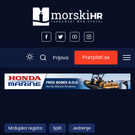
Pretplati se
Prijava
Početna
Morski plus
Morski TV
Obala
Mrdujska regata
Split
Jedrenje
Otoci