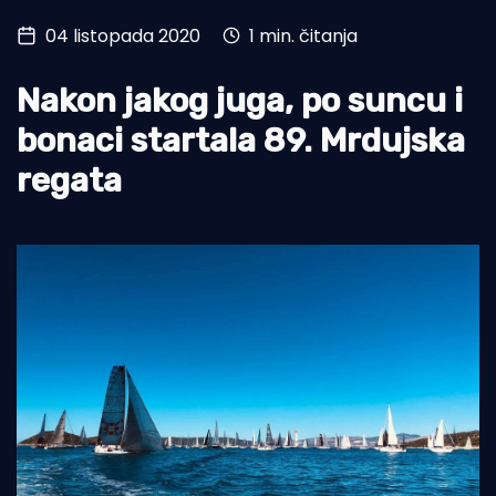
04 listopada 2020
1 min. čitanja
Turizam i nautika
Pomorstvo
Nakon jakog juga, po suncu i
Ribolov
bonaci startala 89. Mrdujska
regata
Ekologija
Tradicija i kultura