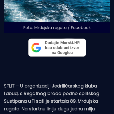
Foto: Mrdujska regata / Facebook
SPLIT –
U organizaciji Jedriličarskog kluba
Labud, s Regatnog broda podno splitskog
Sustipana u 11 sati je startala 89. Mrdujska
regata. Na startnu liniju dugu jednu milju