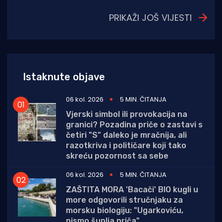
PRIKAŽI JOŠ VIJESTI
Istaknute objave
06 kol. 2026
5 MIN. ČITANJA
Vjerski simbol ili provokacija na
granici? Pozadina priče o zastavi s
četiri "S" daleko je mračnija, ali
razotkriva i političare koji tako
skreću pozornost sa sebe
06 kol. 2026
5 MIN. ČITANJA
ZAŠTITA MORA 'Bacači' BIO kugli u
more odgovorili stručnjaku za
morsku biologiju: "Ugarkoviću,
nismo šuplja priča"