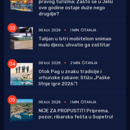
pravog turizma: Zašto se u Jelsi
ove godine ostaje duže nego
drugdje?
06 kol. 2026
1 MIN. ČITANJA
Talijan u Istri mobitelom snimao
malu djecu, uhvatio ga zaštitar
06 kol. 2026
2 MIN. ČITANJA
Otok Pag u znaku tradicije i
vrhunske zabave: Stižu „Paške
litnje igre 2026.”!
06 kol. 2026
1 MIN. ČITANJA
NIJE ZA PROPUSTITI Priprema,
pozor, ribarska fešta u Supetru!