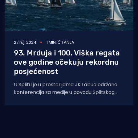
27 ruj. 2024
1 MIN. ČITANJA
93. Mrduja i 100. Viška regata
ove godine očekuju rekordnu
posjećenost
U Splitu je u prostorijama JK Labud održana
konferencija za medije u povodu Splitskog
Festivala Jedrenja i najave 93. Mrdujske