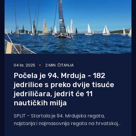
04 lis. 2025
2 MIN. ČITANJA
Počela je 94. Mrduja - 182
jedrilice s preko dvije tisuće
jedriličara, jedrit će 11
nautičkih milja
SPLIT - Startala je 94. Mrdujska regata,
najstarija i najmasovnija regata na hrvatskoj
strani Jadrana i jedna od najstarijih u Europi,