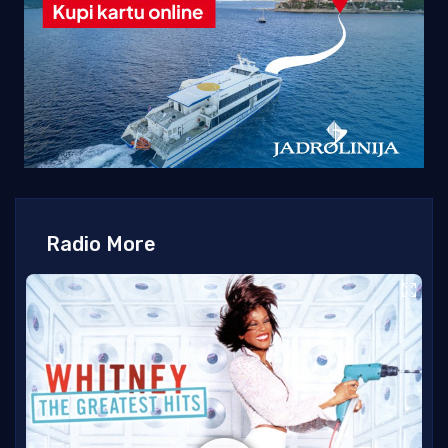
Radio More