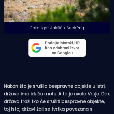
Foto: Igor Jakšić / SeekPng
Nakon što je srušila bespravne objekte u Istri,
država ima iduću metu. A to je uvala Vruja. Dok
država traži tko će srušiti bespravne objekte,
toj istoj državi žali se tvrtka povezana s