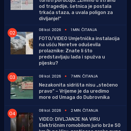
turisti poručuju: „Živimo u strahu
od tragedije, šetnica je postala
trkaća staza, a uvala poligon za
divljanje!“
08 kol. 2026
1 MIN. ČITANJA
FOTO/VIDEO Umjetnička instalacija
na ušću Neretve oduševila
prolaznike: Znate li što
predstavljaju lađa i spužva u
pijesku?
08 kol. 2026
7 MIN. ČITANJA
Nezakonita sidrišta nisu „stečeno
pravo“ – Vrijeme je da uredimo
more od Umaga do Dubrovnika
08 kol. 2026
2 MIN. ČITANJA
VIDEO: DIVLJANJE NA VIRU
Električnim romobilom jurio brže 50