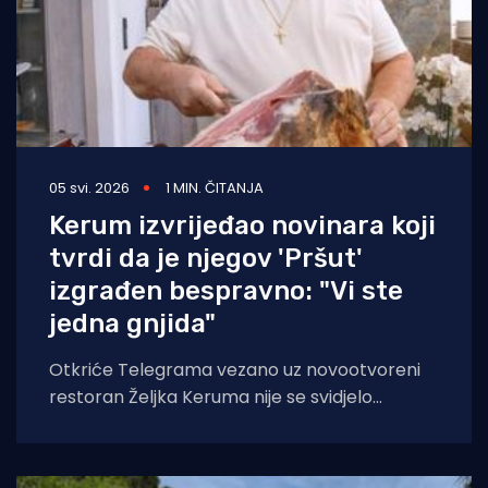
05 svi. 2026
1 MIN. ČITANJA
Kerum izvrijeđao novinara koji
tvrdi da je njegov 'Pršut'
izgrađen bespravno: "Vi ste
jedna gnjida"
Otkriće Telegrama vezano uz novootvoreni
restoran Željka Keruma nije se svidjelo
njegovom vlasniku koji je odlučio
izvrijeđati novinara Denisa Mahmutovića.