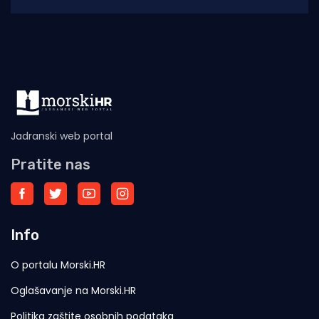
mlađima poznatije kao Obojena. Mnogi su u
Splitu sa žaljenjem gledali
Jadranski web portal
Pratite nas
Info
O portalu Morski.HR
Oglašavanje na Morski.HR
Politika zaštite osobnih podataka