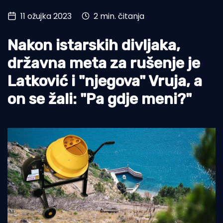
11 ožujka 2023
2 min. čitanja
Turizam i nautika
Pomorstvo
Nakon istarskih divljaka,
Ribolov
državna meta za rušenje je
Latković i "njegova" Vruja, a
Ekologija
on se žali: "Pa gdje meni?"
Tradicija i kultura