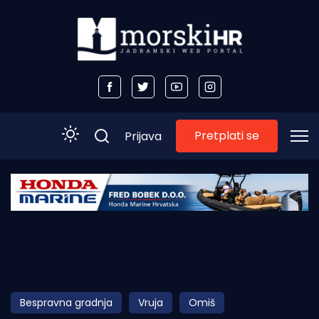
Pretplati se
Prijava
Početna
Morski plus
Morski TV
Obala
Bespravna gradnja
Vruja
Omiš
Otoci