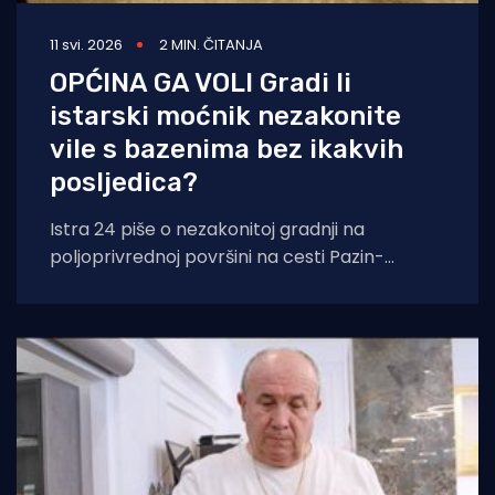
11 svi. 2026
2 MIN. ČITANJA
OPĆINA GA VOLI Gradi li
istarski moćnik nezakonite
vile s bazenima bez ikakvih
posljedica?
Istra 24 piše o nezakonitoj gradnji na
poljoprivrednoj površini na cesti Pazin-
Karojba. Kažu kako iza svega stoji poduzetnik
iz