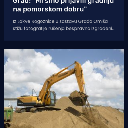
Grad: "Mi smo prijavili gradnju
na pomorskom dobru"
Iz Lokve Rogoznice u sastavu Grada Omiša
stižu fotografije rušenja bespravno izgrađenih
objekata na pomorskom dobru. Grad Omiš
smo upitali