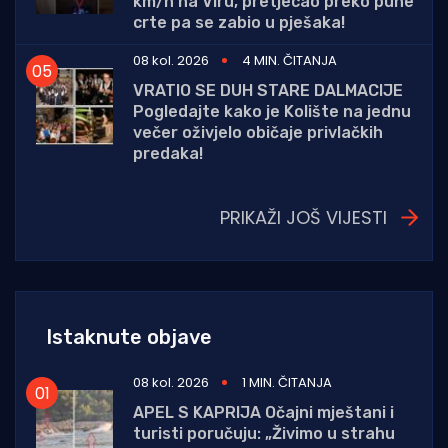
km/h na Viru, pretjecao preko pune
crte pa se zabio u pješaka!
08 kol. 2026
4 MIN. ČITANJA
VRATIO SE DUH STARE DALMACIJE
Pogledajte kako je Kolište na jednu
večer oživjelo običaje privlačkih
predaka!
PRIKAŽI JOŠ VIJESTI
Istaknute objave
08 kol. 2026
1 MIN. ČITANJA
APEL S KAPRIJA Očajni mještani i
turisti poručuju: „Živimo u strahu