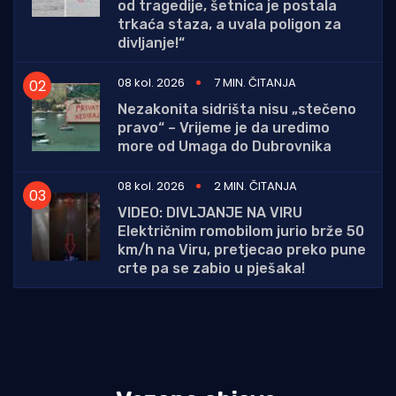
od tragedije, šetnica je postala
trkaća staza, a uvala poligon za
divljanje!“
08 kol. 2026
7 MIN. ČITANJA
Nezakonita sidrišta nisu „stečeno
pravo“ – Vrijeme je da uredimo
more od Umaga do Dubrovnika
08 kol. 2026
2 MIN. ČITANJA
VIDEO: DIVLJANJE NA VIRU
Električnim romobilom jurio brže 50
km/h na Viru, pretjecao preko pune
crte pa se zabio u pješaka!