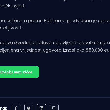
nički uvjeti.
oba smjera, a prema Bibinjama predviđena je ugrad
tljivosti.
ečaj za izvođača radova objavljen je početkom pro
cijenjena vrijednost ugovora iznosi oko 850.000 eu
anak