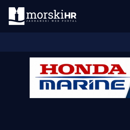
Početna
Morski plus
Morski TV
Obala
Otoci
Turizam i nautika