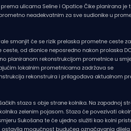
prema ulicama Seline i Opatice Čike planirana je t
lo prometno neadekvatnim za sve sudionike u prom
e smanjit će se rizik prelaska prometne ceste za
e ceste, od dionice neposredno nakon prolaska D
dno planiranom rekonstrukcijom prometnice u smj
padajućim lokalnim prometnicama zadržava se
nstrukcija rekonstruira i prilagođava aktualnom
ačkih staza s obje strane kolnika. Na zapadnoj str
kolnika zelenim pojasom. Staza će povezivati okol
mjeru Sukošana te će ujedno služiti kao kolni pris
na ostavlja mogućnost budućeg označavanja dijela