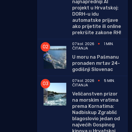
najnapredniji AI
projekt u Hrvatskoj:
DORH-u idu
automatske prijave
ako prijetite ili online
prekršite zakone RH!
07 kol. 2026
1 MIN.
ČITANJA
U moru na Pašmanu
pronađen mrtav 24-
godišnji Slovenac
07 kol. 2026
5 MIN.
ČITANJA
Veličanstven prizor
na morskim vratima
prema Kornatima:
Nadbiskup Zgrablić
blagoslovio jedan od
najvećih Gospinog
kipova u Hrvatskoj