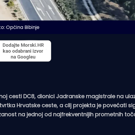
o: Općina Bibinje
oj cesti DC8, dionici Jadranske magistrale na ulaz
e tvrtka Hrvatske ceste, a cilj projekta je povećati s
anost na jednoj od najfrekventnijih prometnih to