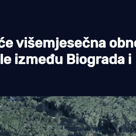
će višemjesečna obn
e između Biograda i