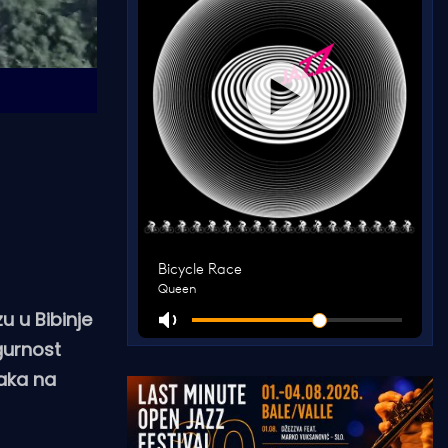
u u Bibinje
igurnost
čaka na