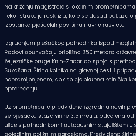
Na križanju magistrale s lokalnim prometnicama 
rekonstrukcija raskrižja, koje se dosad pokaza
izostanka pješačkih površina i javne rasvjete.
Izgradnjom pješačkog pothodnika ispod magistral
Radovi obuhvaćaju približno 250 metara državn
željezničke pruge Knin–Zadar do spoja s pretho
Sukošana. Širina kolnika na glavnoj cesti i pri
nepromijenjenom, dok se cjelokupna kolnička ko
opterećenju.
Uz prometnicu je predviđena izgradnja novih pješ
se pješačka staza širine 3,5 metra, odvojena od 
ulice s pothodnikom i autobusnim stajalištem u s
pojedinim obližnjim parcelama. Predviđena širi