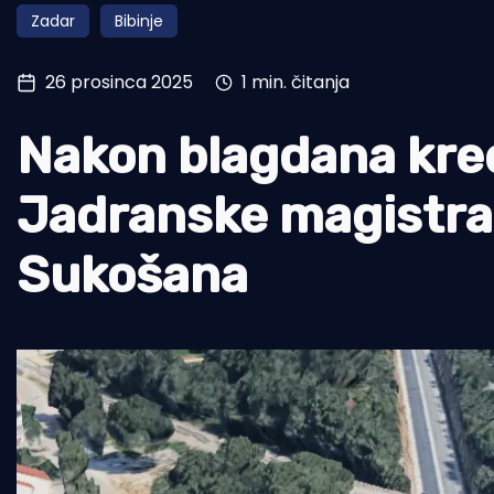
Zadar
Bibinje
Pomorstvo
Ribolov
26 prosinca 2025
1 min. čitanja
Ekologija
Nakon blagdana kre
Tradicija i kultura
Jadranske magistral
Sukošana