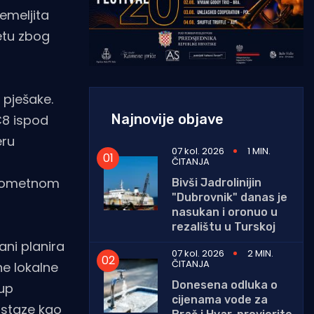
emeljita
etu zbog
 pješake.
Najnovije objave
C8 ispod
eru
07 kol. 2026
1 MIN.
ČITANJA
 prometnom
Bivši Jadrolinijin
"Dubrovnik" danas je
nasukan i oronuo u
rezalištu u Turskoj
ani planira
07 kol. 2026
2 MIN.
ČITANJA
ne lokalne
Donesena odluka o
tup
cijenama vode za
 staze kao