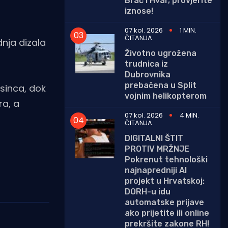
Brač i Hvar, provjerite
iznose!
07 kol. 2026
1 MIN.
ČITANJA
nja dizala
Životno ugrožena
trudnica iz
Dubrovnika
prebačena u Split
sinca, dok
vojnim helikopterom
ra, a
07 kol. 2026
4 MIN.
ČITANJA
DIGITALNI ŠTIT
PROTIV MRŽNJE
Pokrenut tehnološki
najnapredniji AI
projekt u Hrvatskoj:
DORH-u idu
automatske prijave
ako prijetite ili online
prekršite zakone RH!