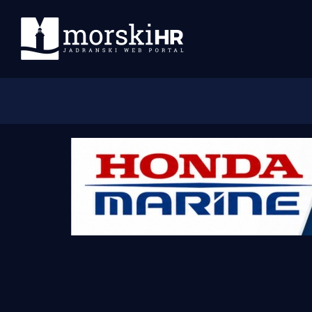
Početna
Morski plus
Morski TV
Obala
Otoci
Turizam i nautika