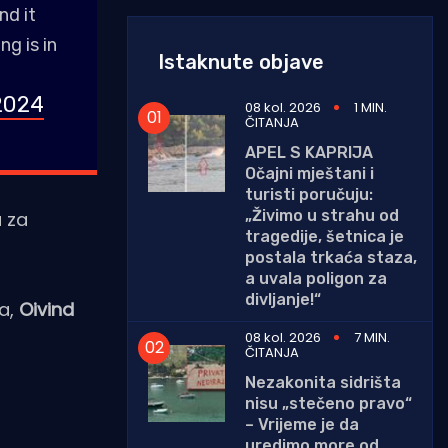
nd it
ng is in
Istaknute objave
2024
08 kol. 2026
1 MIN.
ČITANJA
APEL S KAPRIJA
Očajni mještani i
turisti poručuju:
„Živimo u strahu od
u za
tragedije, šetnica je
postala trkaća staza,
a uvala poligon za
divljanje!“
da,
Oivind
08 kol. 2026
7 MIN.
ČITANJA
Nezakonita sidrišta
nisu „stečeno pravo“
– Vrijeme je da
uredimo more od