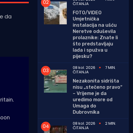
ČITANJA
FOTO/VIDEO
ke da
Umjetnička
instalacija na ušću
Neretve oduševila
prolaznike: Znate li
što predstavljaju
lađa i spužva u
pijesku?
08 kol. 2026
7 MIN.
ČITANJA
Nezakonita sidrišta
nisu „stečeno pravo“
– Vrijeme je da
itain.
uredimo more od
Umaga do
Dubrovnika
soon
08 kol. 2026
2 MIN.
ČITANJA