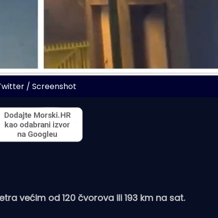
Twitter / Screenshot
etra većim od 120 čvorova ili 193 km na sat.