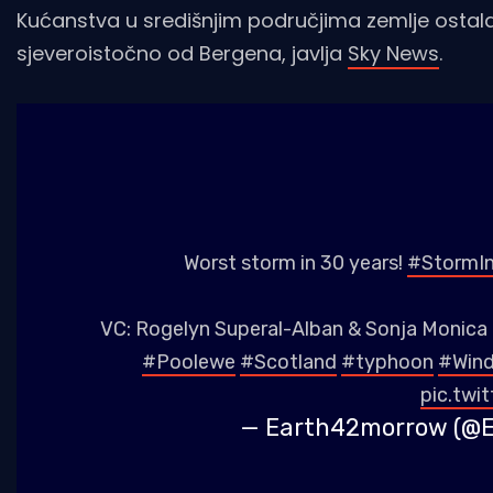
Kućanstva u središnjim područjima zemlje ostala s
sjeveroistočno od Bergena, javlja
Sky News
.
Worst storm in 30 years!
#StormI
VC: Rogelyn Superal-Alban & Sonja Monica
#Poolewe
#Scotland
#typhoon
#Win
pic.twi
— Earth42morrow (@