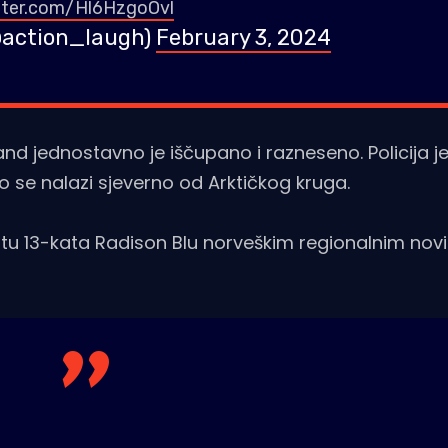
itter.com/Hl6HzgoOvl
(@action_laugh)
February 3, 2024
and jednostavno je iščupano i razneseno. Policija je
 se nalazi sjeverno od Arktičkog kruga.
 katu 13-kata Radison Blu norveškim regionalnim no