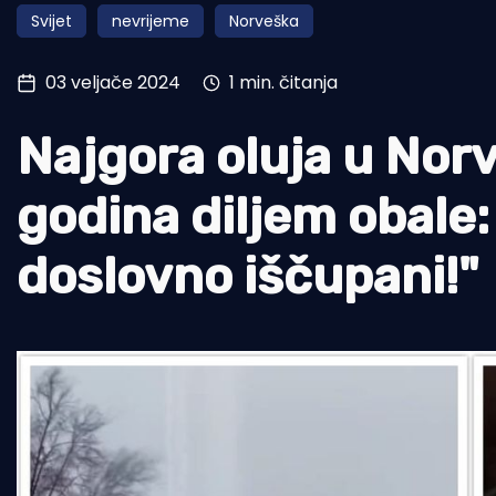
Svijet
nevrijeme
Norveška
Pomorstvo
Ribolov
03 veljače 2024
1 min. čitanja
Ekologija
Najgora oluja u Norv
Tradicija i kultura
godina diljem obale:
doslovno iščupani!"