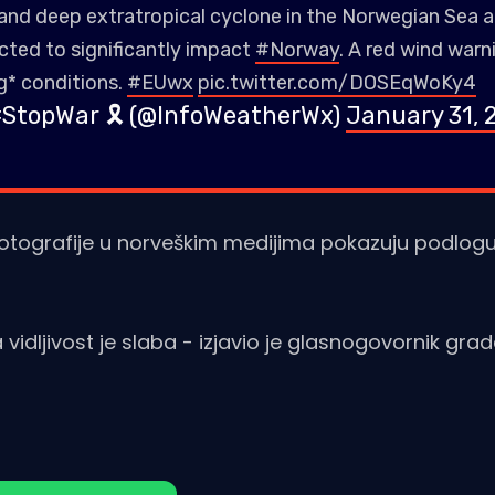
and deep extratropical cyclone in the Norwegian Sea a
cted to significantly impact
#Norway
. A red wind warni
ng* conditions.
#EUwx
pic.twitter.com/DOSEqWoKy4
#StopWar 🎗️ (@InfoWeatherWx)
January 31, 
 Fotografije u norveškim medijima pokazuju podlog
vidljivost je slaba - izjavio je glasnogovornik gra