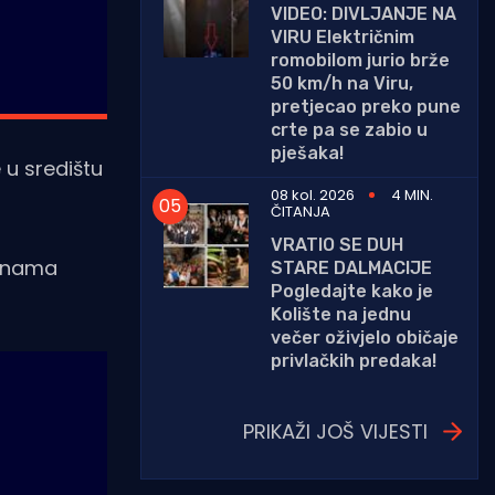
VIDEO: DIVLJANJE NA
VIRU Električnim
romobilom jurio brže
50 km/h na Viru,
pretjecao preko pune
crte pa se zabio u
pješaka!
 u središtu
08 kol. 2026
4 MIN.
ČITANJA
VRATIO SE DUH
vinama
STARE DALMACIJE
Pogledajte kako je
Kolište na jednu
večer oživjelo običaje
privlačkih predaka!
PRIKAŽI JOŠ VIJESTI