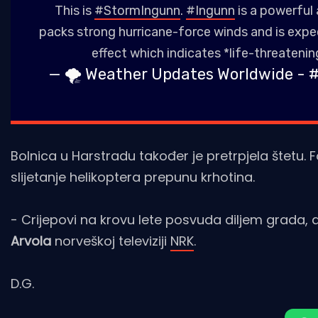
This is
#StormIngunn
.
#Ingunn
is a powerful 
packs strong hurricane-force winds and is expe
effect which indicates *life-threateni
— 🌪️ Weather Updates Worldwide - 
Bolnica u Harstradu također je pretrpjela štetu.
slijetanje helikoptera prepunu krhotina.
- Crijepovi na krovu lete posvuda diljem grada, a 
Arvola
norveškoj televiziji
NRK
.
D.G.