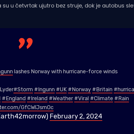
u u četvrtak ujutro bez struje, dok je autobus sle
ngunn
lashes Norway with hurricane-force winds
 Lyder
#Storm
#Ingunn
#UK
#Norway
#Britain
#hurric
d
#England
#Ireland
#Weather
#Viral
#Climate
#Rain
tter.com/GfCWlJsmOc
Earth42morrow)
February 2, 2024