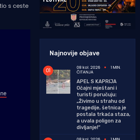
tio s ceste
Najnovije objave
08 kol. 2026
1 MIN.
ČITANJA
APEL S KAPRIJA
Očajni mještani i
ane
turisti poručuju:
„Živimo u strahu od
tragedije, šetnica je
postala trkaća staza,
a uvala poligon za
divljanje!“
08 kol. 2026
1 MIN.