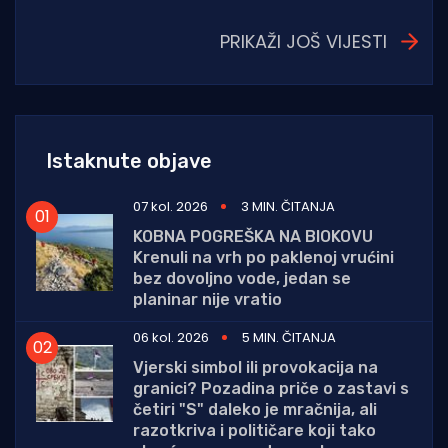
PRIKAŽI JOŠ VIJESTI
Istaknute objave
07 kol. 2026
3 MIN. ČITANJA
KOBNA POGREŠKA NA BIOKOVU
Krenuli na vrh po paklenoj vrućini
bez dovoljno vode, jedan se
planinar nije vratio
06 kol. 2026
5 MIN. ČITANJA
Vjerski simbol ili provokacija na
granici? Pozadina priče o zastavi s
četiri "S" daleko je mračnija, ali
razotkriva i političare koji tako