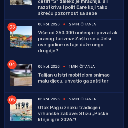
četiri "S" daleko je mračnija, ali
razotkriva i političare koji tako
skreću pozornost sa sebe
06 kol. 2026
2 MIN. ČITANJA
Više od 250.000 noćenja i povratak
pravog turizma: Zašto se u Jelsi
ove godine ostaje duže nego
drugdje?
06 kol. 2026
1 MIN. ČITANJA
Talijan u Istri mobitelom snimao
malu djecu, uhvatio ga zaštitar
06 kol. 2026
2 MIN. ČITANJA
Otok Pag u znaku tradicije i
vrhunske zabave: Stižu „Paške
litnje igre 2026.”!