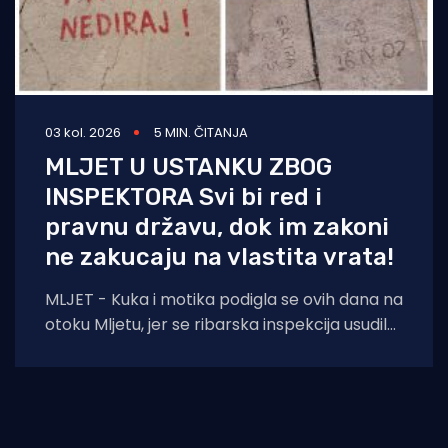
03 kol. 2026
5 MIN. ČITANJA
MLJET U USTANKU ZBOG
INSPEKTORA Svi bi red i
pravnu državu, dok im zakoni
ne zakucaju na vlastita vrata!
MLJET - Kuka i motika podigla se ovih dana na
otoku Mljetu, jer se ribarska inspekcija usudila
iz Šibenika potegnuti skroz