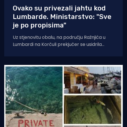
Ovako su privezali jahtu kod
Lumbarde. Ministarstvo: "Sve
je po propisima"
Uz stjenovitu obalu, na području Ražnjića u
Lumbardi na Korčuli prekjučer se usidrila
jahta. Index piše da je riječ je