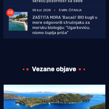
skreću pozornost sa sebe
06 kol. 2026
5 MIN. ČITANJA
ZAŠTITA MORA 'Bacači' BIO kugli u
more odgovorili stručnjaku za
morsku biologiju: "Ugarkoviću,
nismo šuplja priča"
Vezane objave