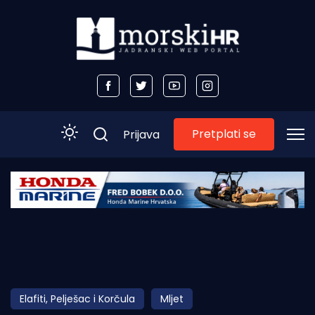
Pretplati se
Prijava
Početna
Morski plus
Morski TV
Obala
Elafiti, Pelješac i Korčula
Mljet
Otoci