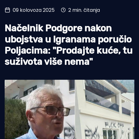
09 kolovoza 2025
2 min. čitanja
Turizam i nautika
Pomorstvo
Načelnik Podgore nakon
Ribolov
ubojstva u Igranama poručio
Poljacima: "Prodajte kuće, tu
Ekologija
suživota više nema"
Tradicija i kultura