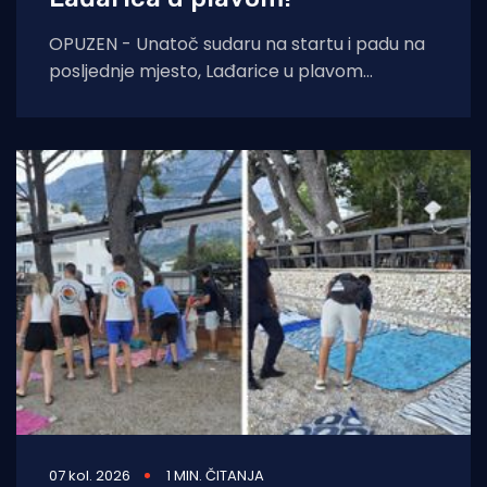
OPUZEN - Unatoč sudaru na startu i padu na
posljednje mjesto, Lađarice u plavom
pokazale su iznimnu borbenost te uz podršku
07 kol. 2026
1 MIN. ČITANJA