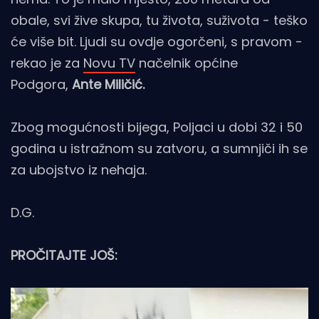
obale, svi žive skupa, tu života, suživota - teško
će više bit. Ljudi su ovdje ogorčeni, s pravom -
rekao je za
Novu TV
načelnik općine
Podgora,
Ante Miličić.
Zbog mogućnosti bijega, Poljaci u dobi 32 i 50
godina u istražnom su zatvoru, a sumnjiči ih se
za ubojstvo iz nehaja.
D.G.
PROČITAJTE JOŠ: