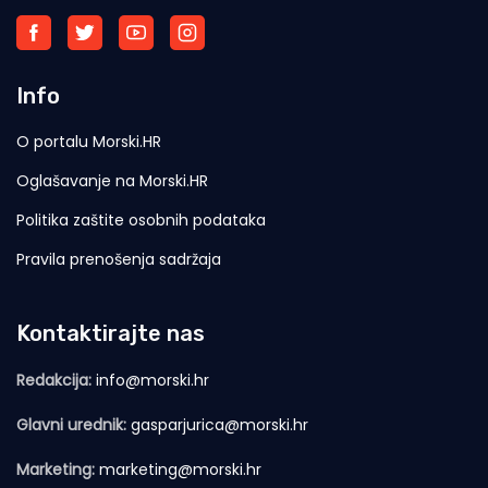
Info
O portalu Morski.HR
Oglašavanje na Morski.HR
Politika zaštite osobnih podataka
Pravila prenošenja sadržaja
Kontaktirajte nas
Redakcija:
info@morski.hr
Glavni urednik:
gasparjurica@morski.hr
Marketing:
marketing@morski.hr