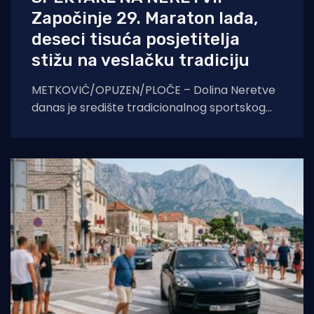
Započinje 29. Maraton lađa,
deseci tisuća posjetitelja
stižu na veslačku tradiciju
METKOVIĆ/OPUZEN/PLOČE – Dolina Neretve
danas je središte tradicionalnog sportskog
spektakla. U borbi za prestižni Štit kneza
Domagoja, snage će