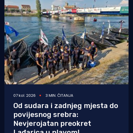
07 kol. 2026
3 MIN. ČITANJA
Od sudara i zadnjeg mjesta do
povijesnog srebra:
Nevjerojatan preokret
Lađarica u plavom!