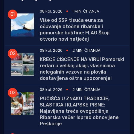
08 kol. 2026
1 MIN. ČITANJA
Više od 339 tisuća eura za
očuvanje otočne ribarske i
pomorske baštine: FLAG Škoji
otvorio novi natječaj
08 kol. 2026
2 MIN. ČITANJA
KREĆE ČIŠĆENJE NA VIRU! Pomorski
redari u velikoj akciji, vlasnicima
nelegalnih vezova na plovila
dostavljena oštra upozorenja!
08 kol. 2026
2 MIN. ČITANJA
PUČIŠĆA U ZNAKU TRADICIJE,
SLASTICA I KLAPSKE PISME:
Najavljena treća ovogodišnja
Ribarska večer ispred obnovljene
Peškarije