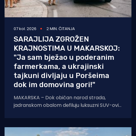
07 kol. 2026
2 MIN. ČITANJA
SARAJLIJA ZGROŽEN
KRAJNOSTIMA U MAKARSKOJ:
"Ja sam bježao u poderanim
farmerkama, a ukrajinski
tajkuni divljaju u Poršeima
dok im domovina gori!"
MAKARSKA – Dok običan narod strada,
jadranskom obalom defiluju luksuzni SUV-ovi s
ukrajinskim tablicama. Poznati novinar iz
Sarajeva Pavle Pavlović