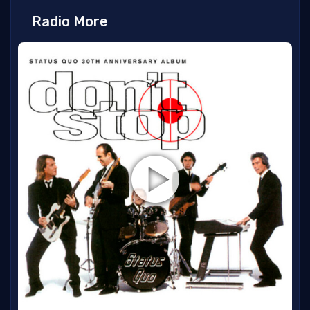
Radio More