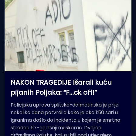
NAKON TRAGEDIJE Išarali kuću
pijanih Poljaka: “F...ck off!”
Policijska uprava splitsko-dalmatinska je prije
nekoliko dana potvrdila kako je oko 1:50 sati u
Igranima došlo do incidenta u kojem je smrtno
stradao 67-godišnji muškarac. Dvojica
državljana Poljske, koji su bili pod utjecajem