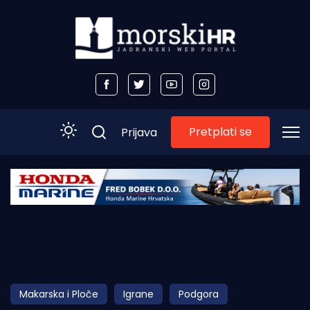
Pretplati se
Prijava
Početna
Morski plus
Morski TV
Obala
Makarska i Ploče
Igrane
Podgora
Otoci