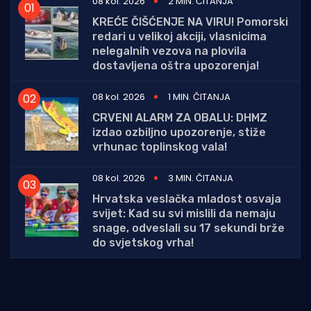
08 kol. 2026
2 MIN. ČITANJA
KREĆE ČIŠĆENJE NA VIRU! Pomorski
redari u velikoj akciji, vlasnicima
nelegalnih vezova na plovila
dostavljena oštra upozorenja!
08 kol. 2026
1 MIN. ČITANJA
CRVENI ALARM ZA OBALU: DHMZ
izdao ozbiljno upozorenje, stiže
vrhunac toplinskog vala!
08 kol. 2026
3 MIN. ČITANJA
Hrvatska veslačka mladost osvaja
svijet: Kad su svi mislili da nemaju
snage, odveslali su 17 sekundi brže
do svjetskog vrha!