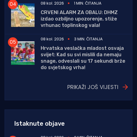
08 kol. 2026
1 MIN. ČITANJA
CRVENI ALARM ZA OBALU: DHMZ
izdao ozbiljno upozorenje, stiže
vrhunac toplinskog vala!
08 kol. 2026
3 MIN. ČITANJA
Hrvatska veslačka mladost osvaja
svijet: Kad su svi mislili da nemaju
snage, odveslali su 17 sekundi brže
do svjetskog vrha!
PRIKAŽI JOŠ VIJESTI
Istaknute objave