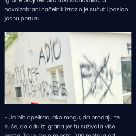
Igrane broji tek oko 400 stanovnika, a
novoizabrani načelnik izrazio je sućut i poslao
jasnu poruku.
- Ja bih apelirao, ako mogu, da prodaju te
kuće, da odu iz Igrana jer tu suživota više
nema. To je malo mjesto, 200 metara od