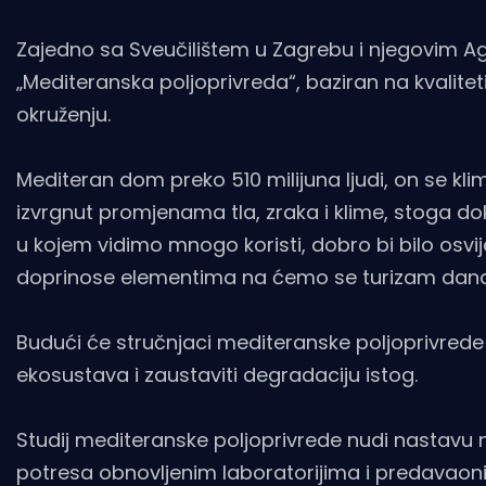
Zajedno sa Sveučilištem u Zagrebu i njegovim A
„Mediteranska poljoprivreda“, baziran na kvaliteti
okruženju.
Mediteran dom preko 510 milijuna ljudi, on se klim
izvrgnut promjenama tla, zraka i klime, stoga d
u kojem vidimo mnogo koristi, dobro bi bilo osvij
doprinose elementima na ćemo se turizam dana
Budući će stručnjaci mediteranske poljoprivrede b
ekosustava i zaustaviti degradaciju istog.
Studij mediteranske poljoprivrede nudi nastavu 
potresa obnovljenim laboratorijima i predava