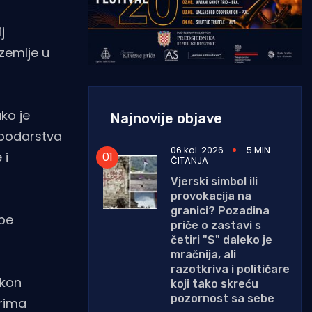
j
 zemlje u
ko je
Najnovije objave
spodarstva
06 kol. 2026
5 MIN.
 i
ČITANJA
Vjerski simbol ili
provokacija na
granici? Pozadina
ebe
priče o zastavi s
četiri "S" daleko je
mračnija, ali
razotkriva i političare
akon
koji tako skreću
pozornost sa sebe
rima