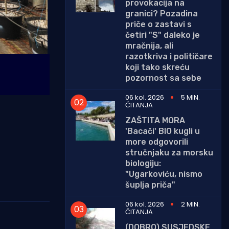
provokacija na
granici? Pozadina
priče o zastavi s
četiri "S" daleko je
mračnija, ali
razotkriva i političare
koji tako skreću
pozornost sa sebe
06 kol. 2026
5 MIN.
ČITANJA
ZAŠTITA MORA
'Bacači' BIO kugli u
more odgovorili
stručnjaku za morsku
biologiju:
"Ugarkoviću, nismo
šuplja priča"
06 kol. 2026
2 MIN.
ČITANJA
(DOBRO) SUSJEDSKE