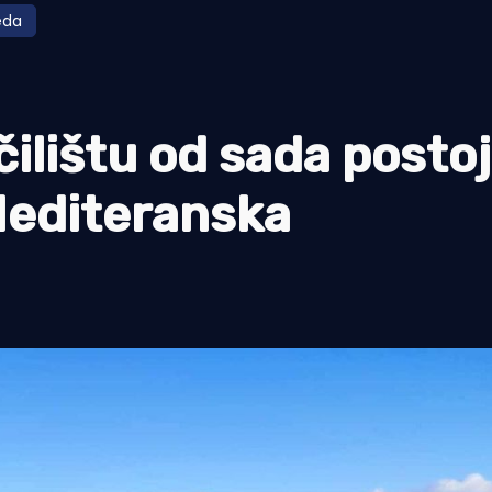
eda
lištu od sada postoj
"Mediteranska