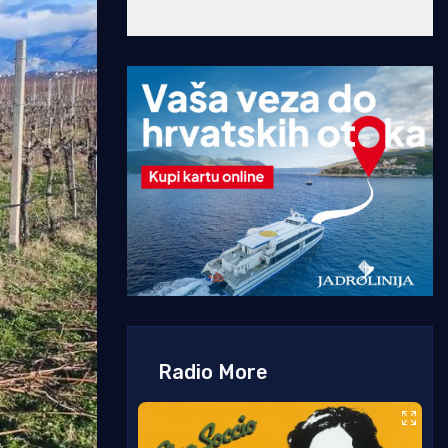
Radio More