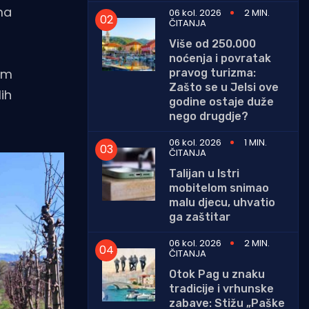
ma
06 kol. 2026
2 MIN.
ČITANJA
Više od 250.000
noćenja i povratak
im
pravog turizma:
Zašto se u Jelsi ove
ih
godine ostaje duže
nego drugdje?
06 kol. 2026
1 MIN.
ČITANJA
Talijan u Istri
mobitelom snimao
malu djecu, uhvatio
ga zaštitar
06 kol. 2026
2 MIN.
ČITANJA
Otok Pag u znaku
tradicije i vrhunske
zabave: Stižu „Paške