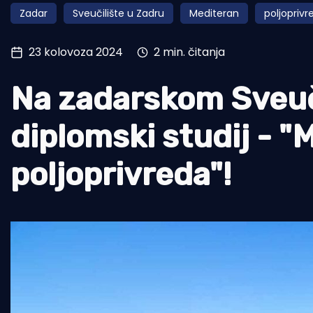
Zadar
Sveučilište u Zadru
Mediteran
poljoprivr
Pomorstvo
Ribolov
23 kolovoza 2024
2 min. čitanja
Ekologija
Na zadarskom Sveuči
Tradicija i kultura
diplomski studij - 
poljoprivreda"!