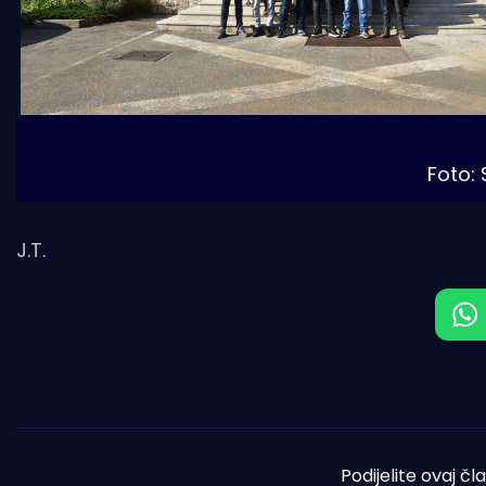
Foto: 
J.T.
Podijelite ovaj čl