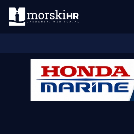
Početna
Morski plus
Morski TV
Obala
Otoci
Turizam i nautika