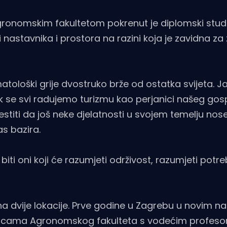
gronomskim fakultetom pokrenut je diplomski studi
 nastavnika i prostora na razini koja je zavidna za
atološki grije dvostruko brže od ostatka svijeta. Ja
ok se svi radujemo turizmu kao perjanici našeg go
estiti da još neke djelatnosti u svojem temelju nose
s bazira.
iti oni koji će razumjeti održivost, razumjeti potr
na dvije lokacije. Prve godine u Zagrebu u novim n
onicama Agronomskog fakulteta s vodećim profeso