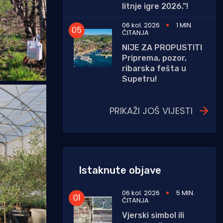
litnje igre 2026.”!
06 kol. 2026
1 MIN.
ČITANJA
NIJE ZA PROPUSTITI
Priprema, pozor,
ribarska fešta u
Supetru!
PRIKAŽI JOŠ VIJESTI
Istaknute objave
06 kol. 2026
5 MIN.
ČITANJA
Vjerski simbol ili