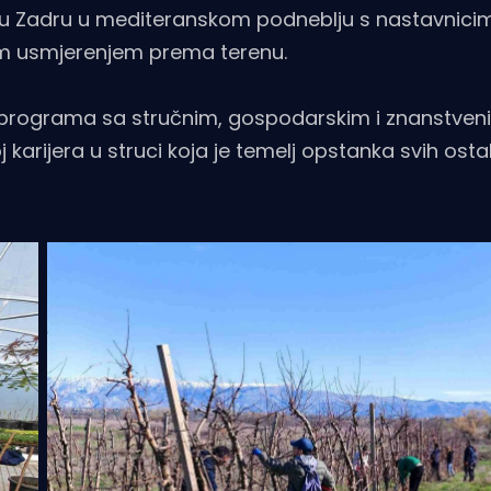
 u Zadru u mediteranskom podneblju s nastavnici
im usmjerenjem prema terenu.
programa sa stručnim, gospodarskim i znanstven
arijera u struci koja je temelj opstanka svih ostal