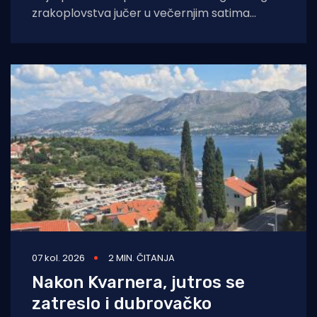
zrakoplovstva jučer u večernjim satima
prevezli su životno ugroženu trudnicu iz Opće
bolnice Dubrovnik u
07 kol. 2026
2 MIN. ČITANJA
Nakon Kvarnera, jutros se
zatreslo i dubrovačko