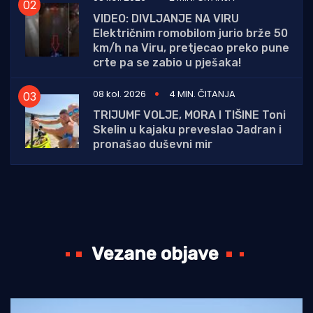
VIDEO: DIVLJANJE NA VIRU
Električnim romobilom jurio brže 50
km/h na Viru, pretjecao preko pune
crte pa se zabio u pješaka!
08 kol. 2026
4 MIN. ČITANJA
TRIJUMF VOLJE, MORA I TIŠINE Toni
Skelin u kajaku preveslao Jadran i
pronašao duševni mir
Vezane objave