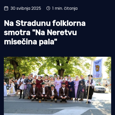
30 svibnja 2025
1 min. čitanja
Turizam i nautika
Pomorstvo
Na Stradunu folklorna
Ribolov
smotra "Na Neretvu
misečina pala"
Ekologija
Tradicija i kultura