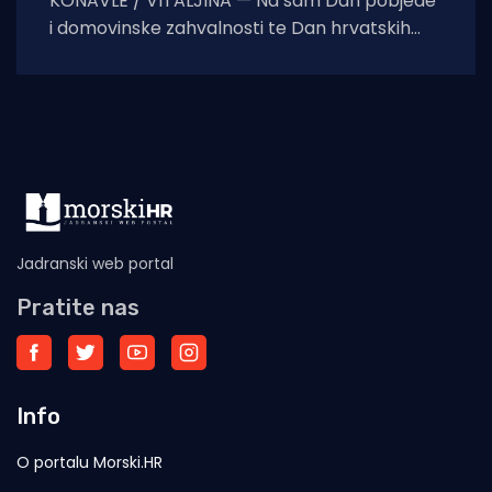
KONAVLE / VITALJINA — Na sam Dan pobjede
i domovinske zahvalnosti te Dan hrvatskih
branitelja, na crkvi sv. Ilije iznad Vitaljine, koja
Jadranski web portal
Pratite nas
Info
O portalu Morski.HR