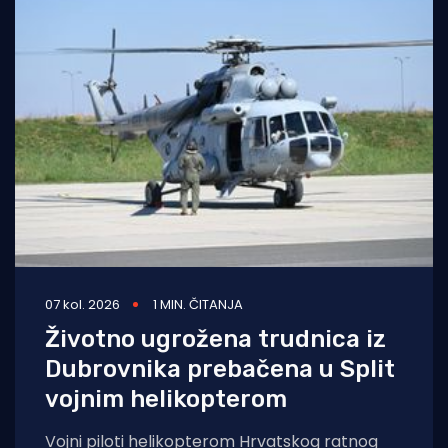
07 kol. 2026
1 MIN. ČITANJA
Životno ugrožena trudnica iz
Dubrovnika prebačena u Split
vojnim helikopterom
Vojni piloti helikopterom Hrvatskog ratnog