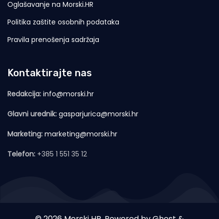
Oglašavanje na Morski.HR
Politika zaštite osobnih podataka
Pravila prenošenja sadržaja
Kontaktirajte nas
Redakcija:
info@morski.hr
Glavni urednik:
gasparjurica@morski.hr
Marketing:
marketing@morski.hr
Telefon:
+385 1 551 35 12
© 2026 Morski HR. Powered by
Ghost
&