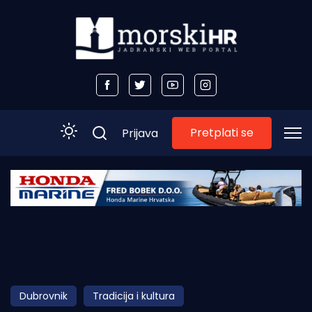
Pretplati se
Prijava
Početna
Morski plus
Morski TV
Obala
Dubrovnik
Tradicija i kultura
Otoci