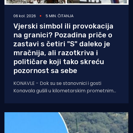
06 kol. 2026
5 MIN. ČITANJA
Vjerski simbol ili provokacija
na granici? Pozadina priče o
zastavi s četiri "S" daleko je
mračnija, ali razotkriva i
političare koji tako skreću
pozornost sa sebe
KONAVLE - Dok su se stanovnici i gosti
Konavala gušili u kilometarskim prometnim
čepovima na jedinoj lokalnoj cesti, načelniku
Boži Lasiću