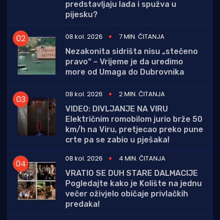
predstavljaju lađa i spužva u
pijesku?
08 kol. 2026
7 MIN. ČITANJA
Nezakonita sidrišta nisu „stečeno
pravo“ – Vrijeme je da uredimo
more od Umaga do Dubrovnika
08 kol. 2026
2 MIN. ČITANJA
VIDEO: DIVLJANJE NA VIRU
Električnim romobilom jurio brže 50
km/h na Viru, pretjecao preko pune
crte pa se zabio u pješaka!
08 kol. 2026
4 MIN. ČITANJA
VRATIO SE DUH STARE DALMACIJE
Pogledajte kako je Kolište na jednu
večer oživjelo običaje privlačkih
predaka!