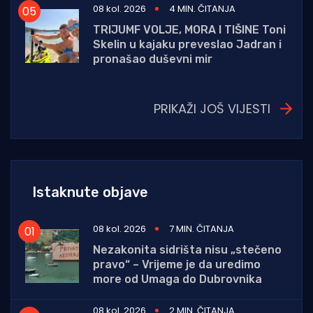
08 kol. 2026
4 MIN. ČITANJA
TRIJUMF VOLJE, MORA I TIŠINE Toni
Skelin u kajaku preveslao Jadran i
pronašao duševni mir
PRIKAŽI JOŠ VIJESTI
Istaknute objave
08 kol. 2026
7 MIN. ČITANJA
Nezakonita sidrišta nisu „stečeno
pravo“ – Vrijeme je da uredimo
more od Umaga do Dubrovnika
08 kol. 2026
2 MIN. ČITANJA