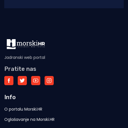
Vrgadi. Vatra je zahvatila borovu šumu na
dvije
Jadranski web portal
Pratite nas
Info
O portalu Morski.HR
Oglašavanje na Morski.HR