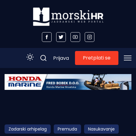
Pretplati se
Prijava
Početna
Morski plus
Morski TV
Obala
Zadarski arhipelag
Premuda
Nasukavanje
Otoci