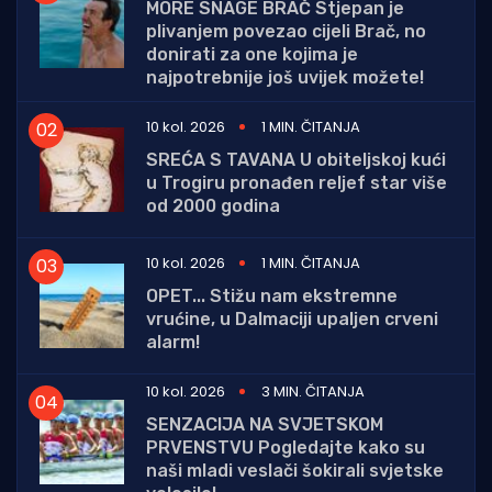
MORE SNAGE BRAČ Stjepan je
plivanjem povezao cijeli Brač, no
donirati za one kojima je
najpotrebnije još uvijek možete!
10 kol. 2026
1 MIN. ČITANJA
SREĆA S TAVANA U obiteljskoj kući
u Trogiru pronađen reljef star više
od 2000 godina
10 kol. 2026
1 MIN. ČITANJA
OPET... Stižu nam ekstremne
vrućine, u Dalmaciji upaljen crveni
alarm!
10 kol. 2026
3 MIN. ČITANJA
SENZACIJA NA SVJETSKOM
PRVENSTVU Pogledajte kako su
naši mladi veslači šokirali svjetske