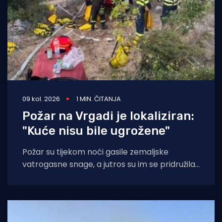
09 kol. 2026
1 MIN. ČITANJA
Požar na Vrgadi je lokaliziran:
"Kuće nisu bile ugrožene"
Požar su tijekom noći gasile zemaljske
vatrogasne snage, a jutros su im se pridružila i
dva kanadera koji su zalijevali