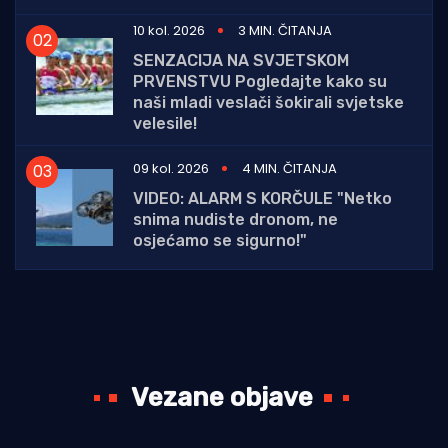
10 kol. 2026
3 MIN. ČITANJA
SENZACIJA NA SVJETSKOM
PRVENSTVU Pogledajte kako su
naši mladi veslači šokirali svjetske
velesile!
09 kol. 2026
4 MIN. ČITANJA
VIDEO: ALARM S KORČULE "Netko
snima nudiste dronom, ne
osjećamo se sigurno!"
Vezane objave