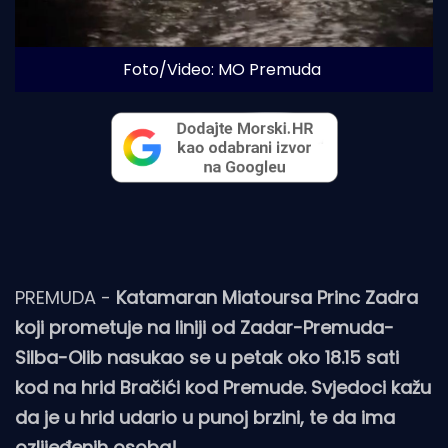
Foto/Video: MO Premuda
PREMUDA -
Katamaran Miatoursa Princ Zadra
koji prometuje na liniji od Zadar-Premuda-
Silba-Olib nasukao se u petak oko 18.15 sati
kod na hrid Bračići kod Premude. Svjedoci kažu
da je u hrid udario u punoj brzini, te da ima
ozlijeđenih osoba!