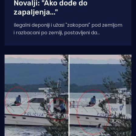
Novalji: "Ako dođe do
zapaljenja..."
Ilegalni deponiji i užasi "zakopani" pod zemljom
i razbacani po zemlji, postavljeni da
potencijalno i vrlo izgledno truju