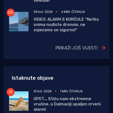
velesile!
09 kol. 2026
4 MIN. ČITANJA
VIDEO: ALARM S KORČULE "Netko
snima nudiste dronom, ne
osjećamo se sigurno!"
PRIKAŽI JOŠ VIJESTI
Istaknute objave
10 kol. 2026
1 MIN. ČITANJA
OPET... Stižu nam ekstremne
vrućine, u Dalmaciji upaljen crveni
alarm!