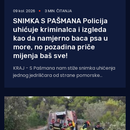
09 kol. 2026
3 MIN. ČITANJA
SNIMKA S PAŠMANA Policija
uhićuje kriminalca i izgleda
kao da namjerno baca psa u
more, no pozadina priče
mijenja baš sve!
KRAJ - S Pašmana nam stiže snimka uhićenja
jednog jedriličara od strane pomorske
policije, koja je morala upotrijebiti sredstva
prisile. Na