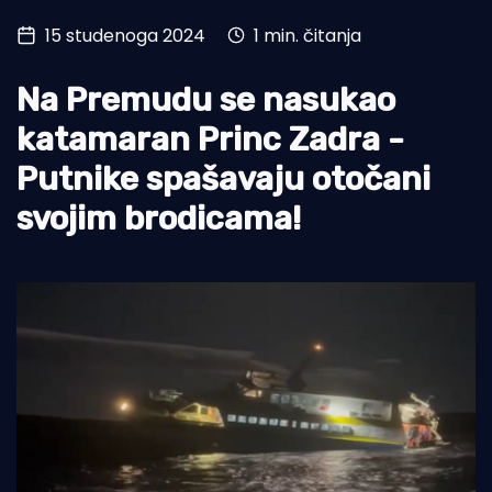
15 studenoga 2024
1 min. čitanja
Turizam i nautika
Pomorstvo
Na Premudu se nasukao
Ribolov
katamaran Princ Zadra -
Putnike spašavaju otočani
Ekologija
svojim brodicama!
Tradicija i kultura