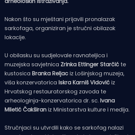
arheoloških istraživanja.
Nakon što su mještani prijavili pronalazak
sarkofaga, organiziran je stručni obilazak
lokacije.
U obilasku su sudjelovale ravnateljica i
muzejska savjetnica
Zrinka Ettinger Starčić
te
kustosica
Branka Reljac
iz Lošinjskog muzeja,
viša konzervatorica
Iskra Karniš Vidović
iz
Hrvatskog restauratorskog zavoda te
arheologinja-konzervatorica dr. sc.
Ivana
Miletić Čakširan
iz Ministarstva kulture i medija.
Stručnjaci su utvrdili kako se sarkofag nalazi