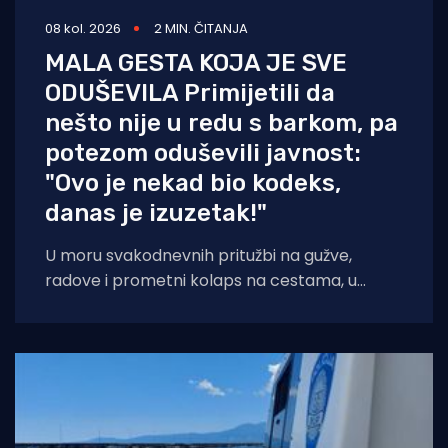
08 kol. 2026
2 MIN. ČITANJA
MALA GESTA KOJA JE SVE
ODUŠEVILA Primijetili da
nešto nije u redu s barkom, pa
potezom oduševili javnost:
"Ovo je nekad bio kodeks,
danas je izuzetak!"
U moru svakodnevnih pritužbi na gužve,
radove i prometni kolaps na cestama, u
popularnoj Facebook grupi "Problemi u
prometu