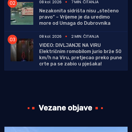
08 kol. 2026
7 MIN. ČITANJA
Nezakonita sidrišta nisu „stečeno
pravo“ – Vrijeme je da uredimo
more od Umaga do Dubrovnika
08 kol. 2026
2 MIN. ČITANJA
VIDEO: DIVLJANJE NA VIRU
Električnim romobilom jurio brže 50
km/h na Viru, pretjecao preko pune
crte pa se zabio u pješaka!
Vezane objave