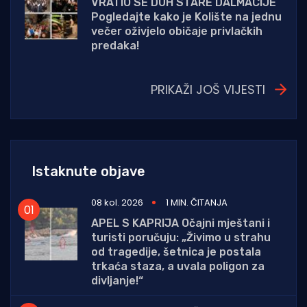
VRATIO SE DUH STARE DALMACIJE
Pogledajte kako je Kolište na jednu
večer oživjelo običaje privlačkih
predaka!
PRIKAŽI JOŠ VIJESTI
Istaknute objave
08 kol. 2026
1 MIN. ČITANJA
APEL S KAPRIJA Očajni mještani i
turisti poručuju: „Živimo u strahu
od tragedije, šetnica je postala
trkaća staza, a uvala poligon za
divljanje!“