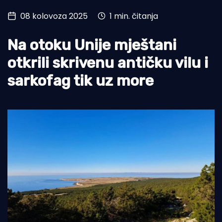
08 kolovoza 2025
1 min. čitanja
Turizam i nautika
Pomorstvo
Na otoku Unije mještani
Ribolov
otkrili skrivenu antičku vilu i
sarkofag tik uz more
Ekologija
Tradicija i kultura