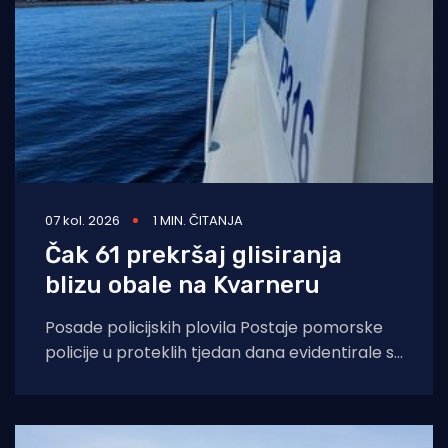
07 kol. 2026
1 MIN. ČITANJA
Čak 61 prekršaj glisiranja
blizu obale na Kvarneru
Posade policijskih plovila Postaje pomorske
policije u proteklih tjedan dana evidentirale su
61 prekršaj nedozvoljenog glisiranja, odnosno
glisiranja na udaljenosti