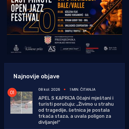
Najnovije objave
08 kol. 2026
1 MIN. ČITANJA
APEL S KAPRIJA Očajni mještani i
turisti poručuju: „Živimo u strahu
od tragedije, šetnica je postala
trkaća staza, a uvala poligon za
divljanje!“