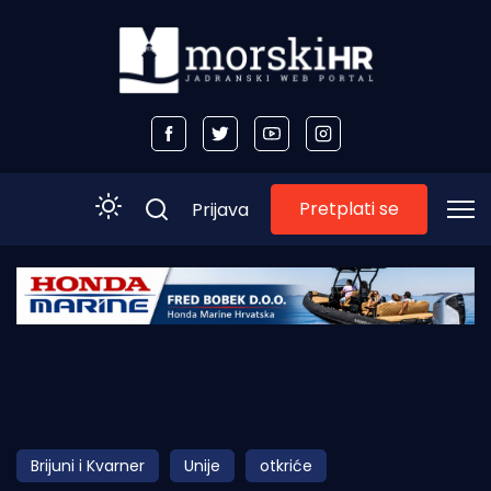
Pretplati se
Prijava
Početna
Morski plus
Morski TV
Obala
Brijuni i Kvarner
Unije
otkriće
Otoci