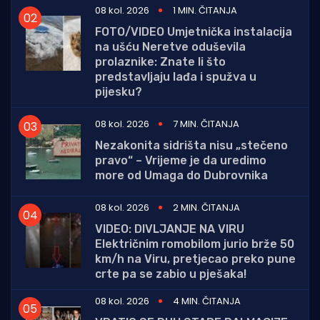
08 kol. 2026
1 MIN. ČITANJA
FOTO/VIDEO Umjetnička instalacija
na ušću Neretve oduševila
prolaznike: Znate li što
predstavljaju lađa i spužva u
pijesku?
08 kol. 2026
7 MIN. ČITANJA
Nezakonita sidrišta nisu „stečeno
pravo“ – Vrijeme je da uredimo
more od Umaga do Dubrovnika
08 kol. 2026
2 MIN. ČITANJA
VIDEO: DIVLJANJE NA VIRU
Električnim romobilom jurio brže 50
km/h na Viru, pretjecao preko pune
crte pa se zabio u pješaka!
08 kol. 2026
4 MIN. ČITANJA