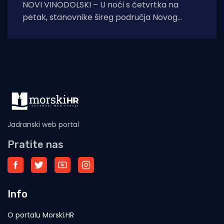
NOVI VINODOLSKI – U noći s četvrtka na
petak, stanovnike šireg područja Novog
Vinodolskog i okolice uznemirio je umjeren
potres. Prema
Jadranski web portal
Pratite nas
Info
O portalu Morski.HR