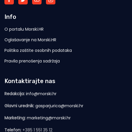
Info
O portalu Morski.HR
Oglašavanje na Morski.HR
Politika zaštite osobnih podataka
Pravila prenošenja sadržaja
Kontaktirajte nas
Redakcija:
info@morski.hr
Glavni urednik:
gasparjurica@morski.hr
Marketing:
marketing@morski.hr
Telefon:
+385 1 551 35 12