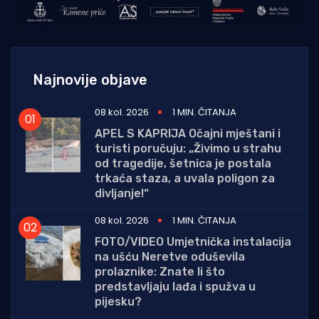
Najnovije objave
08 kol. 2026
1 MIN. ČITANJA
APEL S KAPRIJA Očajni mještani i
turisti poručuju: „Živimo u strahu
od tragedije, šetnica je postala
trkaća staza, a uvala poligon za
divljanje!“
08 kol. 2026
1 MIN. ČITANJA
FOTO/VIDEO Umjetnička instalacija
na ušću Neretve oduševila
prolaznike: Znate li što
predstavljaju lađa i spužva u
pijesku?