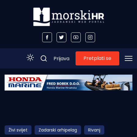
Pretplati se
Prijava
Početna
Morski plus
Morski TV
Obala
Živi svijet
Zadarski arhipelag
Rivanj
Otoci