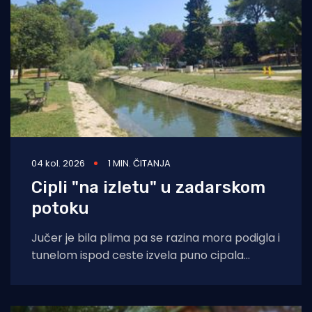
04 kol. 2026
1 MIN. ČITANJA
Cipli "na izletu" u zadarskom
potoku
Jučer je bila plima pa se razina mora podigla i
tunelom ispod ceste izvela puno cipala
balavaca do samog izvora