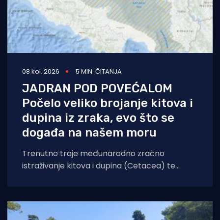
08 kol. 2026
5 MIN. ČITANJA
JADRAN POD POVEĆALOM
Počelo veliko brojanje kitova i
dupina iz zraka, evo što se
događa na našem moru
Trenutno traje međunarodno zračno
istraživanje kitova i dupina (Cetacea) te
morskih kornjača koje će obuhvatiti cijelo
područje Jadranskog mora. Cilj