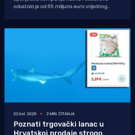
odustala je od 65 milijuna eura vrijednog
projekta na Kanarskim otocima. Odluka
dolazi nakon petogodišnje pravne
02 kol. 2026
2 MIN. ČITANJA
Poznati trgovački lanac u
Hrvatskoj prodaje strogo