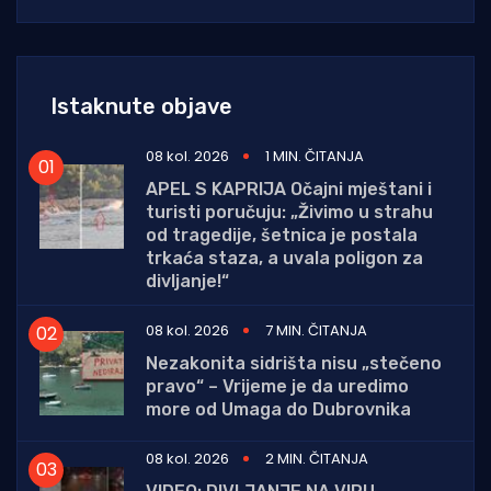
Istaknute objave
08 kol. 2026
1 MIN. ČITANJA
APEL S KAPRIJA Očajni mještani i
turisti poručuju: „Živimo u strahu
od tragedije, šetnica je postala
trkaća staza, a uvala poligon za
divljanje!“
08 kol. 2026
7 MIN. ČITANJA
Nezakonita sidrišta nisu „stečeno
pravo“ – Vrijeme je da uredimo
more od Umaga do Dubrovnika
08 kol. 2026
2 MIN. ČITANJA