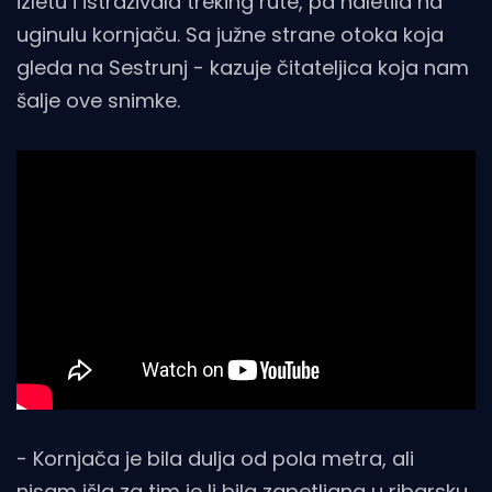
izletu i istraživala treking rute, pa naletila na
uginulu kornjaču. Sa južne strane otoka koja
gleda na Sestrunj - kazuje čitateljica koja nam
šalje ove snimke.
- Kornjača je bila dulja od pola metra, ali
nisam išla za tim je li bila zapetljana u ribarsku