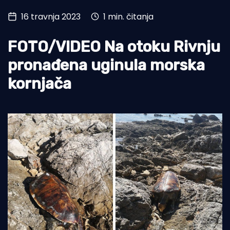
16 travnja 2023
1 min. čitanja
Turizam i nautika
Pomorstvo
FOTO/VIDEO Na otoku Rivnju
Ribolov
pronađena uginula morska
kornjača
Ekologija
Tradicija i kultura