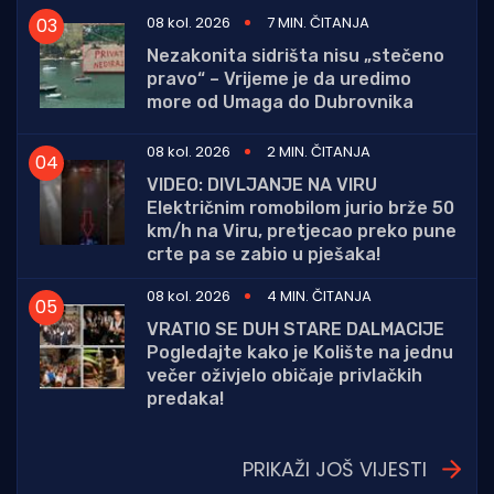
08 kol. 2026
7 MIN. ČITANJA
Nezakonita sidrišta nisu „stečeno
pravo“ – Vrijeme je da uredimo
more od Umaga do Dubrovnika
08 kol. 2026
2 MIN. ČITANJA
VIDEO: DIVLJANJE NA VIRU
Električnim romobilom jurio brže 50
km/h na Viru, pretjecao preko pune
crte pa se zabio u pješaka!
08 kol. 2026
4 MIN. ČITANJA
VRATIO SE DUH STARE DALMACIJE
Pogledajte kako je Kolište na jednu
večer oživjelo običaje privlačkih
predaka!
PRIKAŽI JOŠ VIJESTI