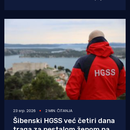
nakon što je policija zaprimila
23 srp. 2026
2 MIN. ČITANJA
Šibenski HGSS već četiri dana
traga za nestalom ženom na