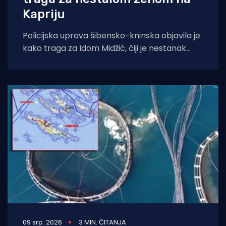
Kapriju
Policijska uprava šibensko-kninska objavila je
kako traga za Idom Midžić, čiji je nestanak
prijavljen nakon što se 18. srpnja
09 srp. 2026
3 MIN. ČITANJA