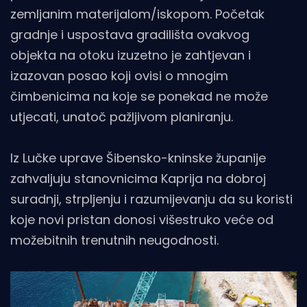
zemljanim materijalom/iskopom. Početak
gradnje i uspostava gradilišta ovakvog
objekta na otoku izuzetno je zahtjevan i
izazovan posao koji ovisi o mnogim
čimbenicima na koje se ponekad ne može
utjecati, unatoč pažljivom planiranju.
Iz Lučke uprave Šibensko-kninske županije
zahvaljuju stanovnicima Kaprija na dobroj
suradnji, strpljenju i razumijevanju da su koristi
koje novi pristan donosi višestruko veće od
možebitnih trenutnih neugodnosti.