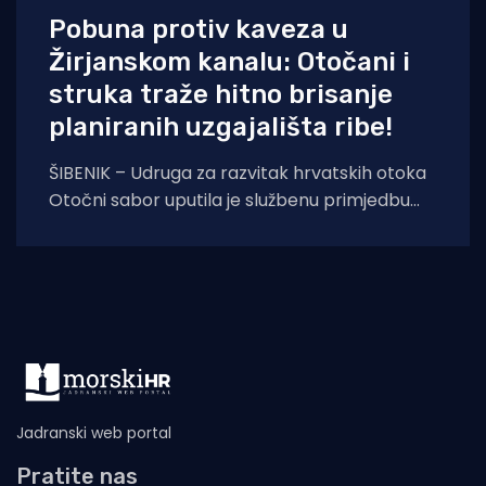
Pobuna protiv kaveza u
Žirjanskom kanalu: Otočani i
struka traže hitno brisanje
planiranih uzgajališta ribe!
ŠIBENIK – Udruga za razvitak hrvatskih otoka
Otočni sabor uputila je službenu primjedbu
Šibensko-kninskoj županiji, izražavajući oštar
prosvjed i zahtijevajući
Jadranski web portal
Pratite nas