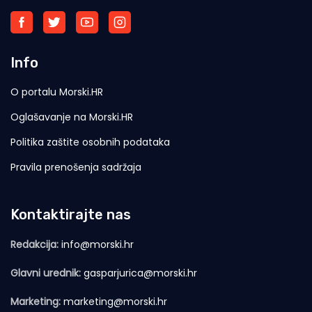
Info
O portalu Morski.HR
Oglašavanje na Morski.HR
Politika zaštite osobnih podataka
Pravila prenošenja sadržaja
Kontaktirajte nas
Redakcija:
info@morski.hr
Glavni urednik:
gasparjurica@morski.hr
Marketing:
marketing@morski.hr