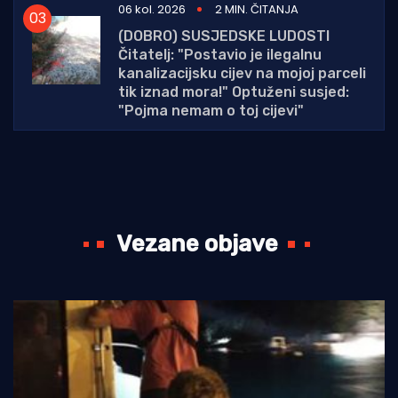
06 kol. 2026
2 MIN. ČITANJA
(DOBRO) SUSJEDSKE LUDOSTI
Čitatelj: "Postavio je ilegalnu
kanalizacijsku cijev na mojoj parceli
tik iznad mora!" Optuženi susjed:
"Pojma nemam o toj cijevi"
Vezane objave