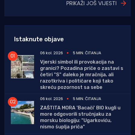
PRIKAŽI JOŠ VIJESTI
Istaknute objave
06 kol. 2026
5 MIN. ČITANJA
Vjerski simbol ili provokacija na
granici? Pozadina priče o zastavi s
četiri "S" daleko je mračnija, ali
razotkriva i političare koji tako
skreću pozornost sa sebe
06 kol. 2026
5 MIN. ČITANJA
ZAŠTITA MORA 'Bacači' BIO kugli u
more odgovorili stručnjaku za
morsku biologiju: "Ugarkoviću,
nismo šuplja priča"