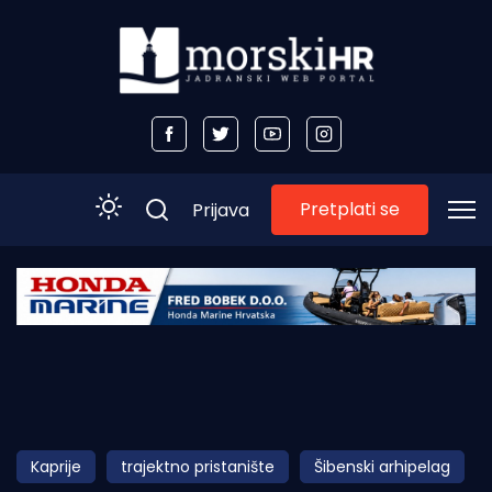
Pretplati se
Prijava
Početna
Morski plus
Morski TV
Obala
Kaprije
trajektno pristanište
Šibenski arhipelag
Otoci