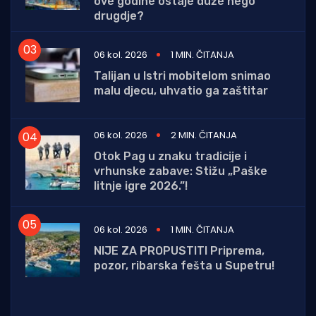
ove godine ostaje duže nego
drugdje?
06 kol. 2026
1 MIN. ČITANJA
Talijan u Istri mobitelom snimao
malu djecu, uhvatio ga zaštitar
06 kol. 2026
2 MIN. ČITANJA
Otok Pag u znaku tradicije i
vrhunske zabave: Stižu „Paške
litnje igre 2026.”!
06 kol. 2026
1 MIN. ČITANJA
NIJE ZA PROPUSTITI Priprema,
pozor, ribarska fešta u Supetru!