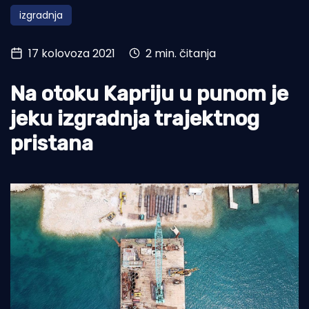
izgradnja
Turizam i nautika
Pomorstvo
17 kolovoza 2021
2 min. čitanja
Ribolov
Na otoku Kapriju u punom je
Ekologija
jeku izgradnja trajektnog
Tradicija i kultura
pristana