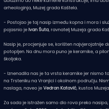
dolazimo do neke kamene konstrukcije, ima dosta
arheologinja, Muzej grada Kaštela.
- Postojao je taj nasip između kopna i mora i slu
pojasnio je
Ivan Šuta
, ravnatelj Muzeja grada Kaš
Nasip je, procjenjuje se, korišten najvjerojatnij
potopljen. Na dnu mora puno je keramike, a piloni 
školjaka.
- Iznenadila nas je ta vrsta keramike jer nismo
na Trsteniku na Vranjici i okolnom području. Nismo
naslaga, naveo je
Vedran Katavić
, kustos Muzeja
Za sada je istražen samo dio rova preko nasipa, a 