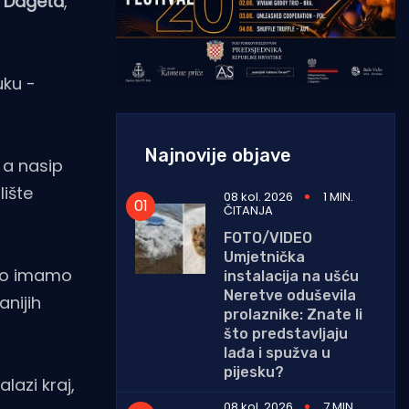
 Dageta
,
uku -
Najnovije objave
 a nasip
lište
08 kol. 2026
1 MIN.
ČITANJA
FOTO/VIDEO
Umjetnička
ako imamo
instalacija na ušću
Neretve oduševila
anijih
prolaznike: Znate li
što predstavljaju
lađa i spužva u
pijesku?
lazi kraj,
08 kol. 2026
7 MIN.