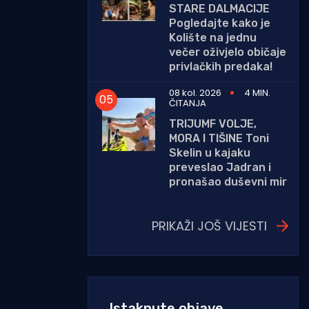
STARE DALMACIJE
Pogledajte kako je
Kolište na jednu
večer oživjelo običaje
privlačkih predaka!
08 kol. 2026
4 MIN.
ČITANJA
TRIJUMF VOLJE,
MORA I TIŠINE Toni
Skelin u kajaku
preveslao Jadran i
pronašao duševni mir
PRIKAŽI JOŠ VIJESTI
Istaknute objave