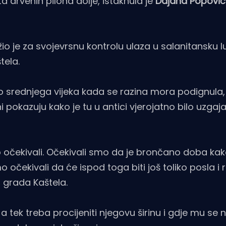
 drvenih pilona dolje, istaknula je
Dajana Popović
žio je za svojevrsnu kontrolu ulaza u salanitansku l
tela.
e do srednjega vijeka kada se razina mora podignula,
pokazuju kako je tu u antici vjerojatno bilo uzgaja
 to očekivali. Očekivali smo da je brončano doba k
 očekivali da će ispod toga biti još toliko posla i r
 grada Kaštela.
tek treba procijeniti njegovu širinu i gdje mu se na