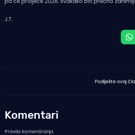
pa će proljeće 2026. svakako biti prilično zanimlj
J.T.
Podijelite ovaj čl
Komentari
Pravila komentiranja