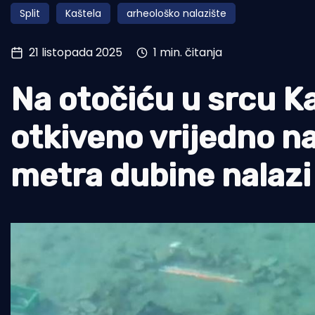
Split
Kaštela
arheološko nalazište
Pomorstvo
Ribolov
21 listopada 2025
1 min. čitanja
Ekologija
Na otočiću u srcu K
Tradicija i kultura
otkiveno vrijedno na
metra dubine nalazi