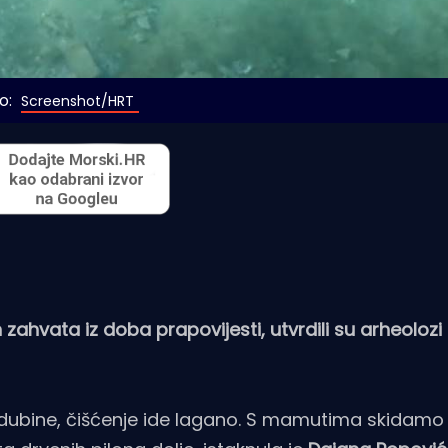
o: 
Screenshot/HRT
ahvata iz doba prapovijesti, utvrdili su arheolozi 
o dubine, čišćenje ide lagano. S mamutima skidamo 