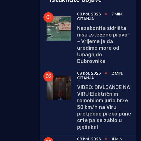
08 kol. 2026
7 MIN.
ČITANJA
Nezakonita sidrišta
nisu „stečeno pravo“
– Vrijeme je da
uredimo more od
Umaga do
Dubrovnika
08 kol. 2026
2 MIN.
ČITANJA
VIDEO: DIVLJANJE NA
VIRU Električnim
romobilom jurio brže
50 km/h na Viru,
pretjecao preko pune
crte pa se zabio u
pješaka!
08 kol. 2026
4 MIN.