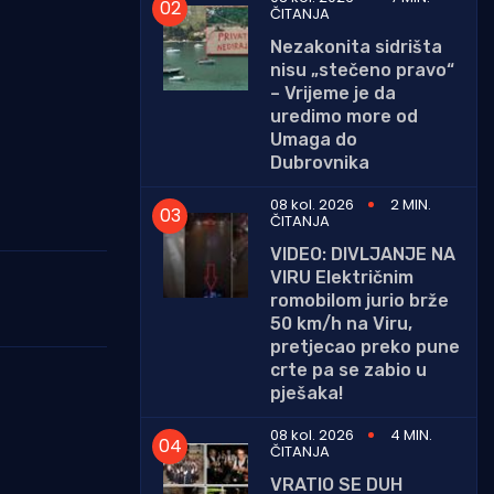
ČITANJA
Nezakonita sidrišta
nisu „stečeno pravo“
– Vrijeme je da
uredimo more od
Umaga do
Dubrovnika
08 kol. 2026
2 MIN.
ČITANJA
VIDEO: DIVLJANJE NA
VIRU Električnim
romobilom jurio brže
50 km/h na Viru,
pretjecao preko pune
crte pa se zabio u
pješaka!
08 kol. 2026
4 MIN.
ČITANJA
VRATIO SE DUH