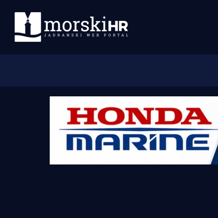
Početna
Morski plus
Morski TV
Obala
Otoci
Turizam i nautika