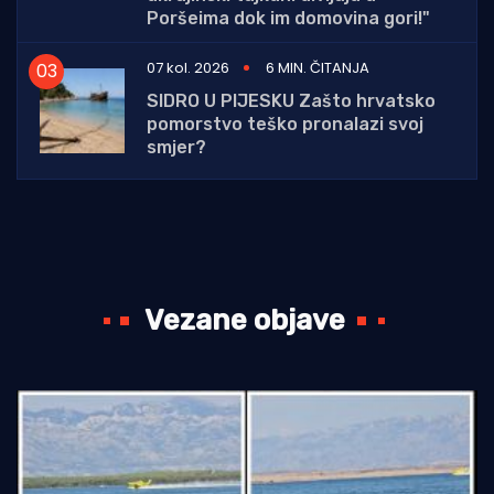
Poršeima dok im domovina gori!"
07 kol. 2026
6 MIN. ČITANJA
SIDRO U PIJESKU Zašto hrvatsko
pomorstvo teško pronalazi svoj
smjer?
Vezane objave