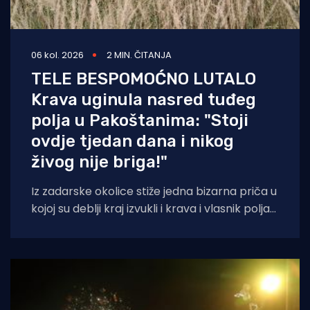
06 kol. 2026
2 MIN. ČITANJA
TELE BESPOMOĆNO LUTALO
Krava uginula nasred tuđeg
polja u Pakoštanima: "Stoji
ovdje tjedan dana i nikog
živog nije briga!"
Iz zadarske okolice stiže jedna bizarna priča u
kojoj su deblji kraj izvukli i krava i vlasnik polja
na kojem