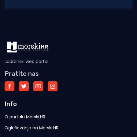
Hrvatskoj, ove će godine doživjeti svoje 45.
izdanje. U subotu,
Jadranski web portal
Pratite nas
Info
O portalu Morski.HR
Oglašavanje na Morski.HR