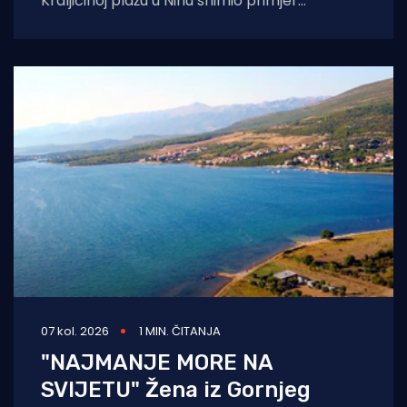
Kraljičinoj plažu u Ninu snimio primjer
eklatantnog idiotizma, ekstremne gluposti,
neobranjive drskosti i
07 kol. 2026
1 MIN. ČITANJA
"NAJMANJE MORE NA
SVIJETU" Žena iz Gornjeg