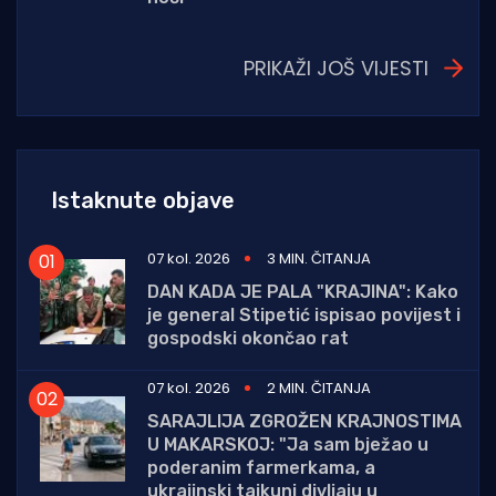
PRIKAŽI JOŠ VIJESTI
Istaknute objave
07 kol. 2026
3 MIN. ČITANJA
DAN KADA JE PALA "KRAJINA": Kako
je general Stipetić ispisao povijest i
gospodski okončao rat
07 kol. 2026
2 MIN. ČITANJA
SARAJLIJA ZGROŽEN KRAJNOSTIMA
U MAKARSKOJ: "Ja sam bježao u
poderanim farmerkama, a
ukrajinski tajkuni divljaju u