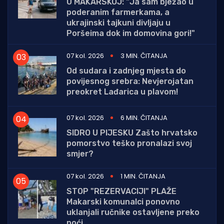
U MAKARSKOJ: "Ja sam bježao u
poderanim farmerkama, a
ukrajinski tajkuni divljaju u
Poršeima dok im domovina gori!"
07 kol. 2026
3 MIN. ČITANJA
Od sudara i zadnjeg mjesta do
povijesnog srebra: Nevjerojatan
preokret Lađarica u plavom!
07 kol. 2026
6 MIN. ČITANJA
SIDRO U PIJESKU Zašto hrvatsko
pomorstvo teško pronalazi svoj
smjer?
07 kol. 2026
1 MIN. ČITANJA
STOP "REZERVACIJI" PLAŽE
Makarski komunalci ponovno
uklanjali ručnike ostavljene preko
noći