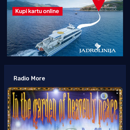
Radio More