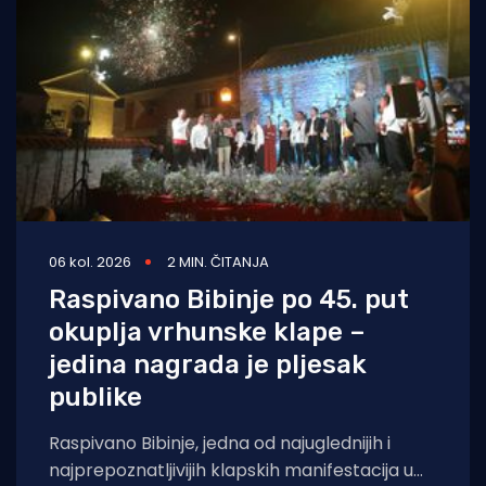
06 kol. 2026
2 MIN. ČITANJA
Raspivano Bibinje po 45. put
okuplja vrhunske klape –
jedina nagrada je pljesak
publike
Raspivano Bibinje, jedna od najuglednijih i
najprepoznatljivijih klapskih manifestacija u