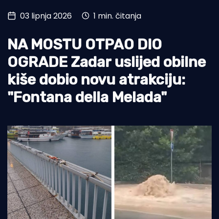
03 lipnja 2026
1 min. čitanja
Turizam i nautika
Pomorstvo
NA MOSTU OTPAO DIO
Ribolov
OGRADE Zadar uslijed obilne
kiše dobio novu atrakciju:
Ekologija
"Fontana della Melada"
Tradicija i kultura