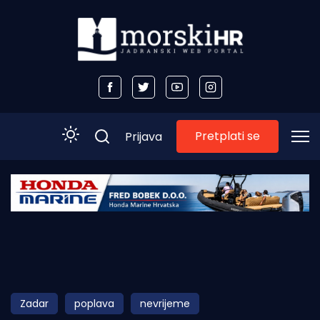
Pretplati se
Prijava
Početna
Morski plus
Morski TV
Obala
Zadar
poplava
nevrijeme
Otoci