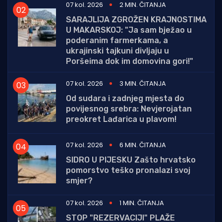
07 kol. 2026
2 MIN. ČITANJA
SARAJLIJA ZGROŽEN KRAJNOSTIMA
U MAKARSKOJ: "Ja sam bježao u
poderanim farmerkama, a
ukrajinski tajkuni divljaju u
Poršeima dok im domovina gori!"
07 kol. 2026
3 MIN. ČITANJA
Od sudara i zadnjeg mjesta do
povijesnog srebra: Nevjerojatan
preokret Lađarica u plavom!
07 kol. 2026
6 MIN. ČITANJA
SIDRO U PIJESKU Zašto hrvatsko
pomorstvo teško pronalazi svoj
smjer?
07 kol. 2026
1 MIN. ČITANJA
STOP "REZERVACIJI" PLAŽE