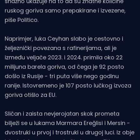
snažno ukazuje na to da su znatne količine
ruskog goriva samo prepakirane i izvezene,
piše Politico.
Naprimjer, luka Ceyhan slabo je cestovno i
željeznički povezana s rafinerijama, ali je
između veljače 2023. i 2024. primila oko 22
milijuna barela goriva, od čega je 92 posto
došlo iz Rusije - tri puta više nego godinu
ranije. Istovremeno je 107 posto lučkog izvoza
goriva otišlo za EU.
Sličan i zaista nevjerojatan skok prometa
bilježi se u lukama Marmara Ereğlisi i Mersin -
dvostruki u prvoj i trostruki u drugoj luci. Iz obje