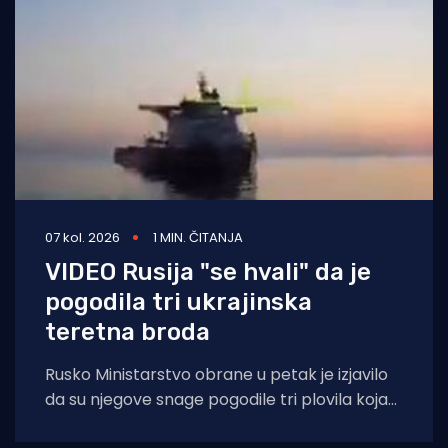
07 kol. 2026
1 MIN. ČITANJA
VIDEO Rusija "se hvali" da je
pogodila tri ukrajinska
teretna broda
Rusko Ministarstvo obrane u petak je izjavilo
da su njegove snage pogodile tri plovila koja
su se "koristila za