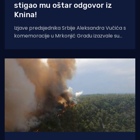
stigao mu oštar odgovor iz
Knina!
Izjave predsjednika Srbije Aleksandra Vučića s
komemoracije u Mrkonjić Gradu izazvale su
val reakcija u hrvatskom političkom vrhu.
Vučić je