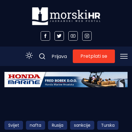
Pretplati se
Prijava
Početna
Morski plus
Morski TV
Obala
Svijet
nafta
Rusija
sankcije
Turska
Otoci