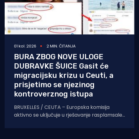
01 kol. 2026
2 MIN. ČITANJA
BURA ZBOG NOVE ULOGE
DUBRAVKE ŠUICE Gasit će
migracijsku krizu u Ceuti, a
prisjetimo se njezinog
kontroverznog istupa
BRUXELLES / CEUTA – Europska komisija
aktivno se uključuje u rješavanje rasplamsale
migracijske krize u španjolskoj enklavi Ceuti.
Odlukom predsjednice EK Ursule