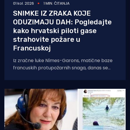
01 kol. 2026
1 MIN. ČITANJA
SNIMKE IZ ZRAKA KOJE
ODUZIMAJU DAH: Pogledajte
kako hrvatski piloti gase
strahovite požare u
Francuskoj
Iz zračne luke Nîmes-Garons, matične baze
francuskih protupožarnih snaga, danas se
javio kapetan hrvatske posade Canadaira
bojnik Igor Mindoljević: