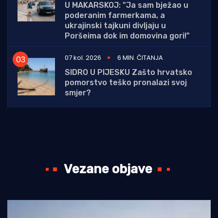
U MAKARSKOJ: "Ja sam bježao u
poderanim farmerkama, a
ukrajinski tajkuni divljaju u
Poršeima dok im domovina gori!"
07 kol. 2026
6 MIN. ČITANJA
SIDRO U PIJESKU Zašto hrvatsko
pomorstvo teško pronalazi svoj
smjer?
Vezane objave