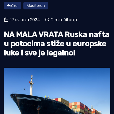
Grčka
Mediteran
Turizam i nautika
Pomorstvo
17 svibnja 2024
2 min. čitanja
Ribolov
NA MALA VRATA Ruska nafta
Ekologija
u potocima stiže u europske
Tradicija i kultura
luke i sve je legalno!