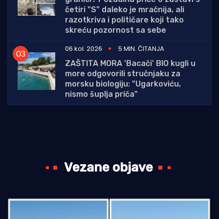
četiri "S" daleko je mračnija, ali
razotkriva i političare koji tako
skreću pozornost sa sebe
06 kol. 2026
5 MIN. ČITANJA
ZAŠTITA MORA 'Bacači' BIO kugli u
more odgovorili stručnjaku za
morsku biologiju: "Ugarkoviću,
nismo šuplja priča"
Vezane objave