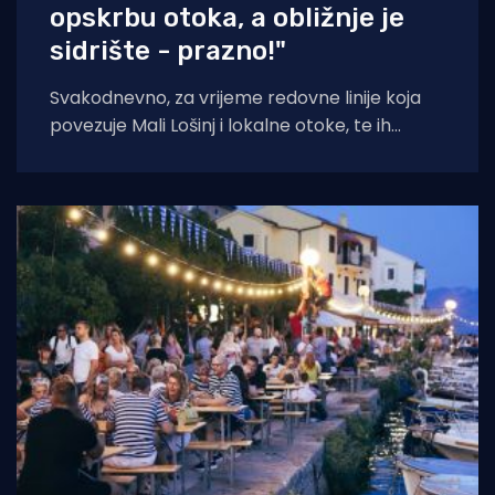
opskrbu otoka, a obližnje je
sidrište - prazno!"
Svakodnevno, za vrijeme redovne linije koja
povezuje Mali Lošinj i lokalne otoke, te ih
opskrbljuje namirnicama, po cijeloj uvali sidre