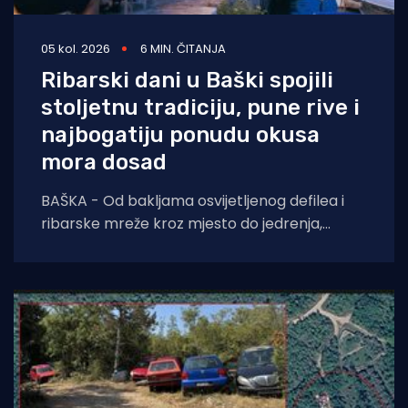
05 kol. 2026
6 MIN. ČITANJA
Ribarski dani u Baški spojili
stoljetnu tradiciju, pune rive i
najbogatiju ponudu okusa
mora dosad
BAŠKA - Od bakljama osvijetljenog defilea i
ribarske mreže kroz mjesto do jedrenja,
dječjih radionica, umjetnosti i koncerata,
trodnevna manifestacija još