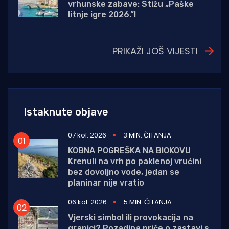
vrhunske zabave: Stižu „Paške
litnje igre 2026.”!
PRIKAŽI JOŠ VIJESTI
Istaknute objave
07 kol. 2026
3 MIN. ČITANJA
KOBNA POGREŠKA NA BIOKOVU
Krenuli na vrh po paklenoj vrućini
bez dovoljno vode, jedan se
planinar nije vratio
06 kol. 2026
5 MIN. ČITANJA
Vjerski simbol ili provokacija na
granici? Pozadina priče o zastavi s