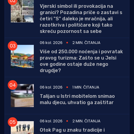
Vjerski simbol ili provokacija na
granici? Pozadina priče o zastavi s
četiri "S" daleko je mračnija, ali
razotkriva i političare koji tako
skreću pozornost sa sebe
06 kol. 2026
2 MIN. ČITANJA
Više od 250.000 noćenja i povratak
pravog turizma: Zašto se u Jelsi
ove godine ostaje duže nego
drugdje?
06 kol. 2026
1 MIN. ČITANJA
Talijan u Istri mobitelom snimao
malu djecu, uhvatio ga zaštitar
06 kol. 2026
2 MIN. ČITANJA
Otok Pag u znaku tradicije i