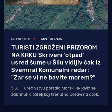
03 kol. 2026
3 MIN. ČITANJA
TURISTI ZGROŽENI PRIZOROM
NA KRKU Skriveni 'otpad'
usred šume u Šilu vidljiv čak iz
Svemira! Komunalni redar:
"Zar se vi ne bavite morem?"
ŠILO - Uredništvu portala Morski HR javio se
zabrinuti čitatelj koji trenutno boravi na otoku
Krku. Njegovo pismo, u kojem upozorava