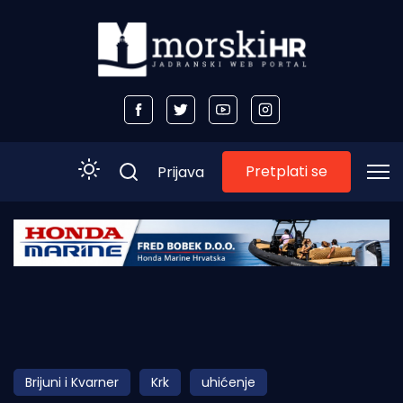
Pretplati se
Prijava
Početna
Morski plus
Morski TV
Obala
Brijuni i Kvarner
Krk
uhićenje
Otoci