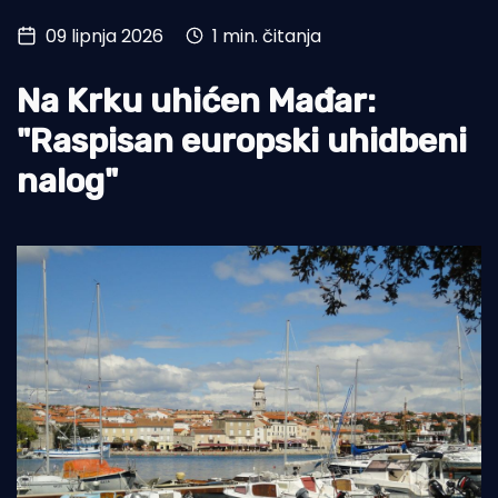
09 lipnja 2026
1 min. čitanja
Turizam i nautika
Pomorstvo
Na Krku uhićen Mađar:
Ribolov
"Raspisan europski uhidbeni
nalog"
Ekologija
Tradicija i kultura