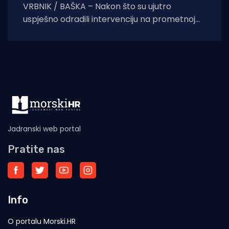
VRBNIK / BAŠKA – Nakon što su ujutro
uspješno odradili intervenciju na prometnoj
nesreći prema krčkoj zračnoj luci, vatrogasci
dežurne smjene nisu
Jadranski web portal
Pratite nas
Info
O portalu Morski.HR