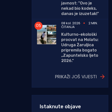
javnost: "Ovo je
nekad bio kodeks,
danas je izuzetak!"
08 kol. 2026
2 MIN.
ČITANJA
Kulturno-ekološki
procvat na Molatu:
Udruga Žaruljica
pripremila bogato
„Zapuntelsko ljeto
2026.“
PRIKAŽI JOŠ VIJESTI
Istaknute objave