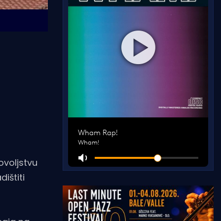
ovoljstvu
ištiti