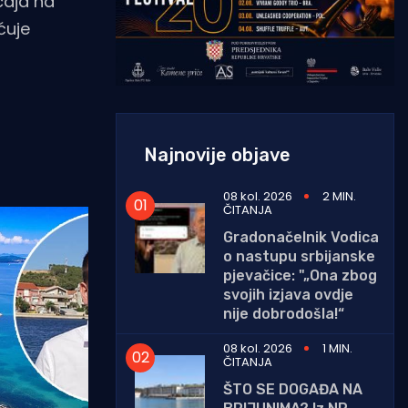
ecaja na
ćuje
Najnovije objave
08 kol. 2026
2 MIN.
ČITANJA
Gradonačelnik Vodica
o nastupu srbijanske
pjevačice: "„Ona zbog
svojih izjava ovdje
nije dobrodošla!“
08 kol. 2026
1 MIN.
ČITANJA
ŠTO SE DOGAĐA NA