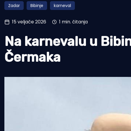
Zadar
Bibinje
karneval
Pomorstvo
Ribolov
15 veljače 2026
1 min. čitanja
Ekologija
Na karnevalu u Bibin
Tradicija i kultura
Čermaka