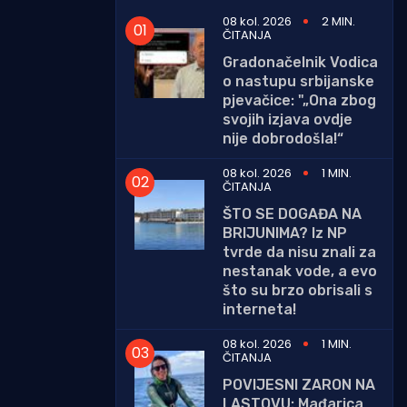
08 kol. 2026
2 MIN.
ČITANJA
Gradonačelnik Vodica
o nastupu srbijanske
pjevačice: "„Ona zbog
svojih izjava ovdje
nije dobrodošla!“
08 kol. 2026
1 MIN.
ČITANJA
ŠTO SE DOGAĐA NA
BRIJUNIMA? Iz NP
tvrde da nisu znali za
nestanak vode, a evo
što su brzo obrisali s
interneta!
08 kol. 2026
1 MIN.
ČITANJA
POVIJESNI ZARON NA
LASTOVU: Mađarica