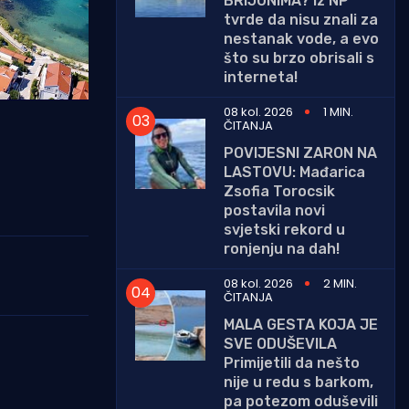
BRIJUNIMA? Iz NP
tvrde da nisu znali za
nestanak vode, a evo
što su brzo obrisali s
interneta!
08 kol. 2026
1 MIN.
ČITANJA
POVIJESNI ZARON NA
LASTOVU: Mađarica
Zsofia Torocsik
postavila novi
svjetski rekord u
ronjenju na dah!
08 kol. 2026
2 MIN.
ČITANJA
MALA GESTA KOJA JE
SVE ODUŠEVILA
Primijetili da nešto
nije u redu s barkom,
pa potezom oduševili