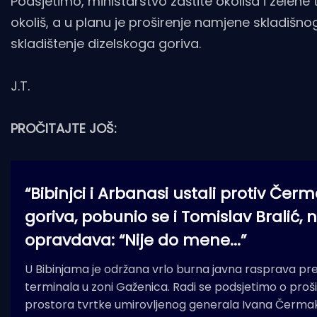
Podsjetimo, ministarstvo zaštite okoliša i zelene t
okoliš, a u planu je proširenje namjene skladišno
skladištenje dizelskoga goriva.
J.T.
PROČITAJTE JOŠ:
“Bibinjci i Arbanasi ustali protiv Čer
goriva, pobunio se i Tomislav Bralić, 
opravdava: “Nije do mene...”
U Bibinjama je održana vrlo burna javna rasprava p
terminala u zoni Gaženica. Radi se podsjetimo o proš
prostora tvrtke umirovljenog generala Ivana Čermaka 