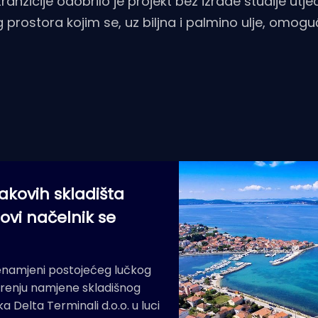
ranzicije odobrilo je projekt bez izrade studije utj
g prostora kojim se, uz biljna i palmino ulje, omogu
makovih skladišta
novi načelnik se
renamjeni postojećeg lučkog
irenju namjene skladišnog
Delta Terminali d.o.o. u luci