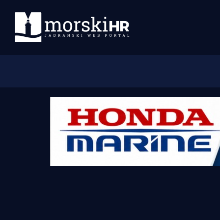
Početna
Morski plus
Morski TV
Obala
Otoci
Turizam i nautika