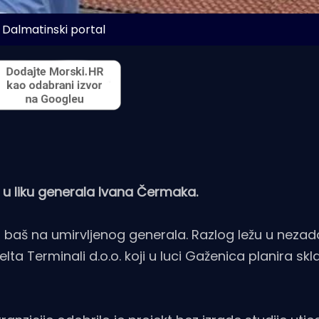
 Dalmatinski portal
o u liku generala Ivana Čermaka.
ili baš na umirvljenog generala. Razlog ležu u nezad
 Terminali d.o.o. koji u luci Gaženica planira sklad