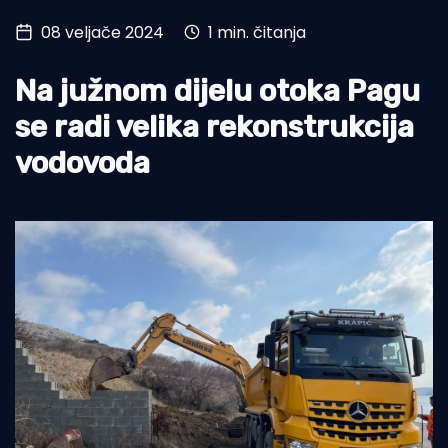
08 veljače 2024
1 min. čitanja
Turizam i nautika
Pomorstvo
Na južnom dijelu otoka Pagu
Ribolov
se radi velika rekonstrukcija
vodovoda
Ekologija
Tradicija i kultura