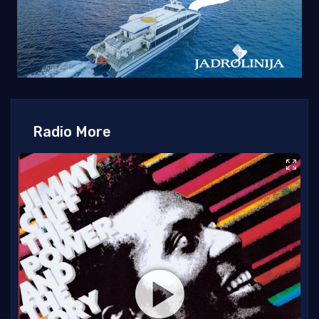
Radio More