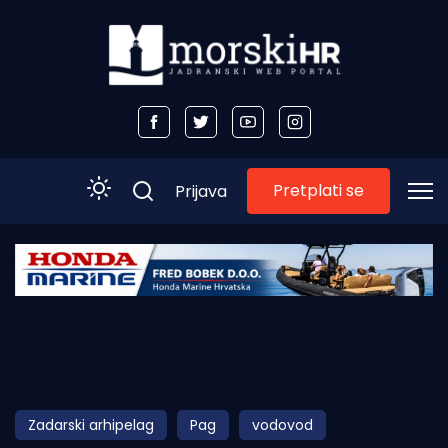
Pretplati se
Prijava
Početna
Morski plus
Morski TV
Obala
Zadarski arhipelag
Pag
vodovod
Otoci