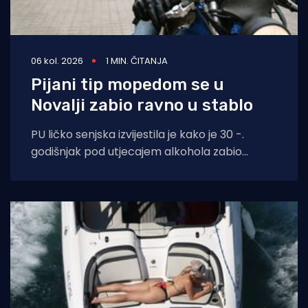
06 kol. 2026
1 MIN. ČITANJA
Pijani tip mopedom se u
Novalji zabio ravno u stablo
PU ličko senjska izvijestila je kako je 30 -.
godišnjak pod utjecajem alkohola zabio
moped zagrebačkih registracija u drvo.
Prometna se