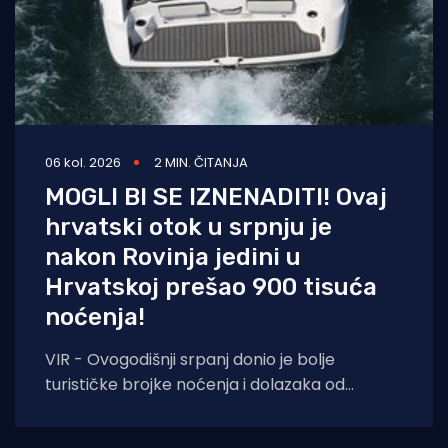
06 kol. 2026
2 MIN. ČITANJA
MOGLI BI SE IZNENADITI! Ovaj
hrvatski otok u srpnju je
nakon Rovinja jedini u
Hrvatskoj prešao 900 tisuća
noćenja!
VIR - Ovogodišnji srpanj donio je bolje
turističke brojke noćenja i dolazaka od
lanjskih: tijekom srpnja na otoku Viru
ostvareno je