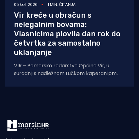
05 kol. 2026
1 MIN. ČITANJA
Vir kreće u obračun s
nelegalnim bovama:
Vlasnicima plovila dan rok do
četvrtka za samostalno
uklanjanje
VIR – Pomorsko redarstvo Općine Vir, u
suradnji s nadležnom Lučkom kapetanijom,
pokreće veliku akciju uklanjanja svih
nelegalno postavljenih naprava za