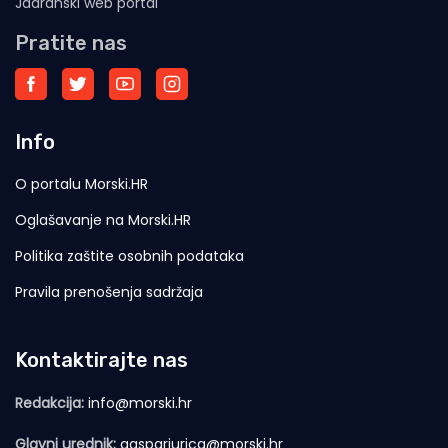
Jadranski web portal
Pratite nas
Info
O portalu Morski.HR
Oglašavanje na Morski.HR
Politika zaštite osobnih podataka
Pravila prenošenja sadržaja
Kontaktirajte nas
Redakcija:
info@morski.hr
Glavni urednik:
gasparjurica@morski.hr