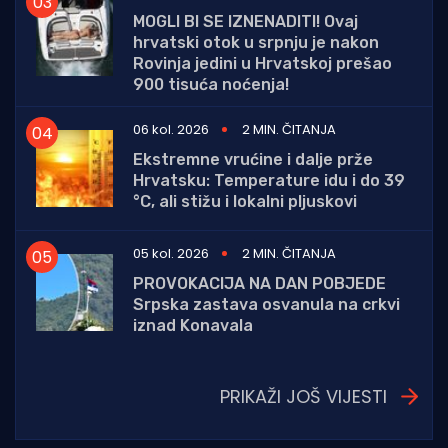
MOGLI BI SE IZNENADITI! Ovaj
hrvatski otok u srpnju je nakon
Rovinja jedini u Hrvatskoj prešao
900 tisuća noćenja!
06 kol. 2026
2 MIN. ČITANJA
Ekstremne vrućine i dalje prže
Hrvatsku: Temperature idu i do 39
°C, ali stižu i lokalni pljuskovi
05 kol. 2026
2 MIN. ČITANJA
PROVOKACIJA NA DAN POBJEDE
Srpska zastava osvanula na crkvi
iznad Konavala
PRIKAŽI JOŠ VIJESTI