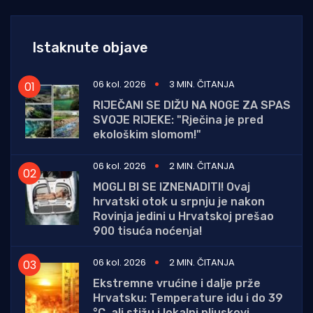
Istaknute objave
06 kol. 2026
3 MIN. ČITANJA
RIJEČANI SE DIŽU NA NOGE ZA SPAS
SVOJE RIJEKE: "Rječina je pred
ekološkim slomom!"
06 kol. 2026
2 MIN. ČITANJA
MOGLI BI SE IZNENADITI! Ovaj
hrvatski otok u srpnju je nakon
Rovinja jedini u Hrvatskoj prešao
900 tisuća noćenja!
06 kol. 2026
2 MIN. ČITANJA
Ekstremne vrućine i dalje prže
Hrvatsku: Temperature idu i do 39
°C, ali stižu i lokalni pljuskovi