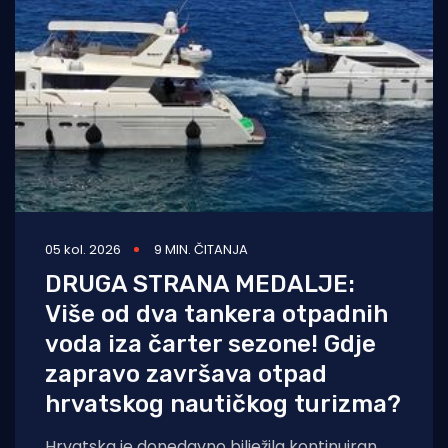
05 kol. 2026
9 MIN. ČITANJA
DRUGA STRANA MEDALJE:
Više od dva tankera otpadnih
voda iza čarter sezone! Gdje
zapravo završava otpad
hrvatskog nautičkog turizma?
Hrvatska je donedavno bilježila kontinuiran