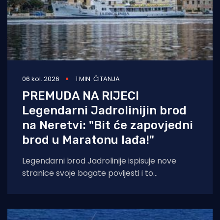
06 kol. 2026
1 MIN. ČITANJA
PREMUDA NA RIJECI
Legendarni Jadrolinijin brod
na Neretvi: "Bit će zapovjedni
brod u Maratonu lađa!"
Legendarni brod Jadrolinije ispisuje nove
stranice svoje bogate povijesti i to
sudjelovanjem u Maratonu lađa! Premuda se
trenutačno nalazi u