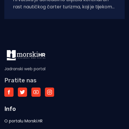
rast nautičkog čarter turizma, koji je tijekom
2025. godine (siječanj–studeni) prema
podacima Ministarstva pomorstva,
Jadranski web portal
Pratite nas
Info
O portalu Morski.HR