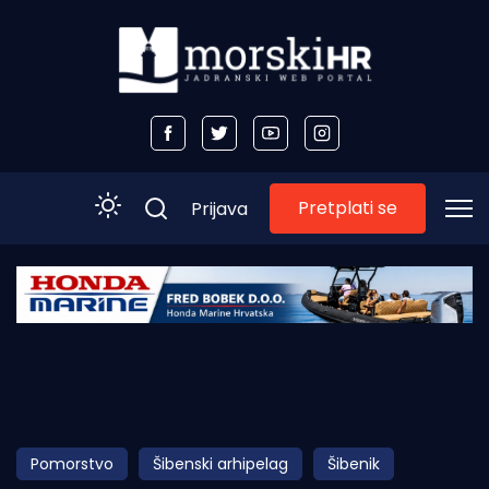
Pretplati se
Prijava
Početna
Morski plus
Morski TV
Obala
Pomorstvo
Šibenski arhipelag
Šibenik
Otoci