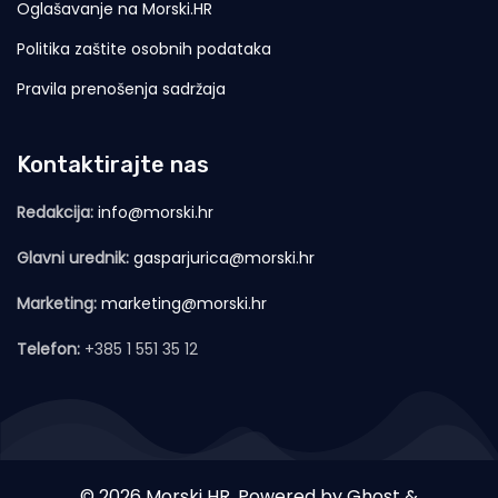
Oglašavanje na Morski.HR
Politika zaštite osobnih podataka
Pravila prenošenja sadržaja
Kontaktirajte nas
Redakcija:
info@morski.hr
Glavni urednik:
gasparjurica@morski.hr
Marketing:
marketing@morski.hr
Telefon:
+385 1 551 35 12
© 2026 Morski HR. Powered by
Ghost
&