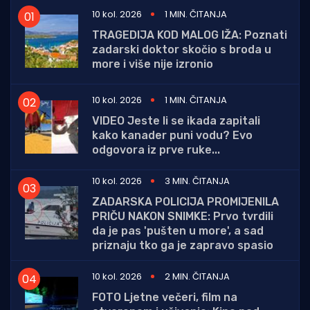
10 kol. 2026
1 MIN. ČITANJA
TRAGEDIJA KOD MALOG IŽA: Poznati
zadarski doktor skočio s broda u
more i više nije izronio
10 kol. 2026
1 MIN. ČITANJA
VIDEO Jeste li se ikada zapitali
kako kanader puni vodu? Evo
odgovora iz prve ruke...
10 kol. 2026
3 MIN. ČITANJA
ZADARSKA POLICIJA PROMIJENILA
PRIČU NAKON SNIMKE: Prvo tvrdili
da je pas 'pušten u more', a sad
priznaju tko ga je zapravo spasio
10 kol. 2026
2 MIN. ČITANJA
FOTO Ljetne večeri, film na