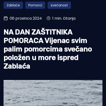
Zablaće
Pomorci
svečanost
Turizam i nautika
Pomorstvo
06 prosinca 2024
1 min. čitanja
Ribolov
NA DAN ZAŠTITNIKA
Ekologija
POMORACA Vijenac svim
Tradicija i kultura
palim pomorcima svečano
položen u more ispred
Zablaća