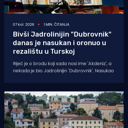
07 kol. 2026
1 MIN. ČITANJA
Bivši Jadrolinijin "Dubrovnik"
danas je nasukan i oronuo u
rezalištu u Turskoj
Riječ je o brodu koji sada nosi ime 'Akdeniz', a
nekada je bio Jadrolinijin 'Dubrovnik'. Nasukao