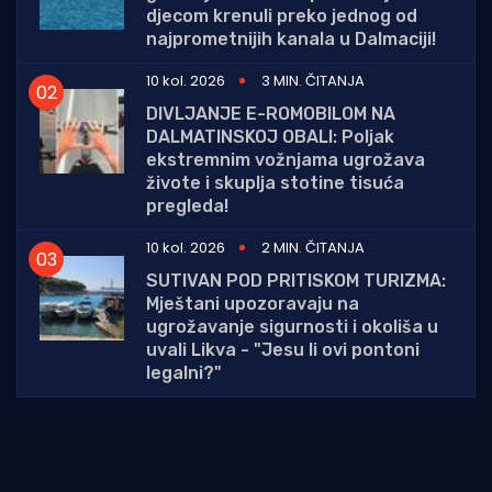
djecom krenuli preko jednog od
najprometnijih kanala u Dalmaciji!
10 kol. 2026
3 MIN. ČITANJA
DIVLJANJE E-ROMOBILOM NA
DALMATINSKOJ OBALI: Poljak
ekstremnim vožnjama ugrožava
živote i skuplja stotine tisuća
pregleda!
10 kol. 2026
2 MIN. ČITANJA
SUTIVAN POD PRITISKOM TURIZMA:
Mještani upozoravaju na
ugrožavanje sigurnosti i okoliša u
uvali Likva - "Jesu li ovi pontoni
legalni?"