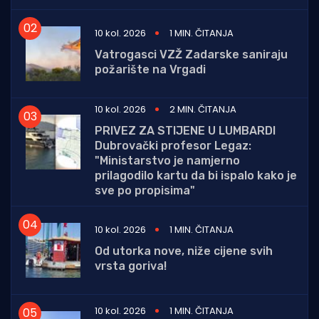
10 kol. 2026
1 MIN. ČITANJA
Vatrogasci VZŽ Zadarske saniraju
požarište na Vrgadi
10 kol. 2026
2 MIN. ČITANJA
PRIVEZ ZA STIJENE U LUMBARDI
Dubrovački profesor Legaz:
"Ministarstvo je namjerno
prilagodilo kartu da bi ispalo kako je
sve po propisima"
10 kol. 2026
1 MIN. ČITANJA
Od utorka nove, niže cijene svih
vrsta goriva!
10 kol. 2026
1 MIN. ČITANJA