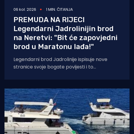
06 kol. 2026
1 MIN. ČITANJA
PREMUDA NA RIJECI
Legendarni Jadrolinijin brod
na Neretvi: "Bit će zapovjedni
brod u Maratonu lađa!"
Legendarni brod Jadrolinije ispisuje nove
stranice svoje bogate povijesti i to
sudjelovanjem u Maratonu lađa! Premuda se
trenutačno nalazi u