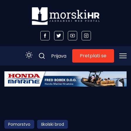
Pretplati se
Prijava
Početna
Morski plus
Morski TV
Obala
Pomorstvo
školski brod
Otoci