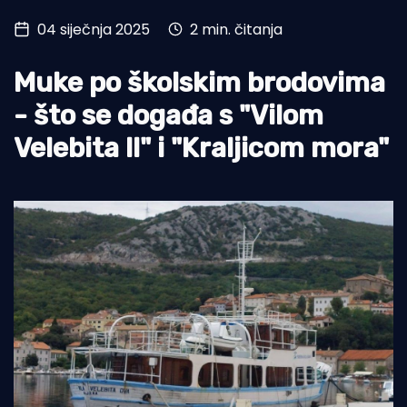
04 siječnja 2025
2 min. čitanja
Turizam i nautika
Pomorstvo
Muke po školskim brodovima
Ribolov
- što se događa s "Vilom
Velebita II" i "Kraljicom mora"
Ekologija
Tradicija i kultura