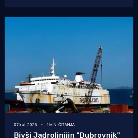
prenose s koljena na koljeno. No
07 kol. 2026
1 MIN. ČITANJA
Bivši Jadrolinijin "Dubrovnik"