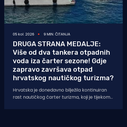
05 kol. 2026
9 MIN. ČITANJA
DRUGA STRANA MEDALJE:
Više od dva tankera otpadnih
voda iza čarter sezone! Gdje
zapravo završava otpad
hrvatskog nautičkog turizma?
Hrvatska je donedavno bilježila kontinuiran
rast nautičkog čarter turizma, koji je tijekom
2025. godine (siječanj–studeni) prema
podacima Ministarstva pomorstva,