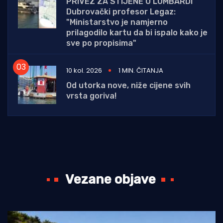
PRIVEZ ZA STIJENE U LUMBARDI
Dubrovački profesor Legaz:
"Ministarstvo je namjerno
prilagodilo kartu da bi ispalo kako je
sve po propisima"
10 kol. 2026
1 MIN. ČITANJA
Od utorka nove, niže cijene svih
vrsta goriva!
Vezane objave