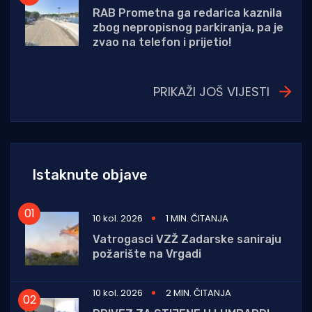
RAB Prometna ga redarica kaznila
zbog nepropisnog parkiranja, pa je
zvao na telefon i prijetio!
PRIKAŽI JOŠ VIJESTI
Istaknute objave
10 kol. 2026
1 MIN. ČITANJA
Vatrogasci VZŽ Zadarske saniraju
požarište na Vrgadi
10 kol. 2026
2 MIN. ČITANJA