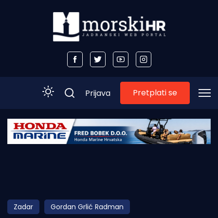
Pretplati se
Prijava
Početna
Morski plus
Morski TV
Obala
Zadar
Gordan Grlić Radman
Otoci