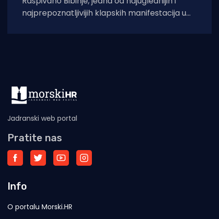
Raspivano Bibinje, jedna od najuglednijih i
najprepoznatljivijih klapskih manifestacija u
Hrvatskoj, ove će godine doživjeti svoje 45.
izdanje. U subotu,
Jadranski web portal
Pratite nas
Info
O portalu Morski.HR