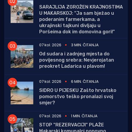
SARAJLIJA ZGROŽEN KRAJNOSTIMA
U MAKARSKOJ: "Ja sam bježao u
poderanim farmerkama, a
ukrajinski tajkuni divljaju u
Poršeima dok im domovina gori!"
07 kol. 2026
3 MIN. ČITANJA
Od sudara i zadnjeg mjesta do
povijesnog srebra: Nevjerojatan
preokret Lađarica u plavom!
07 kol. 2026
6 MIN. ČITANJA
SIDRO U PIJESKU Zašto hrvatsko
pomorstvo teško pronalazi svoj
smjer?
07 kol. 2026
1 MIN. ČITANJA
STOP "REZERVACIJI" PLAŽE
Makarski komunalci ponovno