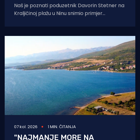
Naš je poznati poduzetnik Davorin Stetner na
Kraljičinoj plažu u Ninu snimio primjer
eklatantnog idiotizma, ekstremne gluposti,
neobranjive drskosti i
07 kol. 2026
1 MIN. ČITANJA
"NAJMANJE MORE NA