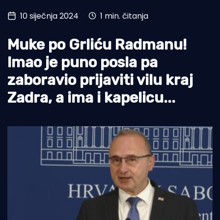
10 siječnja 2024
1 min. čitanja
Turizam i nautika
Pomorstvo
Muke po Grliću Radmanu!
Ribolov
Imao je puno posla pa
zaboravio prijaviti vilu kraj
Ekologija
Zadra, a ima i kapelicu...
Tradicija i kultura