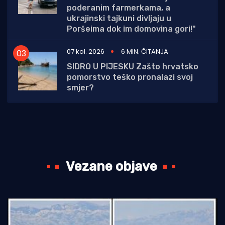
poderanim farmerkama, a
ukrajinski tajkuni divljaju u
Poršeima dok im domovina gori!"
07 kol. 2026
6 MIN. ČITANJA
SIDRO U PIJESKU Zašto hrvatsko
pomorstvo teško pronalazi svoj
smjer?
Vezane objave