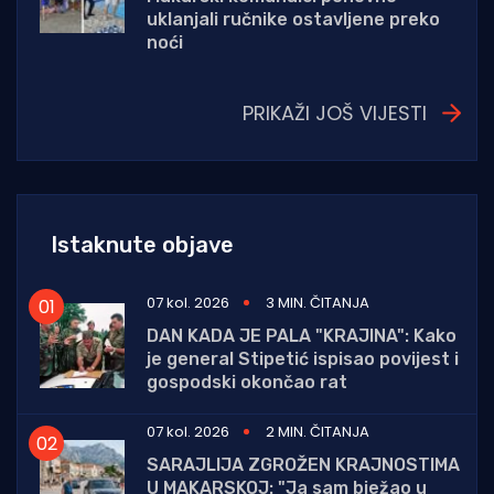
uklanjali ručnike ostavljene preko
noći
PRIKAŽI JOŠ VIJESTI
Istaknute objave
07 kol. 2026
3 MIN. ČITANJA
DAN KADA JE PALA "KRAJINA": Kako
je general Stipetić ispisao povijest i
gospodski okončao rat
07 kol. 2026
2 MIN. ČITANJA
SARAJLIJA ZGROŽEN KRAJNOSTIMA
U MAKARSKOJ: "Ja sam bježao u