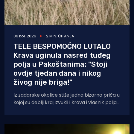
06 kol. 2026
2 MIN. ČITANJA
TELE BESPOMOĆNO LUTALO
Krava uginula nasred tuđeg
polja u Pakoštanima: "Stoji
ovdje tjedan dana i nikog
živog nije briga!"
Iz zadarske okolice stiže jedna bizarna priča u
kojoj su deblji kraj izvukli i krava i vlasnik polja
na kojem