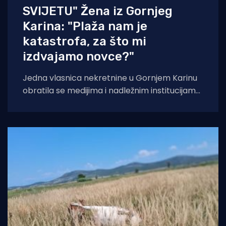
SVIJETU" Žena iz Gornjeg
Karina: "Plaža nam je
katastrofa, za što mi
izdvajamo novce?"
Jedna vlasnica nekretnine u Gornjem Karinu
obratila se medijima i nadležnim institucijama
otvorenim pismom u kojem iznosi niz kritika
na