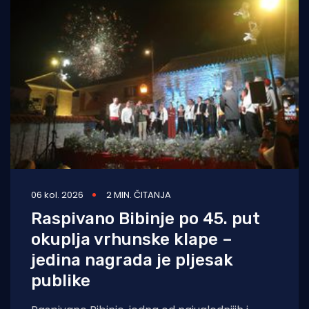
06 kol. 2026
2 MIN. ČITANJA
Raspivano Bibinje po 45. put
okuplja vrhunske klape –
jedina nagrada je pljesak
publike