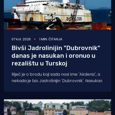
07 kol. 2026
1 MIN. ČITANJA
Bivši Jadrolinijin "Dubrovnik"
danas je nasukan i oronuo u
rezalištu u Turskoj
Riječ je o brodu koji sada nosi ime 'Akdeniz', a
nekada je bio Jadrolinijin 'Dubrovnik'. Nasukao