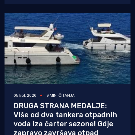
trenutačno nalazi u
05 kol. 2026
9 MIN. ČITANJA
DRUGA STRANA MEDALJE:
Više od dva tankera otpadnih
voda iza čarter sezone! Gdje
zapravo završava otpad