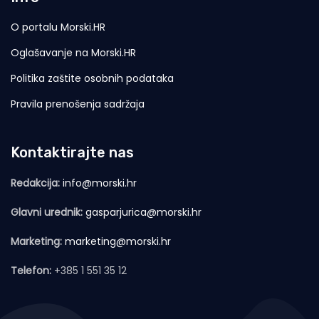
O portalu Morski.HR
Oglašavanje na Morski.HR
Politika zaštite osobnih podataka
Pravila prenošenja sadržaja
Kontaktirajte nas
Redakcija:
info@morski.hr
Glavni urednik:
gasparjurica@morski.hr
Marketing:
marketing@morski.hr
Telefon:
+385 1 551 35 12