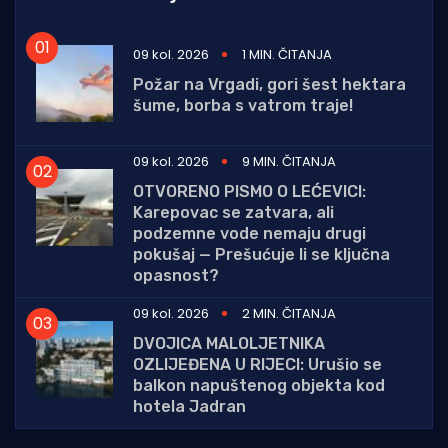
09 kol. 2026
1 MIN. ČITANJA
Požar na Vrgadi, gori šest hektara
šume, borba s vatrom traje!
09 kol. 2026
9 MIN. ČITANJA
OTVORENO PISMO O LEĆEVICI:
Karepovac se zatvara, ali
podzemne vode nemaju drugi
pokušaj — Prešućuje li se ključna
opasnost?
09 kol. 2026
2 MIN. ČITANJA
DVOJICA MALOLJETNIKA
OZLIJEĐENA U RIJECI: Urušio se
balkon napuštenog objekta kod
hotela Jadran