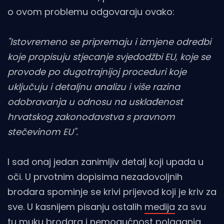
o ovom problemu odgovaraju ovako:
"Istovremeno se pripremaju i izmjene odredbi
koje propisuju stjecanje svjedodžbi EU, koje se
provode po dugotrajnijoj proceduri koje
uključuju i detaljnu analizu i više razina
odobravanja u odnosu na usklađenost
hrvatskog zakonodavstva s pravnom
stečevinom EU".
I sad onaj jedan zanimljiv detalj koji upada u
oči. U prvotnim dopisima nezadovoljnih
brodara spominje se krivi prijevod koji je kriv za
sve. U kasnijem pisanju ostalih
medija
za svu
tu muku brodara i nemogućnost polaganja,