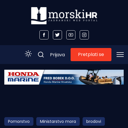
Pretplati se
Prijava
Početna
Morski plus
Morski TV
Obala
Pomorstvo
Ministarstvo mora
brodovi
Otoci