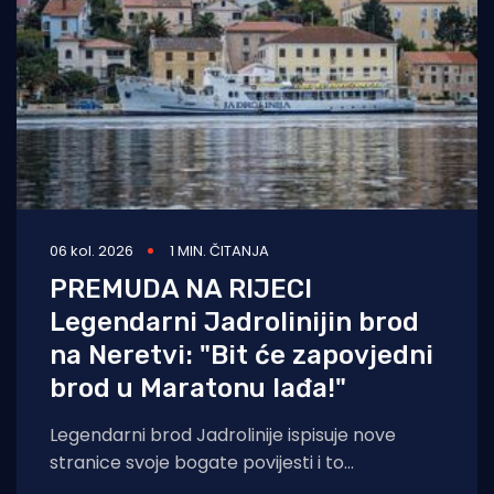
06 kol. 2026
1 MIN. ČITANJA
PREMUDA NA RIJECI
Legendarni Jadrolinijin brod
na Neretvi: "Bit će zapovjedni
brod u Maratonu lađa!"
Legendarni brod Jadrolinije ispisuje nove
stranice svoje bogate povijesti i to
sudjelovanjem u Maratonu lađa! Premuda se