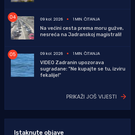
09 kol. 2026
1 MIN. ČITANJA
Na većini cesta prema moru gužve,
nesreća na Jadranskoj magistrali!
09 kol. 2026
1 MIN. ČITANJA
VIDEO Zadranin upozorava
sugrađane: "Ne kupajte se tu, izviru
fekalije!"
PRIKAŽI JOŠ VIJESTI
Istaknute objave