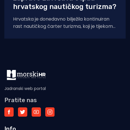
hrvatskog nautičkog turizma?
Hrvatska je donedavno bilježila kontinuiran
rast nautičkog čarter turizma, koji je tijekom
2025. godine (siječanj–studeni) prema
podacima Ministarstva pomorstva,
Jadranski web portal
Pratite nas
Info