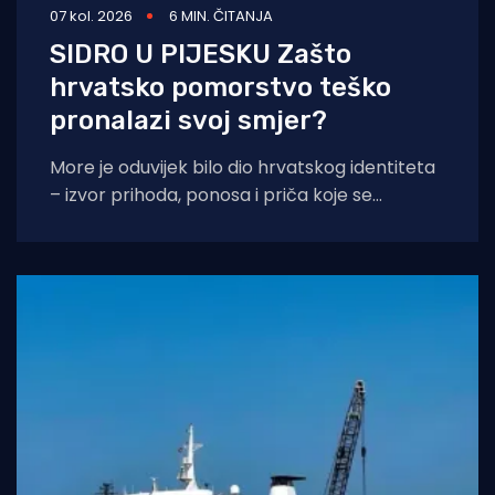
07 kol. 2026
6 MIN. ČITANJA
SIDRO U PIJESKU Zašto
hrvatsko pomorstvo teško
pronalazi svoj smjer?
More je oduvijek bilo dio hrvatskog identiteta
– izvor prihoda, ponosa i priča koje se
prenose s koljena na koljeno. No