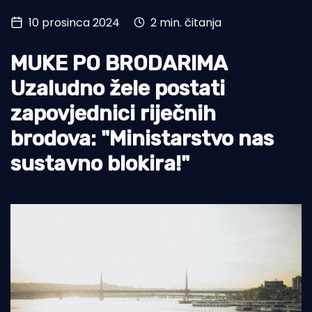
10 prosinca 2024
2 min. čitanja
Turizam i nautika
Pomorstvo
MUKE PO BRODARIMA
Ribolov
Uzaludno žele postati
zapovjednici riječnih
Ekologija
brodova: "Ministarstvo nas
Tradicija i kultura
sustavno blokira!"