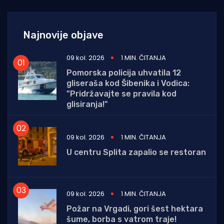
Najnovije objave
09 kol. 2026
1 MIN. ČITANJA
Pomorska policija uhvatila 12
gliseraša kod Šibenika i Vodica:
"Pridržavajte se pravila kod
glisiranja!"
09 kol. 2026
1 MIN. ČITANJA
U centru Splita zapalio se restoran
09 kol. 2026
1 MIN. ČITANJA
Požar na Vrgadi, gori šest hektara
šume, borba s vatrom traje!