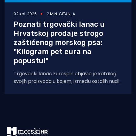
02 kol. 2026
2 MIN. ČITANJA
Poznati trgovački lanac u
Hrvatskoj prodaje strogo
zaštićenog morskog psa:
"Kilogram pet eura na
popustu!"
Trgovački lanac Eurospin objavio je katalog
svojih proizvoda u kojem, između ostalih nudi
filete morskog psa modrulja, koji je u