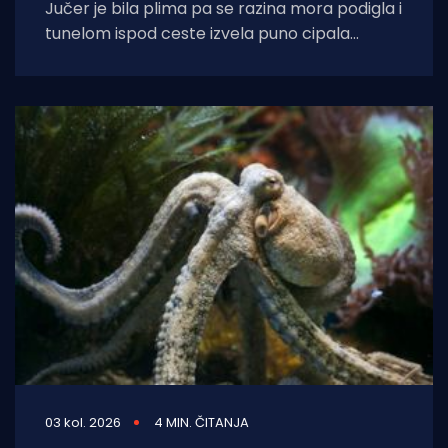
Jučer je bila plima pa se razina mora podigla i
tunelom ispod ceste izvela puno cipala
balavaca do samog izvora
03 kol. 2026
4 MIN. ČITANJA