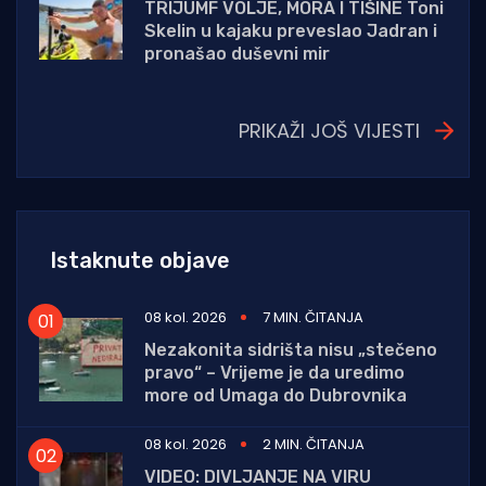
TRIJUMF VOLJE, MORA I TIŠINE Toni
Skelin u kajaku preveslao Jadran i
pronašao duševni mir
PRIKAŽI JOŠ VIJESTI
Istaknute objave
08 kol. 2026
7 MIN. ČITANJA
Nezakonita sidrišta nisu „stečeno
pravo“ – Vrijeme je da uredimo
more od Umaga do Dubrovnika
08 kol. 2026
2 MIN. ČITANJA
VIDEO: DIVLJANJE NA VIRU