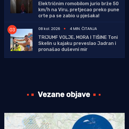
Električnim romobilom jurio brže 50
km/h na Viru, pretjecao preko pune
crte pa se zabio u pješaka!
08 kol. 2026
4 MIN. ČITANJA
TRIJUMF VOLJE, MORA I TIŠINE Toni
Skelin u kajaku preveslao Jadran i
pronašao duševni mir
Vezane objave