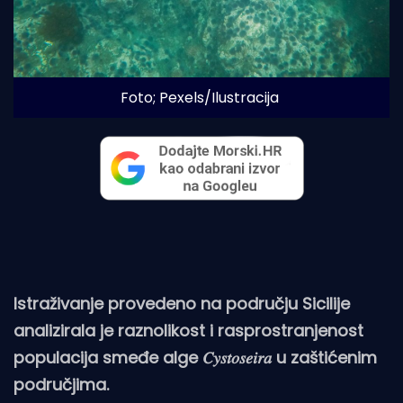
Foto; Pexels/Ilustracija
Istraživanje provedeno na području Sicilije
analizirala je raznolikost i rasprostranjenost
populacija smeđe alge 𝐶𝑦𝑠𝑡𝑜𝑠𝑒𝑖𝑟𝑎 u zaštićenim
područjima.