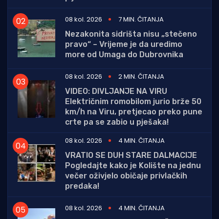
08 kol. 2026
7 MIN. ČITANJA
Nezakonita sidrišta nisu „stečeno
pravo“ – Vrijeme je da uredimo
more od Umaga do Dubrovnika
08 kol. 2026
2 MIN. ČITANJA
VIDEO: DIVLJANJE NA VIRU
Električnim romobilom jurio brže 50
km/h na Viru, pretjecao preko pune
crte pa se zabio u pješaka!
08 kol. 2026
4 MIN. ČITANJA
VRATIO SE DUH STARE DALMACIJE
Pogledajte kako je Kolište na jednu
večer oživjelo običaje privlačkih
predaka!
08 kol. 2026
4 MIN. ČITANJA