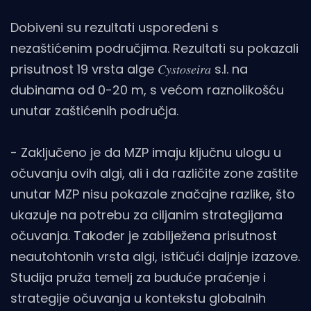
Dobiveni su rezultati uspoređeni s
nezaštićenim područjima. Rezultati su pokazali
prisutnost 19 vrsta alge 𝐶𝑦𝑠𝑡𝑜𝑠𝑒𝑖𝑟𝑎 s.l. na
dubinama od 0-20 m, s većom raznolikošću
unutar zaštićenih područja.
- Zaključeno je da MZP imaju ključnu ulogu u
očuvanju ovih algi, ali i da različite zone zaštite
unutar MZP nisu pokazale značajne razlike, što
ukazuje na potrebu za ciljanim strategijama
očuvanja. Također je zabilježena prisutnost
neautohtonih vrsta algi, ističući daljnje izazove.
Studija pruža temelj za buduće praćenje i
strategije očuvanja u kontekstu globalnih