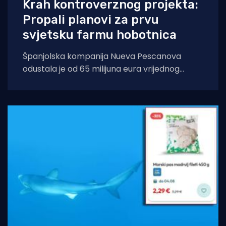
Krah kontroverznog projekta:
Propali planovi za prvu
svjetsku farmu hobotnica
Španjolska kompanija Nueva Pescanova
odustala je od 65 milijuna eura vrijednog
projekta na Kanarskim otocima. Odluka
dolazi nakon petogodišnje pravne