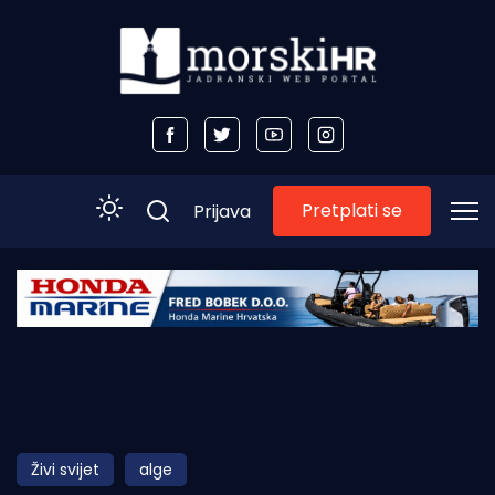
Pretplati se
Prijava
Početna
Morski plus
Morski TV
Obala
Živi svijet
alge
Otoci