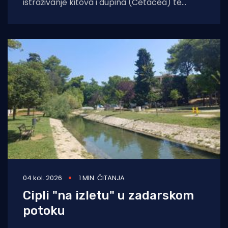
istraživanje kitova i dupina (Cetacea) te
morskih kornjača koje će obuhvatiti cijelo
područje Jadranskog mora. Cilj
04 kol. 2026
1 MIN. ČITANJA
Cipli "na izletu" u zadarskom
potoku