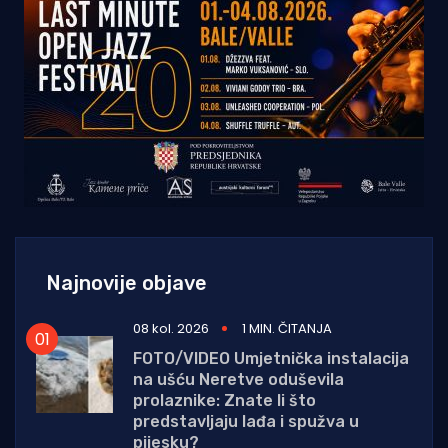
Najnovije objave
08 kol. 2026
1 MIN. ČITANJA
FOTO/VIDEO Umjetnička instalacija
na ušću Neretve oduševila
prolaznike: Znate li što
predstavljaju lađa i spužva u
pijesku?