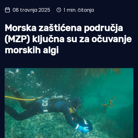
08 travnja 2025
1 min. čitanja
Turizam i nautika
Pomorstvo
Morska zaštićena područja
Ribolov
(MZP) ključna su za očuvanje
morskih algi
Ekologija
Tradicija i kultura