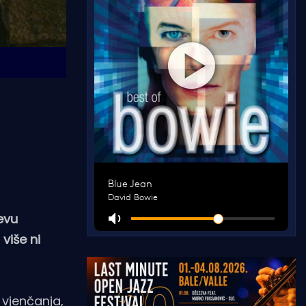
evu
više ni
 vjenčanja,