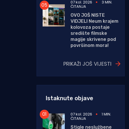
07 kol. 2026
3 MIN.
ČITANJA
OVO JOŠ NISTE
VIDJELI Neum krajem
kolovoza postaje
središte filmske
magije skrivene pod
površinom mora!
PRIKAŽI JOŠ VIJESTI
Istaknute objave
07 kol. 2026
1 MIN.
ČITANJA
Stigle neslužbene