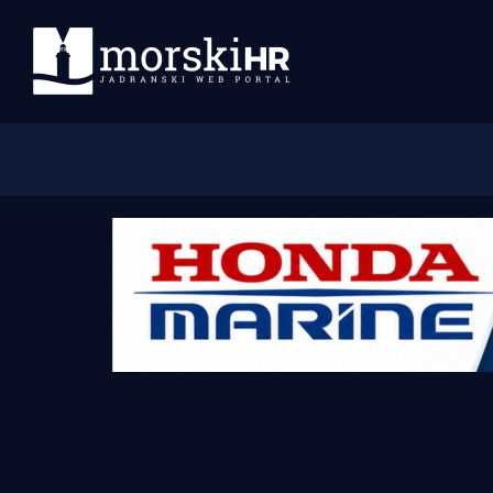
Početna
Morski plus
Morski TV
Obala
Otoci
Turizam i nautika