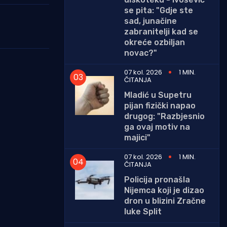
se pita: "Gdje ste
sad, junačine
zabranitelji kad se
okreće ozbiljan
novac?"
07 kol. 2026
1 MIN.
ČITANJA
Mladić u Supetru
pijan fizički napao
drugog: "Razbjesnio
ga ovaj motiv na
majici"
07 kol. 2026
1 MIN.
ČITANJA
Policija pronašla
Nijemca koji je dizao
dron u blizini Zračne
luke Split