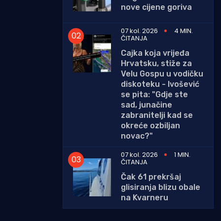
nove cijene goriva
07 kol. 2026
4 MIN.
ČITANJA
Cajka koja vrijeđa
Hrvatsku, stiže za
Velu Gospu u vodičku
diskoteku - Ivošević
se pita: "Gdje ste
sad, junačine
zabranitelji kad se
okreće ozbiljan
novac?"
07 kol. 2026
1 MIN.
ČITANJA
Čak 61 prekršaj
glisiranja blizu obale
na Kvarneru