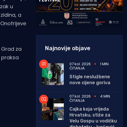
azak u
zidina, a
 Onofrijeve
Najnovije objave
u Grad za
a praksa
07 kol. 2026
1 MIN.
ČITANJA
Stigle neslužbene
nove cijene goriva
07 kol. 2026
4 MIN.
ČITANJA
Cajka koja vrijeđa
Hrvatsku, stiže za
Velu Gospu u vodičku
diskoteku - Ivošević