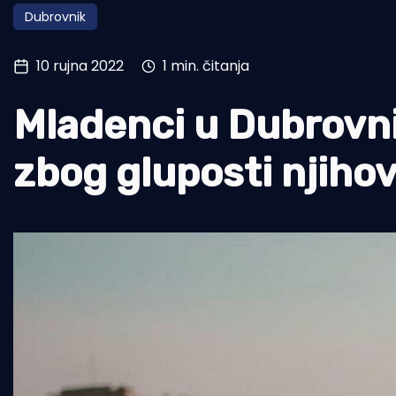
Dubrovnik
Pomorstvo
Ribolov
10 rujna 2022
1 min. čitanja
Ekologija
Mladenci u Dubrovni
Tradicija i kultura
zbog gluposti njiho