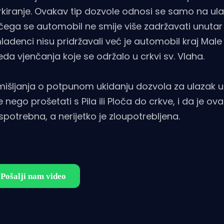
parkiranje. Ovakav tip dozvole odnosi se samo na ul
čega se automobil ne smije više zadržavati unutar 
ladenci nisu pridržavali već je automobil kraj Male
a vjenčanja koje se održalo u crkvi sv. Vlaha.
mišljanja o potpunom ukidanju dozvola za ulazak 
nego prošetati s Pila ili Ploča do crkve, i da je ov
trebna, a nerijetko je zloupotrebljena.