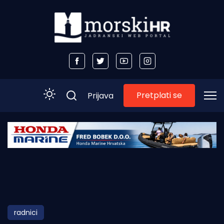
Pretplati se
Prijava
Početna
Morski plus
Morski TV
Obala
radnici
Otoci