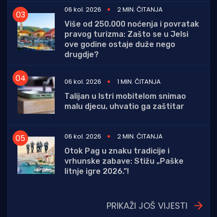
06 kol. 2026
2 MIN. ČITANJA
Više od 250.000 noćenja i povratak
pravog turizma: Zašto se u Jelsi
ove godine ostaje duže nego
drugdje?
06 kol. 2026
1 MIN. ČITANJA
Talijan u Istri mobitelom snimao
malu djecu, uhvatio ga zaštitar
06 kol. 2026
2 MIN. ČITANJA
Otok Pag u znaku tradicije i
vrhunske zabave: Stižu „Paške
litnje igre 2026.”!
PRIKAŽI JOŠ VIJESTI