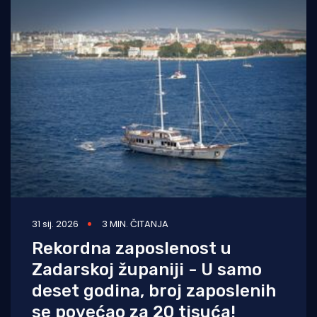
31 sij. 2026
3 MIN. ČITANJA
Rekordna zaposlenost u
Zadarskoj županiji - U samo
deset godina, broj zaposlenih
se povećao za 20 tisuća!