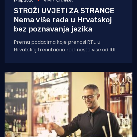
17 sij. 2026
4 MIN. ČITANJA
STROŽI UVJETI ZA STRANCE
Nema više rada u Hrvatskoj
bez poznavanja jezika
Prema podacima koje prenosi RTL, u
Hrvatskoj trenutačno radi nešto više od 101
tisuće stranih radnika, no već u iduća