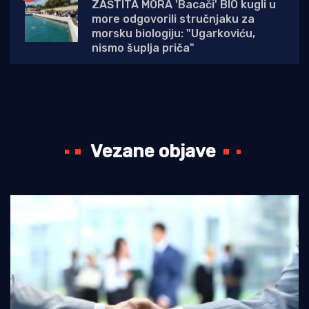
ZAŠTITA MORA 'Bacači' BIO kugli u
more odgovorili stručnjaku za
morsku biologiju: "Ugarkoviću,
nismo šuplja priča"
Vezane objave