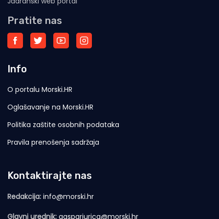
Jadranski web portal
Pratite nas
Info
O portalu Morski.HR
Oglašavanje na Morski.HR
Politika zaštite osobnih podataka
Pravila prenošenja sadržaja
Kontaktirajte nas
Redakcija:
info@morski.hr
Glavni urednik:
gasparjurica@morski.hr