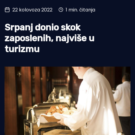
22 kolovoza 2022
1 min. čitanja
Turizam i nautika
Pomorstvo
Srpanj donio skok
Ribolov
zaposlenih, najviše u
turizmu
Ekologija
Tradicija i kultura