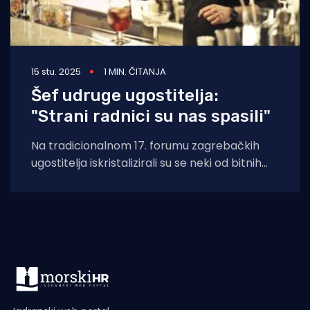
15 stu. 2025
1 MIN. ČITANJA
Šef udruge ugostitelja:
"Strani radnici su nas spasili"
Na tradicionalnom 17. forumu zagrebačkih
ugostitelja iskristalizirali su se neki od bitnih
zaključaka, kao na primjer onaj da su strani