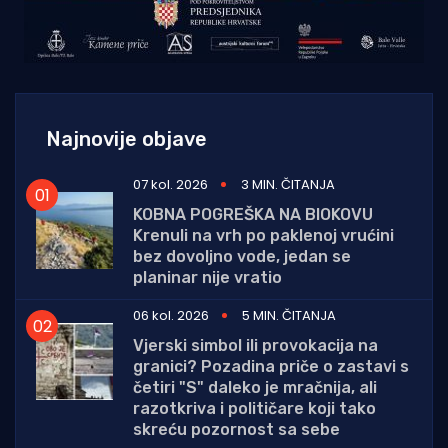
Najnovije objave
07 kol. 2026
3 MIN. ČITANJA
KOBNA POGREŠKA NA BIOKOVU
Krenuli na vrh po paklenoj vrućini
bez dovoljno vode, jedan se
planinar nije vratio
06 kol. 2026
5 MIN. ČITANJA
Vjerski simbol ili provokacija na
granici? Pozadina priče o zastavi s
četiri "S" daleko je mračnija, ali
razotkriva i političare koji tako
skreću pozornost sa sebe