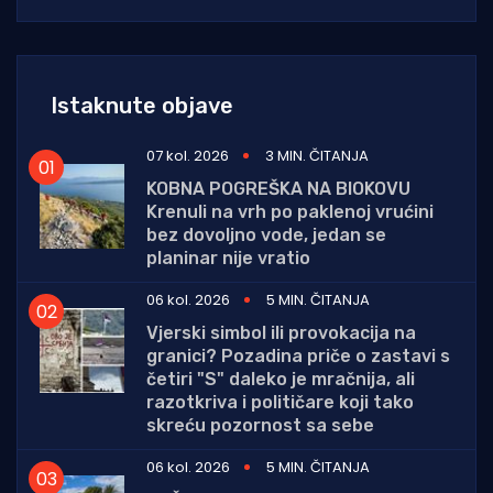
Istaknute objave
07 kol. 2026
3 MIN. ČITANJA
KOBNA POGREŠKA NA BIOKOVU
Krenuli na vrh po paklenoj vrućini
bez dovoljno vode, jedan se
planinar nije vratio
06 kol. 2026
5 MIN. ČITANJA
Vjerski simbol ili provokacija na
granici? Pozadina priče o zastavi s
četiri "S" daleko je mračnija, ali
razotkriva i političare koji tako
skreću pozornost sa sebe
06 kol. 2026
5 MIN. ČITANJA