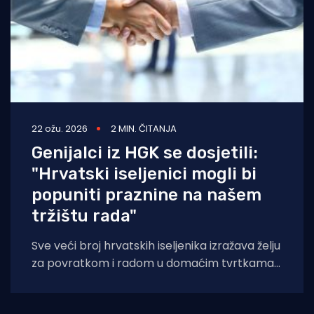
22 ožu. 2026
2 MIN. ČITANJA
Genijalci iz HGK se dosjetili:
"Hrvatski iseljenici mogli bi
popuniti praznine na našem
tržištu rada"
Sve veći broj hrvatskih iseljenika izražava želju
za povratkom i radom u domaćim tvrtkama
– iskustvo je izleta Predstavništva HGK u