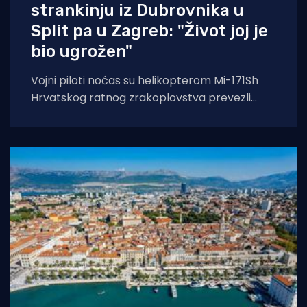
strankinju iz Dubrovnika u
Split pa u Zagreb: "Život joj je
bio ugrožen"
Vojni piloti noćas su helikopterom Mi-171Sh
Hrvatskog ratnog zrakoplovstva prevezli
životno ugroženu stranu državljanku i
medicinski tim iz Opće