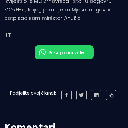
izvijestilo je MO Žrnovnica -stoji u odgovru
MORH-a, kojeg je ranije za Mjesni odgovor
potpisao sam ministar Anušić.
J.T.
Podijelite ovaj članak
Komentari