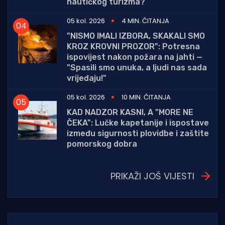
nautičkog turizma?
05 kol. 2026
4 MIN. ČITANJA
"NISMO IMALI IZBORA, SKAKALI SMO
KROZ KROVNI PROZOR": Potresna
ispovijest nakon požara na jahti —
"Spasili smo unuka, a ljudi nas sada
vrijeđaju!"
05 kol. 2026
10 MIN. ČITANJA
KAD NADZOR KASNI, A "MORE NE
ČEKA": Lučke kapetanije i ispostave
između sigurnosti plovidbe i zaštite
pomorskog dobra
PRIKAŽI JOŠ VIJESTI