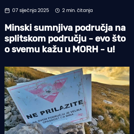
07 siječnja 2025
2 min. čitanja
Turizam i nautika
Pomorstvo
Minski sumnjiva područja na
Ribolov
splitskom području - evo što
Ekologija
o svemu kažu u MORH - u!
Tradicija i kultura