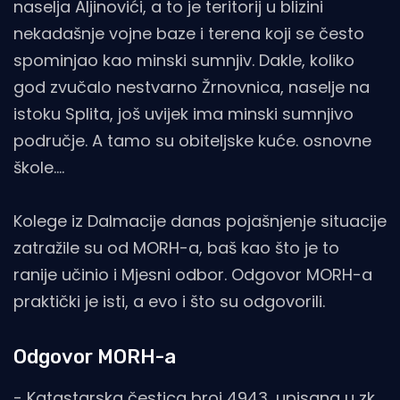
naselja Aljinovići, a to je teritorij u blizini
nekadašnje vojne baze i terena koji se često
spominjao kao minski sumnjiv. Dakle, koliko
god zvučalo nestvarno Žrnovnica, naselje na
istoku Splita, još uvijek ima minski sumnjivo
područje. A tamo su obiteljske kuće. osnovne
škole....
Kolege iz Dalmacije danas pojašnjenje situacije
zatražile su od MORH-a, baš kao što je to
ranije učinio i Mjesni odbor. Odgovor MORH-a
praktički je isti, a evo i što su odgovorili.
Odgovor MORH-a
- Katastarska čestica broj 4943, upisana u zk.