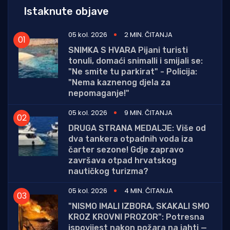
Istaknute objave
05 kol. 2026
2 MIN. ČITANJA
SNIMKA S HVARA Pijani turisti
tonuli, domaći snimalli i smijali se:
"Ne smite tu parkirat" - Policija:
"Nema kaznenog djela za
nepomaganje!"
05 kol. 2026
9 MIN. ČITANJA
DRUGA STRANA MEDALJE: Više od
dva tankera otpadnih voda iza
čarter sezone! Gdje zapravo
završava otpad hrvatskog
nautičkog turizma?
05 kol. 2026
4 MIN. ČITANJA
"NISMO IMALI IZBORA, SKAKALI SMO
KROZ KROVNI PROZOR": Potresna
ispovijest nakon požara na jahti —