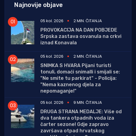
Najnovije objave
05 kol. 2026
2 MIN. ČITANJA
PROVOKACIJA NA DAN POBJEDE
Srpska zastava osvanula na crkvi
iznad Konavala
05 kol. 2026
2 MIN. ČITANJA
SNIMKA S HVARA Pijani turisti
tonuli, domaći snimalli i smijali se:
"Ne smite tu parkirat" - Policija:
"Nema kaznenog djela za
nepomaganje!"
05 kol. 2026
9 MIN. ČITANJA
DRUGA STRANA MEDALJE: Više od
dva tankera otpadnih voda iza
čarter sezone! Gdje zapravo
završava otpad hrvatskog