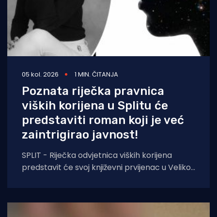
05 kol. 2026
1 MIN. ČITANJA
Poznata riječka pravnica
viških korijena u Splitu će
predstaviti roman koji je već
zaintrigirao javnost!
SPLIT - Riječka odvjetnica viških korijena
predstavit će svoj književni prvijenac u Velikoj
dvorani Gradske knjižnice Marka Marulića u
Splitu, u