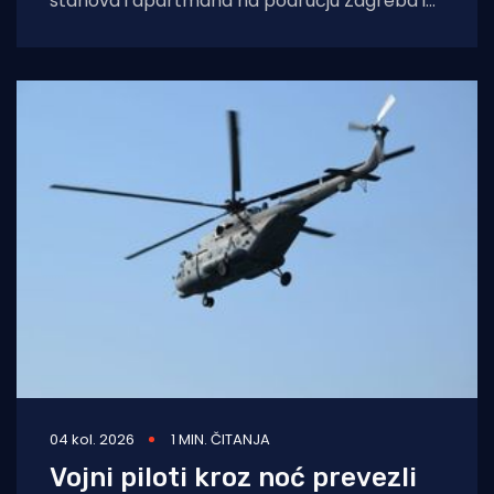
stanova i apartmana na području Zagreba i
Splita i počinio znatnu materijalnu
04 kol. 2026
1 MIN. ČITANJA
Vojni piloti kroz noć prevezli