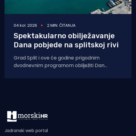
04 kol. 2026
2 MIN. ČITANJA
Spektakularno obilježavanje
Dana pobjede na splitskoj rivi
Grad Split i ove će godine prigodnim
dvodnevnim programom obilježiti Dan
pobjede i domovinske zahvalnosti, Dan
hrvatskih branitelja te 31.
Jadranski web portal