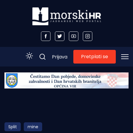
Pretplati se
Prijava
Početna
Morski plus
Morski TV
Obala
Split
mine
Otoci