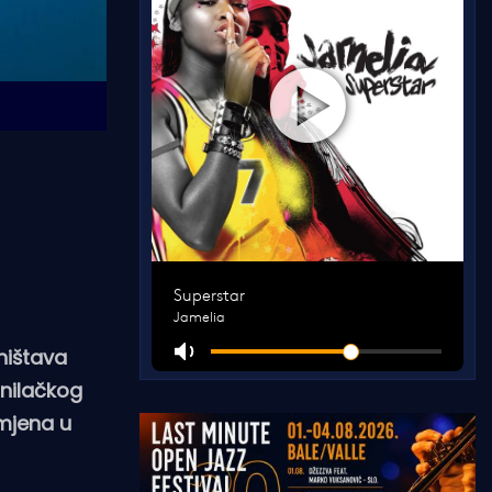
ništava
nilačkog
omjena u