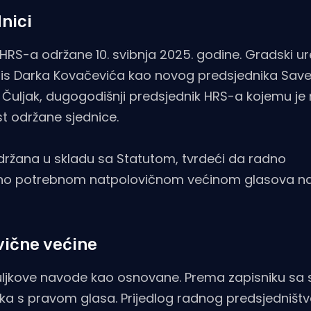
nici
HRS-a održane 10. svibnja 2025. godine. Gradski u
pis Darka Kovačevića kao novog predsjednika Save
lo Čuljak, dugogodišnji predsjednik HRS-a kojemu j
t održane sjednice.
održana u skladu sa Statutom, tvrdeći da radno
abrano potrebnom natpolovičnom većinom glasova n
vične većine
Čuljkove navode kao osnovane. Prema zapisniku sa s
ka s pravom glasa. Prijedlog radnog predsjedništ