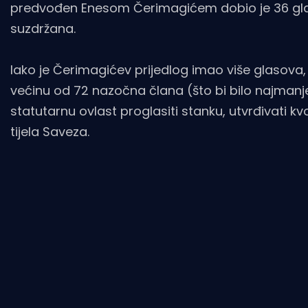
predvođen Enesom Čerimagićem dobio je 36 glaso
suzdržana.
Iako je Čerimagićev prijedlog imao više glasova, 
većinu od 72 nazočna člana (što bi bilo najmanj
statutarnu ovlast proglasiti stanku, utvrđivati k
tijela Saveza.