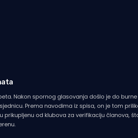
nata
napeta. Nakon spornog glasovanja došlo je do burne
 sjednicu. Prema navodima iz spisa, on je tom pril
prikupljenu od klubova za verifikaciju članova, što
erenu.