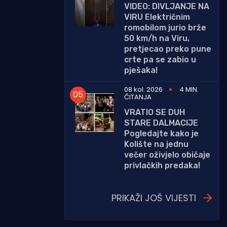
VIDEO: DIVLJANJE NA
VIRU Električnim
romobilom jurio brže
50 km/h na Viru,
pretjecao preko pune
crte pa se zabio u
pješaka!
08 kol. 2026
4 MIN.
ČITANJA
VRATIO SE DUH
STARE DALMACIJE
Pogledajte kako je
Kolište na jednu
večer oživjelo običaje
privlačkih predaka!
PRIKAŽI JOŠ VIJESTI