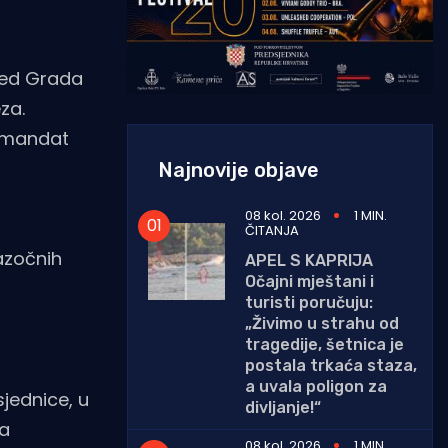
red Grada
za.
e mandat
Najnovije objave
08 kol. 2026
1 MIN.
ČITANJA
azočnih
APEL S KAPRIJA
Očajni mještani i
turisti poručuju:
„Živimo u strahu od
tragedije, šetnica je
postala trkaća staza,
a uvala poligon za
jednice, u
divljanje!“
va
08 kol. 2026
1 MIN.