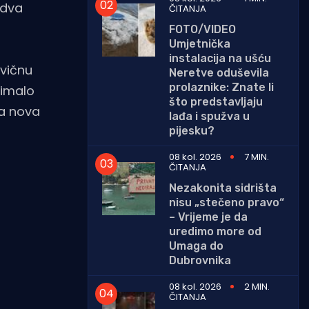
 dva
ČITANJA
FOTO/VIDEO
Umjetnička
instalacija na ušću
ovičnu
Neretve oduševila
prolaznike: Znate li
 imalo
što predstavljaju
za nova
lađa i spužva u
pijesku?
08 kol. 2026
7 MIN.
ČITANJA
Nezakonita sidrišta
nisu „stečeno pravo“
– Vrijeme je da
uredimo more od
Umaga do
Dubrovnika
08 kol. 2026
2 MIN.
ČITANJA