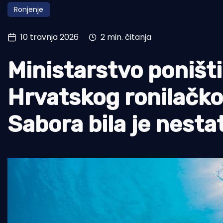
Ronjenje
Pomorstvo
Ribolov
10 travnja 2026
2 min. čitanja
Ekologija
Ministarstvo poništ
Tradicija i kultura
Hrvatskog ronilačko
Sabora bila je nesta