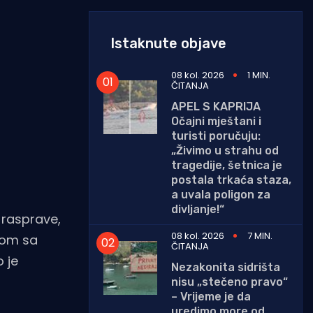
Istaknute objave
08 kol. 2026
1 MIN.
ČITANJA
APEL S KAPRIJA
Očajni mještani i
turisti poručuju:
„Živimo u strahu od
tragedije, šetnica je
postala trkaća staza,
a uvala poligon za
divljanje!“
 rasprave,
08 kol. 2026
7 MIN.
ikom sa
ČITANJA
 je
Nezakonita sidrišta
nisu „stečeno pravo“
– Vrijeme je da
uredimo more od