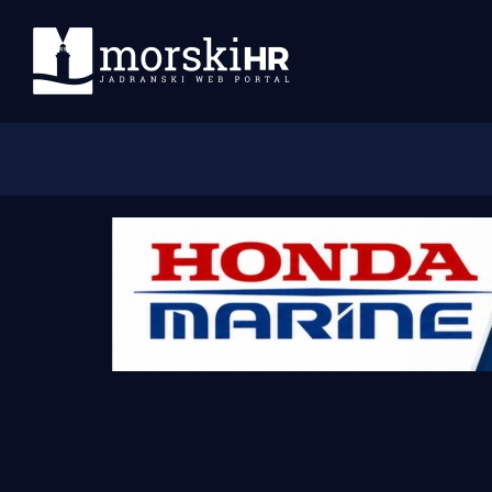
Početna
Morski plus
Morski TV
Obala
Otoci
Turizam i nautika