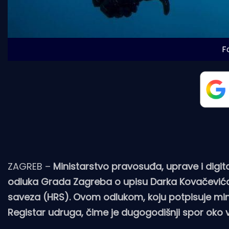
F
ZAGREB –
Ministarstvo pravosuđa, uprave i digita
odluka Grada Zagreba o upisu Darka Kovačevića
saveza (HRS). Ovom odlukom, koju potpisuje mini
Registar udruga, čime je dugogodišnji spor oko 