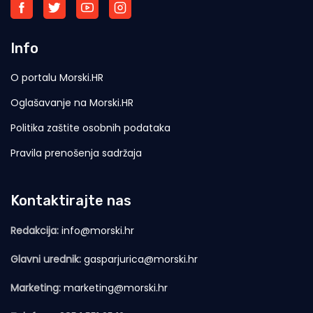
Info
O portalu Morski.HR
Oglašavanje na Morski.HR
Politika zaštite osobnih podataka
Pravila prenošenja sadržaja
Kontaktirajte nas
Redakcija:
info@morski.hr
Glavni urednik:
gasparjurica@morski.hr
Marketing:
marketing@morski.hr