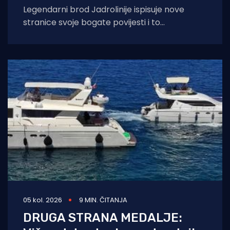
Legendarni brod Jadrolinije ispisuje nove
stranice svoje bogate povijesti i to
sudjelovanjem u Maratonu lađa! Premuda se
trenutačno nalazi u
05 kol. 2026
9 MIN. ČITANJA
DRUGA STRANA MEDALJE: