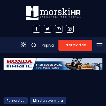
Pretplati se
Prijava
Početna
Morski plus
Morski TV
Obala
Pomorstvo
Ministarstvo mora
Otoci