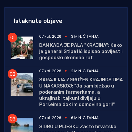
Istaknute objave
07 kol. 2026
3 MIN. ČITANJA
DAN KADA JE PALA "KRAJINA": Kako
je general Stipetić ispisao povijest i
gospodski okončao rat
07 kol. 2026
2 MIN. ČITANJA
SARAJLIJA ZGROŽEN KRAJNOSTIMA
U MAKARSKOJ: "Ja sam bježao u
poderanim farmerkama, a
ukrajinski tajkuni divljaju u
Poršeima dok im domovina gori!"
07 kol. 2026
6 MIN. ČITANJA
SIDRO U PIJESKU Zašto hrvatsko