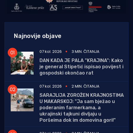
Najnovije objave
07 kol. 2026
3 MIN. ČITANJA
DAN KADA JE PALA "KRAJINA": Kako
je general Stipetić ispisao povijest i
gospodski okončao rat
07 kol. 2026
2 MIN. ČITANJA
SARAJLIJA ZGROŽEN KRAJNOSTIMA
U MAKARSKOJ: "Ja sam bježao u
poderanim farmerkama, a
ukrajinski tajkuni divljaju u
Poršeima dok im domovina gori!"