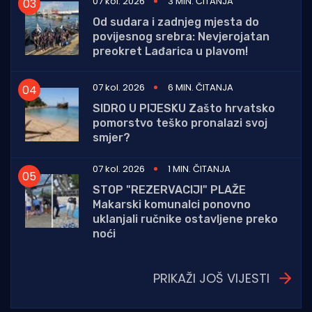
07 kol. 2026
3 MIN. ČITANJA
Od sudara i zadnjeg mjesta do
povijesnog srebra: Nevjerojatan
preokret Lađarica u plavom!
07 kol. 2026
6 MIN. ČITANJA
SIDRO U PIJESKU Zašto hrvatsko
pomorstvo teško pronalazi svoj
smjer?
07 kol. 2026
1 MIN. ČITANJA
STOP "REZERVACIJI" PLAŽE
Makarski komunalci ponovno
uklanjali ručnike ostavljene preko
noći
PRIKAŽI JOŠ VIJESTI