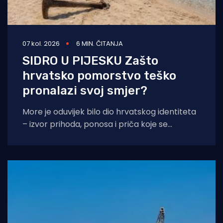
07 kol. 2026
6 MIN. ČITANJA
SIDRO U PIJESKU Zašto
hrvatsko pomorstvo teško
pronalazi svoj smjer?
More je oduvijek bilo dio hrvatskog identiteta
– izvor prihoda, ponosa i priča koje se
prenose s koljena na koljeno. No