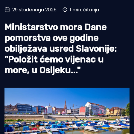
29 studenoga 2025
1 min. čitanja
Turizam i nautika
Pomorstvo
Ministarstvo mora Dane
Ribolov
pomorstva ove godine
obilježava usred Slavonije:
Ekologija
"Položit ćemo vijenac u
Tradicija i kultura
more, u Osijeku..."