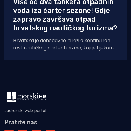
Više od dva tankera otpadnih
voda iza čarter sezone! Gdje
zapravo završava otpad
hrvatskog nautičkog turizma?
Hrvatska je donedavno bilježila kontinuiran
rast nautičkog čarter turizma, koji je tijekom
2025. godine (siječanj–studeni) prema
podacima Ministarstva pomorstva,
Jadranski web portal
Pratite nas