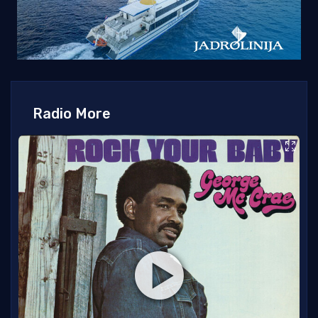
Radio More