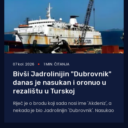
07 kol. 2026
1 MIN. ČITANJA
Bivši Jadrolinijin "Dubrovnik"
danas je nasukan i oronuo u
rezalištu u Turskoj
Riječ je o brodu koji sada nosi ime 'Akdeniz', a
nekada je bio Jadrolinijin 'Dubrovnik'. Nasukao