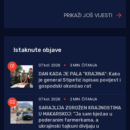
PRIKAŽI JOŠ VIJESTI
Istaknute objave
07 kol. 2026
3 MIN. ČITANJA
DAN KADA JE PALA "KRAJINA": Kako
je general Stipetić ispisao povijest i
gospodski okončao rat
07 kol. 2026
2 MIN. ČITANJA
SARAJLIJA ZGROŽEN KRAJNOSTIMA
U MAKARSKOJ: "Ja sam bježao u
poderanim farmerkama, a
ukrajinski tajkuni divljaju u