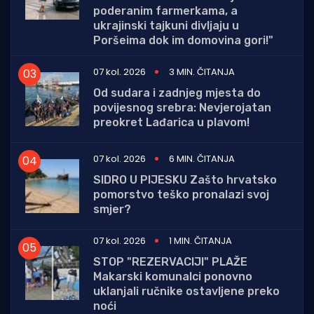
poderanim farmerkama, a
ukrajinski tajkuni divljaju u
Poršeima dok im domovina gori!"
07 kol. 2026
3 MIN. ČITANJA
Od sudara i zadnjeg mjesta do
povijesnog srebra: Nevjerojatan
preokret Lađarica u plavom!
07 kol. 2026
6 MIN. ČITANJA
SIDRO U PIJESKU Zašto hrvatsko
pomorstvo teško pronalazi svoj
smjer?
07 kol. 2026
1 MIN. ČITANJA
STOP "REZERVACIJI" PLAŽE
Makarski komunalci ponovno
uklanjali ručnike ostavljene preko
noći