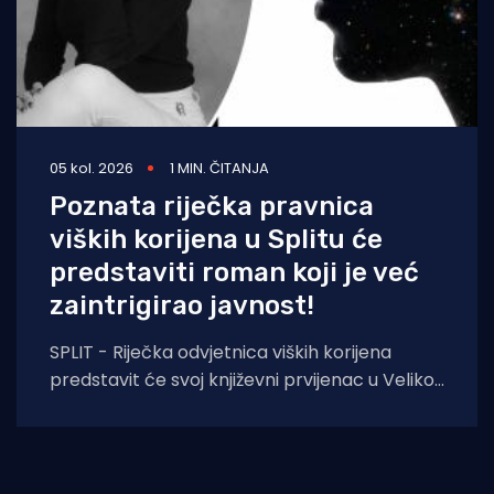
05 kol. 2026
1 MIN. ČITANJA
Poznata riječka pravnica
viških korijena u Splitu će
predstaviti roman koji je već
zaintrigirao javnost!
SPLIT - Riječka odvjetnica viških korijena
predstavit će svoj književni prvijenac u Velikoj
dvorani Gradske knjižnice Marka Marulića u
Splitu, u