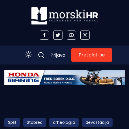
Pretplati se
Prijava
Početna
Morski plus
Morski TV
Obala
Split
Stobreč
arheologija
devastacija
Otoci