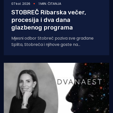
07 kol. 2026
1 MIN. ČITANJA
STOBREČ Ribarska večer,
procesija i dva dana
glazbenog programa
Mjesni odbor Stobreč poziva sve građane
Splita, Stobreča i njihove goste na
tradicionalnu proslavu Ribarske večeri i
blagdana sv. Lovre,