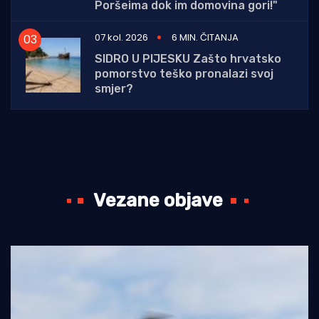
Poršeima dok im domovina gori!"
07 kol. 2026
6 MIN. ČITANJA
SIDRO U PIJESKU Zašto hrvatsko
pomorstvo teško pronalazi svoj
smjer?
Vezane objave