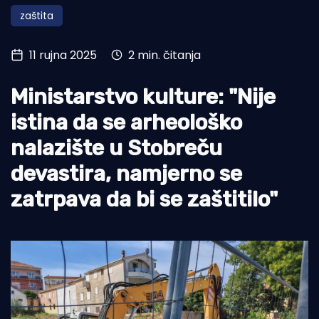
zaštita
Turizam i nautika
Pomorstvo
11 rujna 2025
2 min. čitanja
Ribolov
Ministarstvo kulture: "Nije
Ekologija
istina da se arheološko
Tradicija i kultura
nalazište u Stobreču
devastira, namjerno se
zatrpava da bi se zaštitilo"