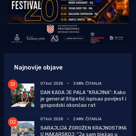
Najnovije objave
07 kol. 2026
3 MIN. ČITANJA
DAN KADA JE PALA "KRAJINA": Kako
je general Stipetić ispisao povijest i
gospodski okončao rat
07 kol. 2026
2 MIN. ČITANJA
SARAJLIJA ZGROŽEN KRAJNOSTIMA
U MAKARSKOJ: "Ja sam bježao u