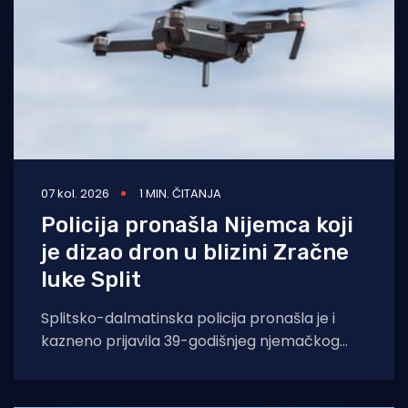
07 kol. 2026
1 MIN. ČITANJA
Policija pronašla Nijemca koji
je dizao dron u blizini Zračne
luke Split
Splitsko-dalmatinska policija pronašla je i
kazneno prijavila 39-godišnjeg njemačkog
državljanina osumnjičenog za nedopušteno
upravljanje dronom u zabranjenim zonama