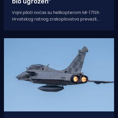
bio ugrožen"
Vojni piloti noćas su helikopterom Mi-171Sh
Hrvatskog ratnog zrakoplovstva prevezli
životno ugroženu stranu državljanku i
medicinski tim iz Opće