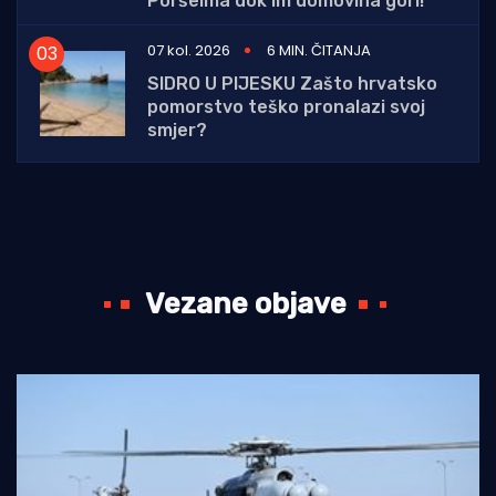
Poršeima dok im domovina gori!"
07 kol. 2026
6 MIN. ČITANJA
SIDRO U PIJESKU Zašto hrvatsko
pomorstvo teško pronalazi svoj
smjer?
Vezane objave