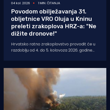
04 kol. 2026
1 MIN. ČITANJA
Povodom obilježavanja 31.
obljetnice VRO Oluja u Kninu
preleti zrakoplova HRZ-a: "Ne
dižite dronove!"
Hrvatsko ratno zrakoplovstvo provodit će u
razdoblju od 4. do 5. kolovoza 2026. godine
planirane letačke aktivnosti povodom
pripreme i