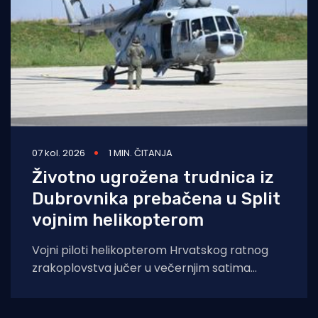
07 kol. 2026
1 MIN. ČITANJA
Životno ugrožena trudnica iz
Dubrovnika prebačena u Split
vojnim helikopterom
Vojni piloti helikopterom Hrvatskog ratnog
zrakoplovstva jučer u večernjim satima
prevezli su životno ugroženu trudnicu iz Opće
bolnice Dubrovnik u