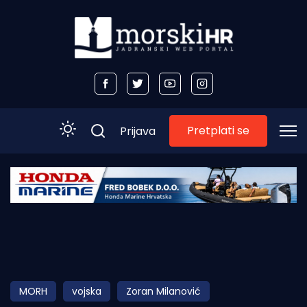
Pretplati se
Prijava
Početna
Morski plus
Morski TV
Obala
MORH
vojska
Zoran Milanović
Otoci