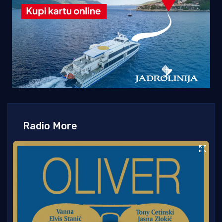
Radio More