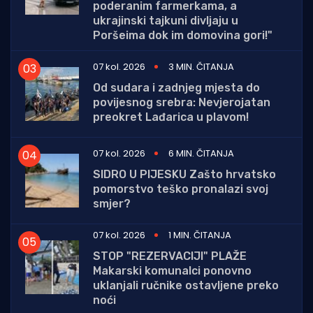
poderanim farmerkama, a
ukrajinski tajkuni divljaju u
Poršeima dok im domovina gori!"
07 kol. 2026
3 MIN. ČITANJA
Od sudara i zadnjeg mjesta do
povijesnog srebra: Nevjerojatan
preokret Lađarica u plavom!
07 kol. 2026
6 MIN. ČITANJA
SIDRO U PIJESKU Zašto hrvatsko
pomorstvo teško pronalazi svoj
smjer?
07 kol. 2026
1 MIN. ČITANJA
STOP "REZERVACIJI" PLAŽE
Makarski komunalci ponovno
uklanjali ručnike ostavljene preko
noći