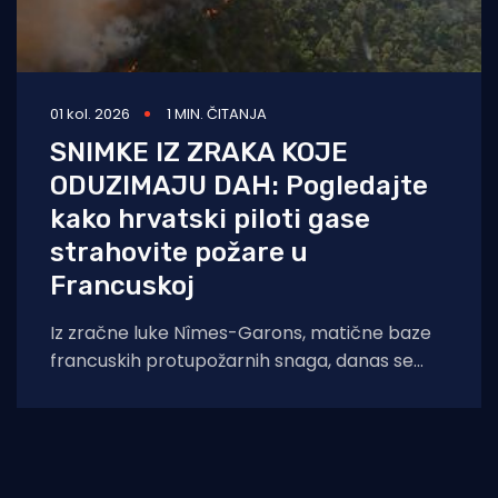
01 kol. 2026
1 MIN. ČITANJA
SNIMKE IZ ZRAKA KOJE
ODUZIMAJU DAH: Pogledajte
kako hrvatski piloti gase
strahovite požare u
Francuskoj
Iz zračne luke Nîmes-Garons, matične baze
francuskih protupožarnih snaga, danas se
javio kapetan hrvatske posade Canadaira
bojnik Igor Mindoljević: