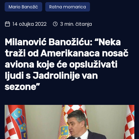
Mario Banožić
Ratna mornarica
Turizam i nautika
Pomorstvo
14 ožujka 2022
3 min. čitanja
Ribolov
Milanović Banožiću: “Neka
Ekologija
traži od Amerikanaca nosač
Tradicija i kultura
aviona koje će opsluživati
ljudi s Jadrolinije van
sezone”