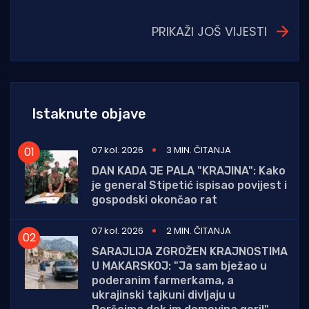
PRIKAŽI JOŠ VIJESTI
Istaknute objave
07 kol. 2026
3 MIN. ČITANJA
DAN KADA JE PALA "KRAJINA": Kako
je general Stipetić ispisao povijest i
gospodski okončao rat
07 kol. 2026
2 MIN. ČITANJA
SARAJLIJA ZGROŽEN KRAJNOSTIMA
U MAKARSKOJ: "Ja sam bježao u
poderanim farmerkama, a
ukrajinski tajkuni divljaju u