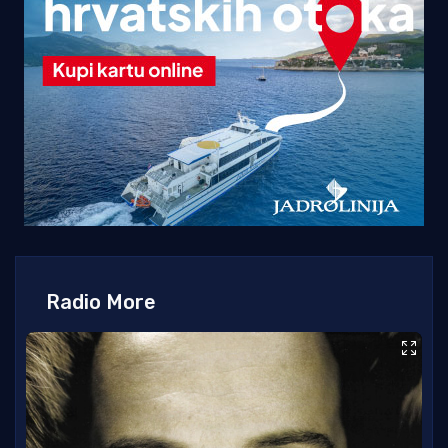
Radio More