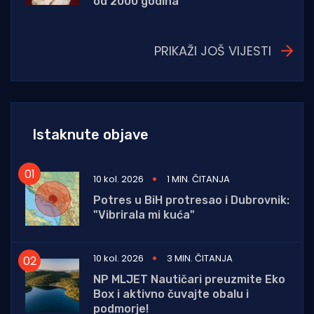
od 2000 godina
PRIKAŽI JOŠ VIJESTI
Istaknute objave
10 kol. 2026
1 MIN. ČITANJA
Potres u BiH protresao i Dubrovnik:
"Vibrirala mi kuća"
10 kol. 2026
3 MIN. ČITANJA
NP MLJET Nautičari preuzmite Eko
Box i aktivno čuvajte obalu i
podmorje!