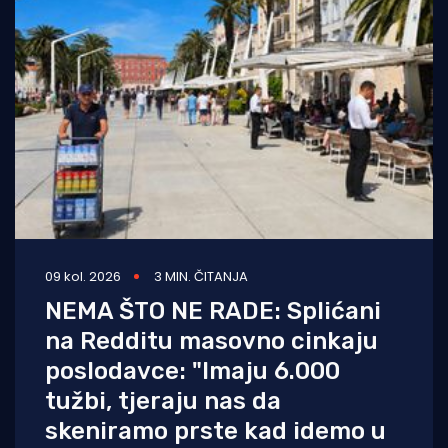
09 kol. 2026
3 MIN. ČITANJA
NEMA ŠTO NE RADE: Splićani
na Redditu masovno cinkaju
poslodavce: "Imaju 6.000
tužbi, tjeraju nas da
skeniramo prste kad idemo u