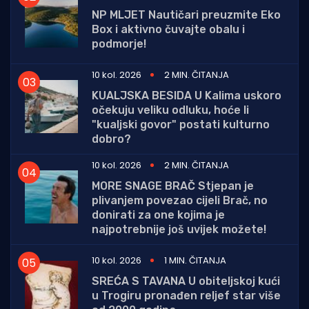
NP MLJET Nautičari preuzmite Eko
Box i aktivno čuvajte obalu i
podmorje!
10 kol. 2026
2 MIN. ČITANJA
KUALJSKA BESIDA U Kalima uskoro
očekuju veliku odluku, hoće li
"kualjski govor" postati kulturno
dobro?
10 kol. 2026
2 MIN. ČITANJA
MORE SNAGE BRAČ Stjepan je
plivanjem povezao cijeli Brač, no
donirati za one kojima je
najpotrebnije još uvijek možete!
10 kol. 2026
1 MIN. ČITANJA
SREĆA S TAVANA U obiteljskoj kući
u Trogiru pronađen reljef star više