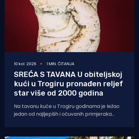
10 kol. 2026
1 MIN. ČITANJA
SREĆA S TAVANA U obiteljskoj
kući u Trogiru pronađen reljef
star više od 2000 godina
Na tavanu kuće u Trogiru godinama je ležao
jedan od najljepših i očuvanih primjeraka
starogrčke umjetnosti, star više od 2000