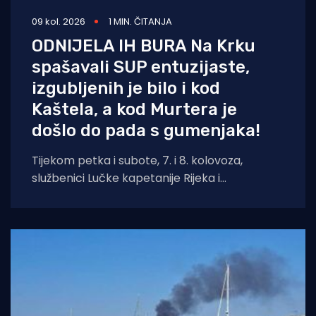
09 kol. 2026
1 MIN. ČITANJA
ODNIJELA IH BURA Na Krku
spašavali SUP entuzijaste,
izgubljenih je bilo i kod
Kaštela, a kod Murtera je
došlo do pada s gumenjaka!
Tijekom petka i subote, 7. i 8. kolovoza,
službenici Lučke kapetanije Rijeka i
pripadajućih ispostava spasili su ukupno četiri
osobe.