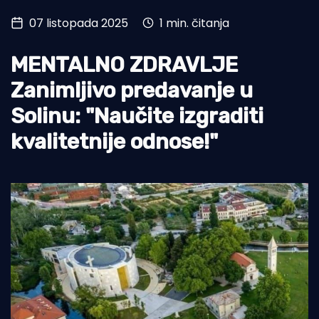
07 listopada 2025
1 min. čitanja
Turizam i nautika
Pomorstvo
MENTALNO ZDRAVLJE
Ribolov
Zanimljivo predavanje u
Solinu: "Naučite izgraditi
Ekologija
kvalitetnije odnose!"
Tradicija i kultura