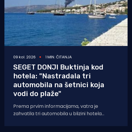
09 kol. 2026
1 MIN. ČITANJA
SEGET DONJI Buktinja kod
hotela: "Nastradala tri
automobila na šetnici koja
vodi do plaže"
Prema prvim informacijama, vatra je
zahvatila tri automobila u blizini hotela
Medena, dok su okolni borovi nagorjeli. U
cijeloj je