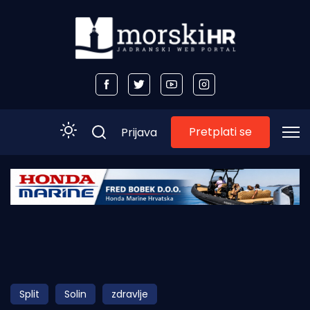
Pretplati se
Prijava
Početna
Morski plus
Morski TV
Obala
Split
Solin
zdravlje
Otoci