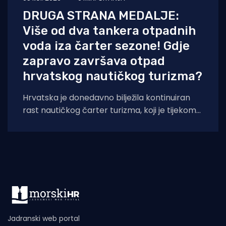
DRUGA STRANA MEDALJE:
Više od dva tankera otpadnih
voda iza čarter sezone! Gdje
zapravo završava otpad
hrvatskog nautičkog turizma?
Hrvatska je donedavno bilježila kontinuiran
rast nautičkog čarter turizma, koji je tijekom
2025. godine (siječanj–studeni) prema
podacima Ministarstva pomorstva,
Jadranski web portal