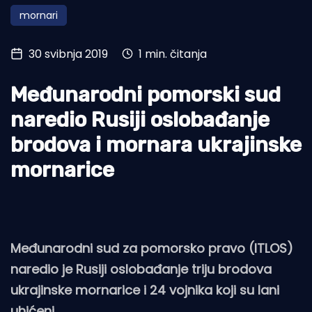
mornari
Turizam i nautika
Pomorstvo
30 svibnja 2019
1 min. čitanja
Ribolov
Međunarodni pomorski sud
Ekologija
naredio Rusiji oslobađanje
Tradicija i kultura
brodova i mornara ukrajinske
mornarice
Međunarodni sud za pomorsko pravo (ITLOS)
naredio je Rusiji oslobađanje triju brodova
ukrajinske mornarice i 24 vojnika koji su lani
uhićeni.