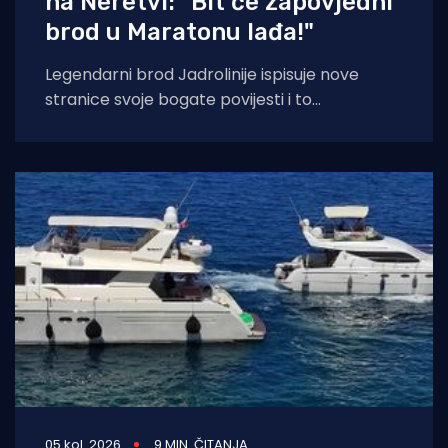
na Neretvi: "Bit će zapovjedni
brod u Maratonu lađa!"
Legendarni brod Jadrolinije ispisuje nove
stranice svoje bogate povijesti i to
sudjelovanjem u Maratonu lađa! Premuda se
trenutačno nalazi u
05 kol. 2026
9 MIN. ČITANJA