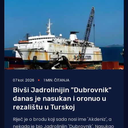
07 kol. 2026
1 MIN. ČITANJA
Bivši Jadrolinijin "Dubrovnik"
danas je nasukan i oronuo u
rezalištu u Turskoj
Riječ je o brodu koji sada nosi ime 'Akdeniz', a
nekada je bio Jadrolinijin 'Dubrovnik'. Nasukao