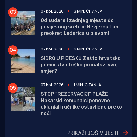
07 kol. 2026
3 MIN. ČITANJA
Od sudara i zadnjeg mjesta do
povijesnog srebra: Nevjerojatan
preokret Lađarica u plavom!
07 kol. 2026
6 MIN. ČITANJA
SIDRO U PIJESKU Zašto hrvatsko
pomorstvo teško pronalazi svoj
smjer?
07 kol. 2026
1 MIN. ČITANJA
STOP "REZERVACIJI" PLAŽE
Makarski komunalci ponovno
uklanjali ručnike ostavljene preko
noći
PRIKAŽI JOŠ VIJESTI