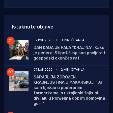
Istaknute objave
07 kol. 2026
3 MIN. ČITANJA
DAN KADA JE PALA "KRAJINA": Kako
je general Stipetić ispisao povijest i
gospodski okončao rat
07 kol. 2026
2 MIN. ČITANJA
SARAJLIJA ZGROŽEN
KRAJNJOSTIMA U MAKARSKOJ: "Ja
sam bježao u poderanim
farmerkama, a ukrajinski tajkuni
divljaju u Poršeima dok im domovina
gori!"