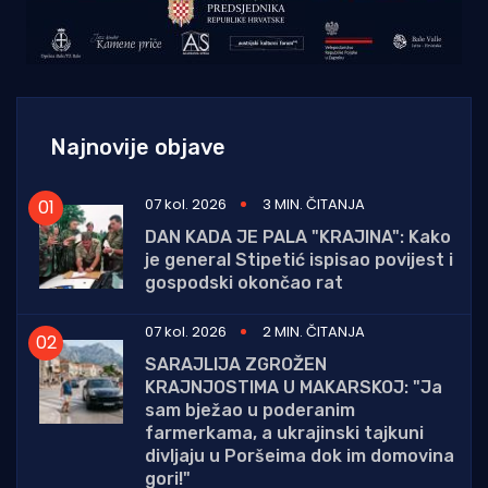
Najnovije objave
07 kol. 2026
3 MIN. ČITANJA
DAN KADA JE PALA "KRAJINA": Kako
je general Stipetić ispisao povijest i
gospodski okončao rat
07 kol. 2026
2 MIN. ČITANJA
SARAJLIJA ZGROŽEN
KRAJNJOSTIMA U MAKARSKOJ: "Ja
sam bježao u poderanim
farmerkama, a ukrajinski tajkuni
divljaju u Poršeima dok im domovina
gori!"