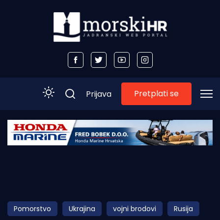
Pretplati se
Prijava
Početna
Morski plus
Morski TV
Obala
Pomorstvo
Ukrajina
vojni brodovi
Rusija
Otoci