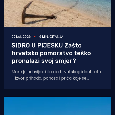
07 kol. 2026
6 MIN. ČITANJA
SIDRO U PIJESKU Zašto
hrvatsko pomorstvo teško
pronalazi svoj smjer?
More je oduvijek bilo dio hrvatskog identiteta
– izvor prihoda, ponosa i priča koje se
prenose s koljena na koljeno. No