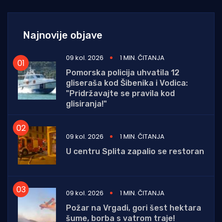
Najnovije objave
09 kol. 2026
1 MIN. ČITANJA
Pomorska policija uhvatila 12
gliseraša kod Šibenika i Vodica:
"Pridržavajte se pravila kod
glisiranja!"
09 kol. 2026
1 MIN. ČITANJA
U centru Splita zapalio se restoran
09 kol. 2026
1 MIN. ČITANJA
Požar na Vrgadi, gori šest hektara
šume, borba s vatrom traje!