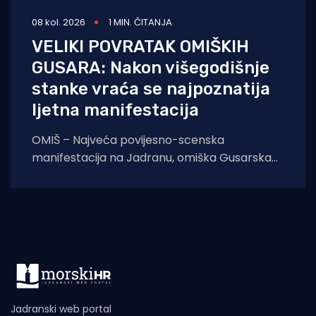
08 kol. 2026
1 MIN. ČITANJA
VELIKI POVRATAK OMIŠKIH
GUSARA: Nakon višegodišnje
stanke vraća se najpoznatija
ljetna manifestacija
OMIŠ – Najveća povijesno-scenska
manifestacija na Jadranu, omiška Gusarska
bitka, službeno se vraća na velika vrata.
Nakon višegodišnje stanke koja
Jadranski web portal