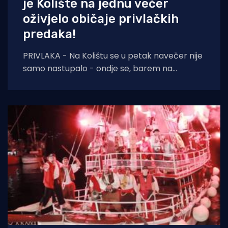
je Kolište na jednu večer
oživjelo običaje privlačkih
predaka!
PRIVLAKA - Na Kolištu se u petak navečer nije
samo nastupalo - ondje se, barem na
nekoliko sati, ponovno živjelo onako kako