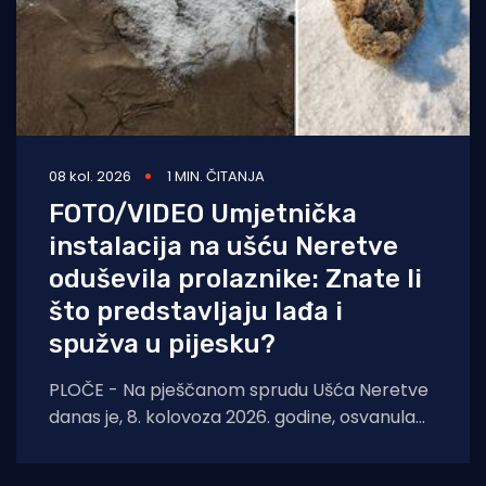
08 kol. 2026
1 MIN. ČITANJA
FOTO/VIDEO Umjetnička
instalacija na ušću Neretve
oduševila prolaznike: Znate li
što predstavljaju lađa i
spužva u pijesku?
PLOČE - Na pješčanom sprudu Ušća Neretve
danas je, 8. kolovoza 2026. godine, osvanula
nova instalacija suvremene i konceptualne
umjetnosti autora