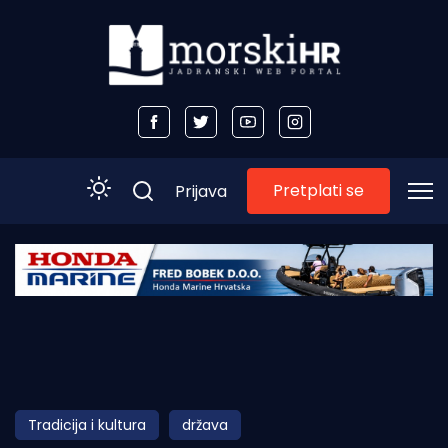
Pretplati se
Prijava
Početna
Morski plus
Morski TV
Obala
Tradicija i kultura
država
Otoci