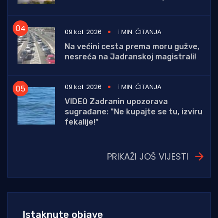
09 kol. 2026
1 MIN. ČITANJA
Na većini cesta prema moru gužve,
nesreća na Jadranskoj magistrali!
09 kol. 2026
1 MIN. ČITANJA
VIDEO Zadranin upozorava
sugrađane: "Ne kupajte se tu, izviru
fekalije!"
PRIKAŽI JOŠ VIJESTI
Istaknute objave