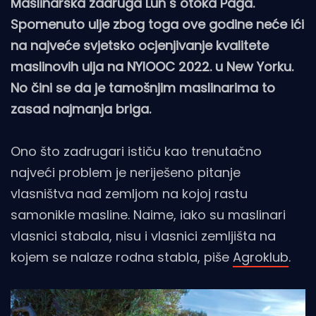
Maslinarska zadruga Lun s otoka Paga.
Spomenuto ulje zbog toga ove godine neće ići
na najveće svjetsko ocjenjivanje kvalitete
maslinovih ulja na NYIOOC 2022. u New Yorku.
No čini se da je tamošnjim maslinarima to
zasad najmanja briga.
Ono što zadrugari ističu kao trenutačno
najveći problem je neriješeno pitanje
vlasništva nad zemljom na kojoj rastu
samonikle masline. Naime, iako su maslinari
vlasnici stabala, nisu i vlasnici zemljišta na
kojem se nalaze rodna stabla, piše
Agroklub
.