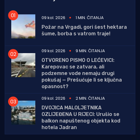
09 kol. 2026
1 MIN. ČITANJA
Požar na Vrgadi, gori šest hektara
šume, borba s vatrom traje!
09 kol. 2026
9 MIN. ČITANJA
OTVORENO PISMO O LEĆEVICI:
Karepovac se zatvara, ali
podzemne vode nemaju drugi
pokušaj — Prešućuje li se ključna
opasnost?
09 kol. 2026
2 MIN. ČITANJA
DVOJICA MALOLJETNIKA
OZLIJEĐENA U RIJECI: Urušio se
balkon napuštenog objekta kod
hotela Jadran