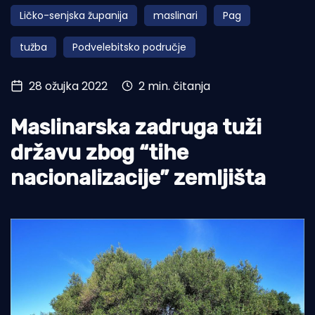
Ličko-senjska županija
maslinari
Pag
Turizam i nautika
tužba
Podvelebitsko područje
Pomorstvo
Ribolov
28 ožujka 2022
2 min. čitanja
Ekologija
Maslinarska zadruga tuži
Tradicija i kultura
državu zbog “tihe
nacionalizacije” zemljišta