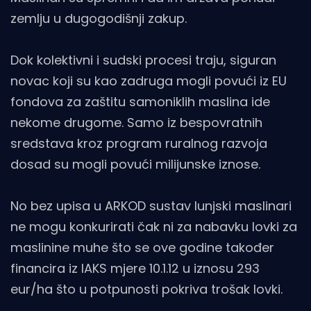
zemlju u dugogodišnji zakup.
Dok kolektivni i sudski procesi traju, siguran
novac koji su kao zadruga mogli povući iz EU
fondova za zaštitu samoniklih maslina ide
nekome drugome. Samo iz bespovratnih
sredstava kroz program ruralnog razvoja
dosad su mogli povući milijunske iznose.
No bez upisa u ARKOD sustav lunjski maslinari
ne mogu konkurirati čak ni za nabavku lovki za
maslinine muhe što se ove godine također
financira iz IAKS mjere 10.1.12 u iznosu 293
eur/ha što u potpunosti pokriva trošak lovki.