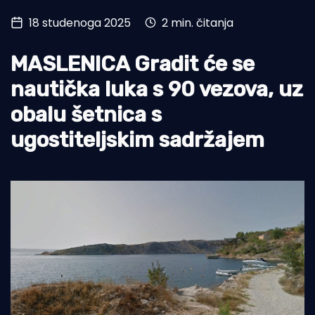
18 studenoga 2025
2 min. čitanja
Turizam i nautika
Pomorstvo
MASLENICA Gradit će se
Ribolov
nautička luka s 90 vezova, uz
obalu šetnica s
Ekologija
ugostiteljskim sadržajem
Tradicija i kultura