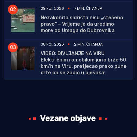
08 kol. 2026
7 MIN. ČITANJA
Nezakonita sidrišta nisu „stečeno
pravo“ – Vrijeme je da uredimo
more od Umaga do Dubrovnika
08 kol. 2026
2 MIN. ČITANJA
VIDEO: DIVLJANJE NA VIRU
Električnim romobilom jurio brže 50
km/h na Viru, pretjecao preko pune
crte pa se zabio u pješaka!
Vezane objave