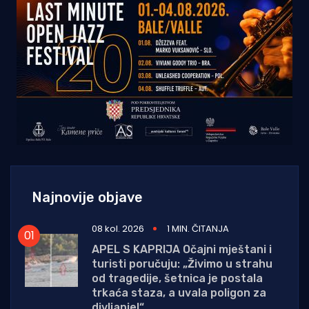
Najnovije objave
08 kol. 2026
1 MIN. ČITANJA
APEL S KAPRIJA Očajni mještani i
turisti poručuju: „Živimo u strahu
od tragedije, šetnica je postala
trkaća staza, a uvala poligon za
divljanje!“