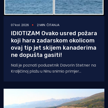
07 kol. 2026
2 MIN. ČITANJA
IDIOTIZAM Ovako usred požara
koji hara zadarskom okolicom
ovaj tip jet skijem kanaderima
ne dopušta gasiti!
Naš je poznati poduzetnik Davorin Stetner na
Kraljičinoj plažu u Ninu snimio primjer
eklatantnog idiotizma, ekstremne gluposti,
neobranjive drskosti i