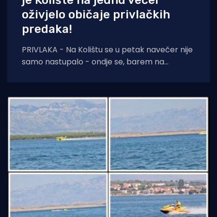
je Kolište na jednu večer
oživjelo običaje privlačkih
predaka!
PRIVLAKA - Na Kolištu se u petak navečer nije
samo nastupalo - ondje se, barem na
nekoliko sati, ponovno živjelo onako kako