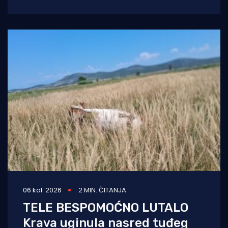
otvorenim pismom u kojem iznosi niz kritika
na
06 kol. 2026
2 MIN. ČITANJA
TELE BESPOMOĆNO LUTALO
Krava uginula nasred tuđeg