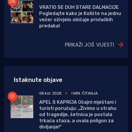
VRATIO SE DUH STARE DALMACIJE
Pogledajte kako je Kolište na jednu
večer oživjelo običaje privlačkih
predaka!
PRIKAŽI JOŠ VIJESTI
Istaknute objave
08 kol. 2026
1 MIN. ČITANJA
APEL S KAPRIJA Očajni mještani i
turisti poručuju: „Živimo u strahu
od tragedije, šetnica je postala
trkaća staza, a uvala poligon za
divljanje!“