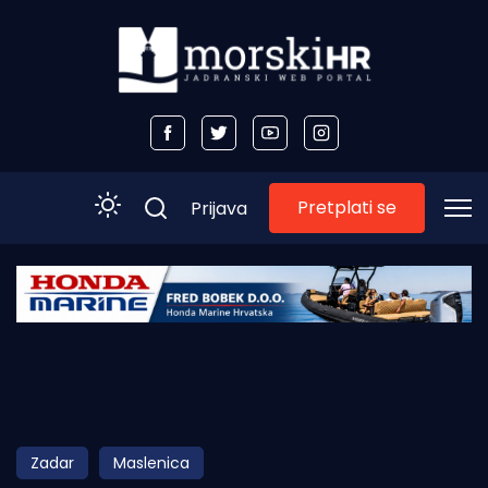
Pretplati se
Prijava
Početna
Morski plus
Morski TV
Obala
Zadar
Maslenica
Otoci