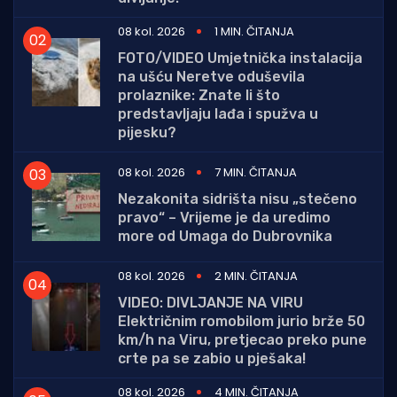
08 kol. 2026
1 MIN. ČITANJA
FOTO/VIDEO Umjetnička instalacija
na ušću Neretve oduševila
prolaznike: Znate li što
predstavljaju lađa i spužva u
pijesku?
08 kol. 2026
7 MIN. ČITANJA
Nezakonita sidrišta nisu „stečeno
pravo“ – Vrijeme je da uredimo
more od Umaga do Dubrovnika
08 kol. 2026
2 MIN. ČITANJA
VIDEO: DIVLJANJE NA VIRU
Električnim romobilom jurio brže 50
km/h na Viru, pretjecao preko pune
crte pa se zabio u pješaka!
08 kol. 2026
4 MIN. ČITANJA