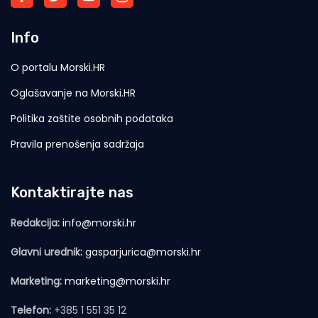
Info
O portalu Morski.HR
Oglašavanje na Morski.HR
Politika zaštite osobnih podataka
Pravila prenošenja sadržaja
Kontaktirajte nas
Redakcija:
info@morski.hr
Glavni urednik:
gasparjurica@morski.hr
Marketing:
marketing@morski.hr
Telefon:
+385 1 551 35 12