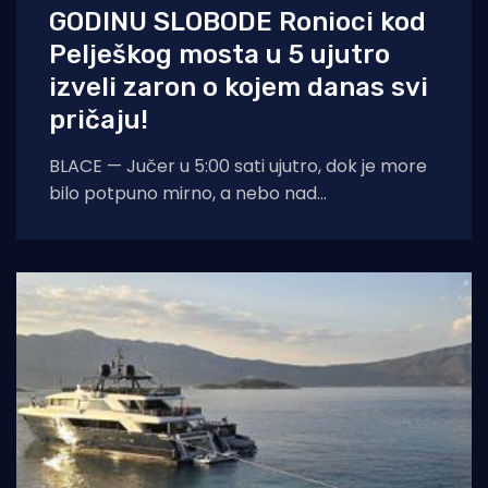
GODINU SLOBODE Ronioci kod
Pelješkog mosta u 5 ujutro
izveli zaron o kojem danas svi
pričaju!
BLACE — Jučer u 5:00 sati ujutro, dok je more
bilo potpuno mirno, a nebo nad
dalmatinskom obalom još obavijeno