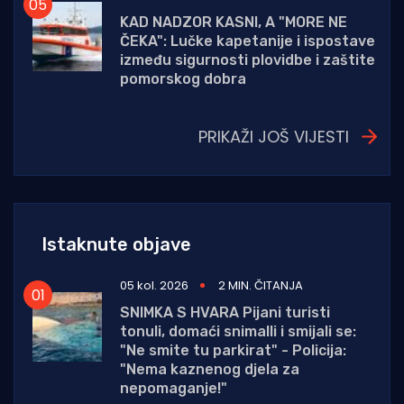
KAD NADZOR KASNI, A "MORE NE
ČEKA": Lučke kapetanije i ispostave
između sigurnosti plovidbe i zaštite
pomorskog dobra
PRIKAŽI JOŠ VIJESTI
Istaknute objave
05 kol. 2026
2 MIN. ČITANJA
SNIMKA S HVARA Pijani turisti
tonuli, domaći snimalli i smijali se:
"Ne smite tu parkirat" - Policija:
"Nema kaznenog djela za
nepomaganje!"