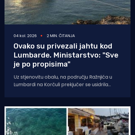
04 kol. 2026
2 MIN. ČITANJA
Ovako su privezali jahtu kod
Lumbarde. Ministarstvo: "Sve
je po propisima"
Uz stjenovitu obalu, na području Ražnjića u
Lumbardi na Korčuli prekjučer se usidrila
jahta. Index piše da je riječ je