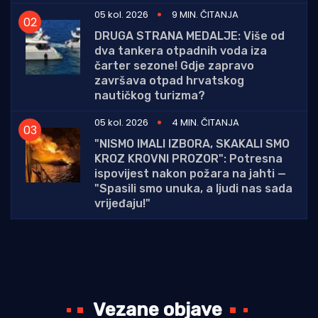
05 kol. 2026
9 MIN. ČITANJA
DRUGA STRANA MEDALJE: Više od
dva tankera otpadnih voda iza
čarter sezone! Gdje zapravo
završava otpad hrvatskog
nautičkog turizma?
05 kol. 2026
4 MIN. ČITANJA
"NISMO IMALI IZBORA, SKAKALI SMO
KROZ KROVNI PROZOR": Potresna
ispovijest nakon požara na jahti —
"Spasili smo unuka, a ljudi nas sada
vrijeđaju!"
Vezane objave