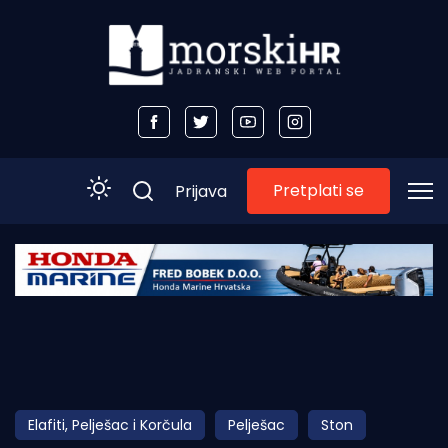
Pretplati se
Prijava
Početna
Morski plus
Morski TV
Obala
Elafiti, Pelješac i Korčula
Pelješac
Ston
Otoci