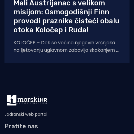
Mali Austrijanac s velikom
misijom: Osmogodišnji Finn
provodi praznike čisteći obalu
otoka Koločep i Ruda!
KOLOČEP – Dok se većina njegovih vršnjaka
na ljetovanju uglavnom zabavlja skakanjem u
more i uživanjem u sladoledu, osmogodišnji
dječak Finn
Jadranski web portal
Pratite nas