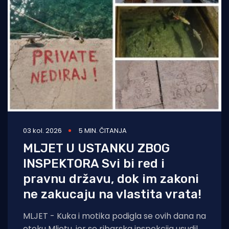
03 kol. 2026
5 MIN. ČITANJA
MLJET U USTANKU ZBOG
INSPEKTORA Svi bi red i
pravnu državu, dok im zakoni
ne zakucaju na vlastita vrata!
MLJET - Kuka i motika podigla se ovih dana na
otoku Mljetu, jer se ribarska inspekcija usudila