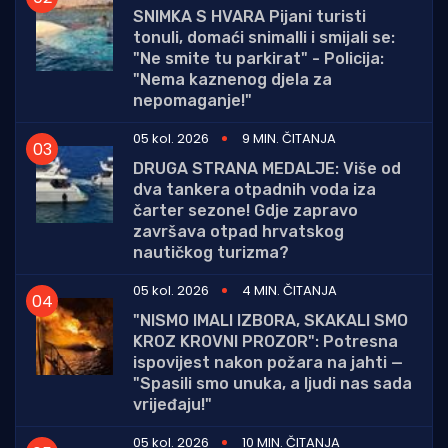
SNIMKA S HVARA Pijani turisti
tonuli, domaći snimalli i smijali se:
"Ne smite tu parkirat" - Policija:
"Nema kaznenog djela za
nepomaganje!"
05 kol. 2026
9 MIN. ČITANJA
DRUGA STRANA MEDALJE: Više od
dva tankera otpadnih voda iza
čarter sezone! Gdje zapravo
završava otpad hrvatskog
nautičkog turizma?
05 kol. 2026
4 MIN. ČITANJA
"NISMO IMALI IZBORA, SKAKALI SMO
KROZ KROVNI PROZOR": Potresna
ispovijest nakon požara na jahti —
"Spasili smo unuka, a ljudi nas sada
vrijeđaju!"
05 kol. 2026
10 MIN. ČITANJA