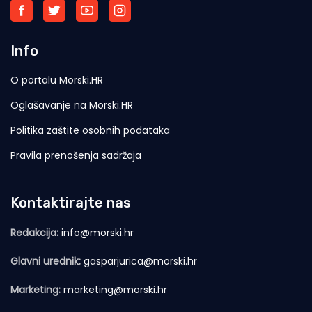
Info
O portalu Morski.HR
Oglašavanje na Morski.HR
Politika zaštite osobnih podataka
Pravila prenošenja sadržaja
Kontaktirajte nas
Redakcija:
info@morski.hr
Glavni urednik:
gasparjurica@morski.hr
Marketing:
marketing@morski.hr