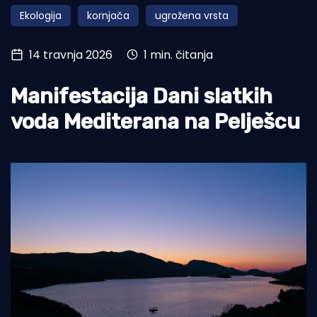
Ekologija
kornjača
ugrožena vrsta
Turizam i nautika
Pomorstvo
14 travnja 2026
1 min. čitanja
Ribolov
Manifestacija Dani slatkih
Ekologija
voda Mediterana na Pelješcu
Tradicija i kultura