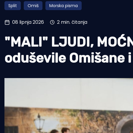
Split
Omiš
Morska pisma
Pomorstvo
Ribolov
08 lipnja 2026
2 min. čitanja
Ekologija
"MALI" LJUDI, MOĆN
Tradicija i kultura
oduševile Omišane i