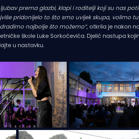
ubav prema glazbi, klapi i roditelji koji su nas potic
više pridonijelo to što smo uvijek skupa, volimo tu
 odradimo najbolje što možemo“
, otkrila je nakon 
etničke škole Luke Sorkočevića. Djelić nastupa koj
dajte u nastavku.