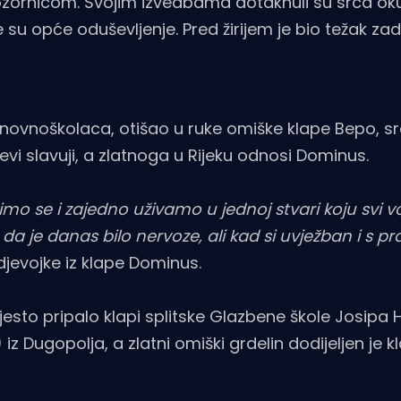
zornicom. Svojim izvedbama dotaknuli su srca oku
su opće oduševljenje. Pred žirijem je bio težak zad
osnovnoškolaca, otišao u ruke omiške klape Bepo, sr
evi slavuji, a zlatnoga u Rijeku odnosi Dominus.
mo se i zajedno uživamo u jednoj stvari koju svi v
a je danas bilo nervoze, ali kad si uvježban i s p
 djevojke iz klape Dominus.
jesto pripalo klapi splitske Glazbene škole Josipa 
z Dugopolja, a zlatni omiški grdelin dodijeljen je kl