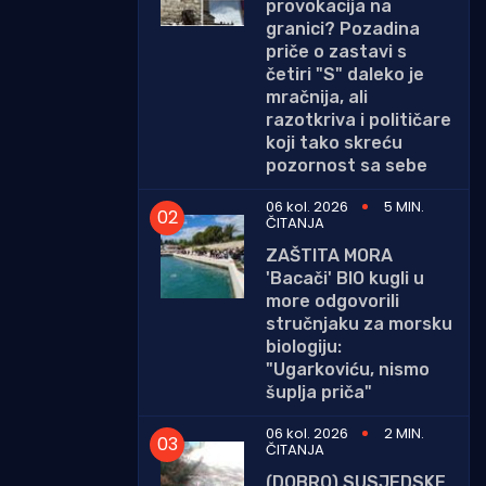
provokacija na
granici? Pozadina
priče o zastavi s
četiri "S" daleko je
mračnija, ali
razotkriva i političare
koji tako skreću
pozornost sa sebe
06 kol. 2026
5 MIN.
ČITANJA
ZAŠTITA MORA
'Bacači' BIO kugli u
more odgovorili
stručnjaku za morsku
biologiju:
"Ugarkoviću, nismo
šuplja priča"
06 kol. 2026
2 MIN.
ČITANJA
(DOBRO) SUSJEDSKE