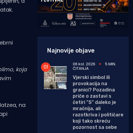
pljenih, a
atak.
ebrni
Najnovije objave
06 kol. 2026
5 MIN.
ČITANJA
olimo, koja
Vjerski simbol ili
ravim
provokacija na
granici? Pozadina
priče o zastavi s
četiri "S" daleko je
Hatzea, na
mračnija, ali
api
razotkriva i političare
koji tako skreću
pozornost sa sebe