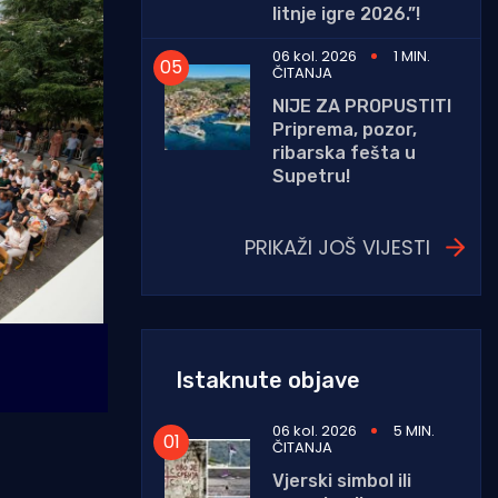
litnje igre 2026.”!
06 kol. 2026
1 MIN.
ČITANJA
NIJE ZA PROPUSTITI
Priprema, pozor,
ribarska fešta u
Supetru!
PRIKAŽI JOŠ VIJESTI
Istaknute objave
06 kol. 2026
5 MIN.
ČITANJA
Vjerski simbol ili