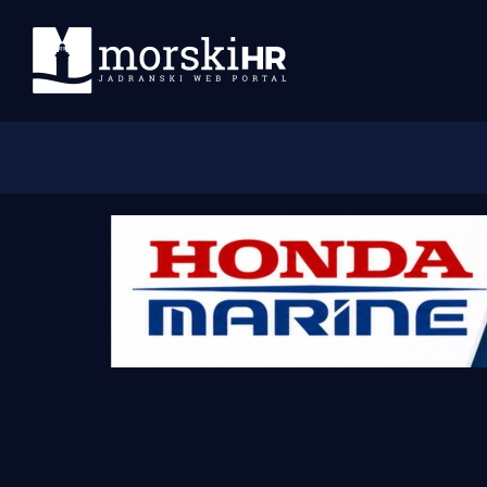
Početna
Morski plus
Morski TV
Obala
Otoci
Turizam i nautika