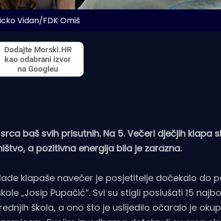
Vicko Vidan/FDK Omiš
ca baš svih prisutnih. Na 5. Večeri dječjih klapa sl
ištvo, a pozitivna energija bila je zarazna.
ade klapaše navečer je posjetitelje dočekalo do p
e „Josip Pupačić“. Svi su stigli poslušati 15 najbol
rednjih škola, a ono što je uslijedilo očaralo je okup