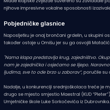
Mlade klapske zvijezde suvereno su zavladale po
njihove impresivne vokalne sposobnosti izazivale 
Pobjedničke glasnice
Naposljetku je onaj brončani grdelin, u skupini 
također ostaje u Omišu jer su ga osvojili Matačić
"Nama klapa predstavlja krug, zajedništvo. Okupi
nam je zajednička i osjećamo se lijepo. Naravno d
ljudima, sve to ode brzo u zaborav“
, poručile su
Nadalje, u konkurenciji srednjoškolaca treće je m
drugo se mjesto smjestio Maestral (KUD “Pleter”) i
Umjetničke škole Luke Sorkočevića iz Dubrovnika.