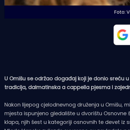
Foto: 
U Omišu se održao događaj koji je donio sreću u sr
tradicija, dalmatinska a cappella pjesma i zajedn
Nakon lijepog cjelodnevnog druženja u Omišu, ml
mjesta ispunjeno gledalište u dvorištu Osnovne škol
klapa, njih šest u kategoriji osnovnih te devet iz s