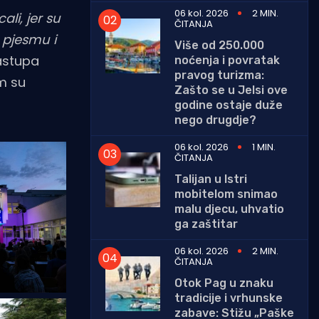
06 kol. 2026
2 MIN.
ali, jer su
ČITANJA
 pjesmu i
Više od 250.000
nastupa
noćenja i povratak
pravog turizma:
im su
Zašto se u Jelsi ove
godine ostaje duže
nego drugdje?
06 kol. 2026
1 MIN.
ČITANJA
Talijan u Istri
mobitelom snimao
malu djecu, uhvatio
ga zaštitar
06 kol. 2026
2 MIN.
ČITANJA
Otok Pag u znaku
tradicije i vrhunske
zabave: Stižu „Paške