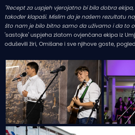
"Recept za uspjeh vjerojatno bi bila dobra ekipa, lj
također klapaši. Mislim da je našem rezultatu naj
što nam je bilo bitno samo da uživamo i da to
'sastojke' uspjeha zlatom ovjenčana ekipa iz Umj
oduševili žiri, Omišane i sve njihove goste, pogle