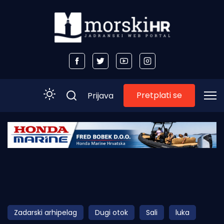
Pretplati se
Prijava
Početna
Morski plus
Morski TV
Obala
Zadarski arhipelag
Dugi otok
Sali
luka
Otoci