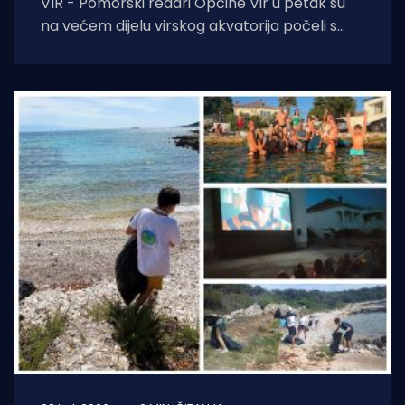
VIR - Pomorski redari Općine Vir u petak su
na većem dijelu virskog akvatorija počeli s
prvom fazom akcije uklanjanja nelegalnih