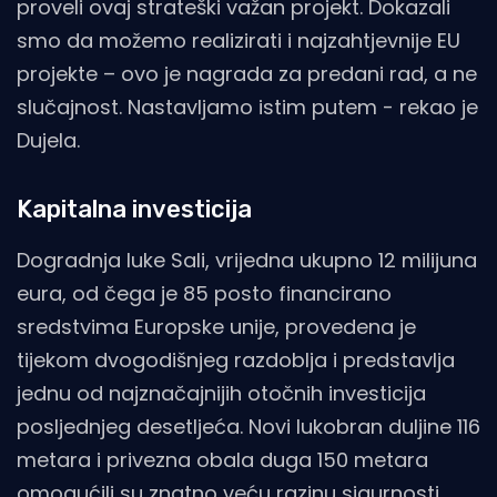
proveli ovaj strateški važan projekt. Dokazali
smo da možemo realizirati i najzahtjevnije EU
projekte – ovo je nagrada za predani rad, a ne
slučajnost. Nastavljamo istim putem - rekao je
Dujela.
Kapitalna investicija
Dogradnja luke Sali, vrijedna ukupno 12 milijuna
eura, od čega je 85 posto financirano
sredstvima Europske unije, provedena je
tijekom dvogodišnjeg razdoblja i predstavlja
jednu od najznačajnijih otočnih investicija
posljednjeg desetljeća. Novi lukobran duljine 116
metara i privezna obala duga 150 metara
omogućili su znatno veću razinu sigurnosti