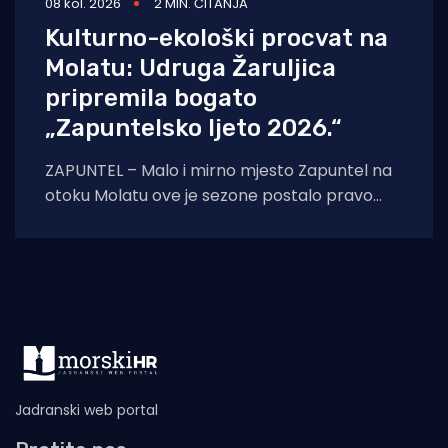
08 kol. 2026
2 MIN. ČITANJA
Kulturno-ekološki procvat na
Molatu: Udruga Žaruljica
pripremila bogato
„Zapuntelsko ljeto 2026.“
ZAPUNTEL – Malo i mirno mjesto Zapuntel na
otoku Molatu ove je sezone postalo pravo
kulturno i edukativno središte otoka
zahvaljujući
Jadranski web portal