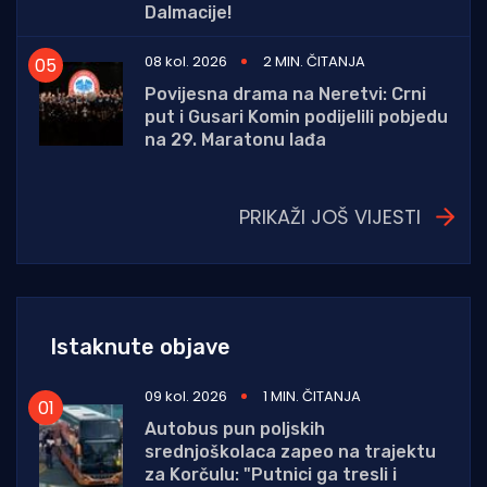
Dalmacije!
08 kol. 2026
2 MIN. ČITANJA
Povijesna drama na Neretvi: Crni
put i Gusari Komin podijelili pobjedu
na 29. Maratonu lađa
PRIKAŽI JOŠ VIJESTI
Istaknute objave
09 kol. 2026
1 MIN. ČITANJA
Autobus pun poljskih
srednjoškolaca zapeo na trajektu
za Korčulu: "Putnici ga tresli i