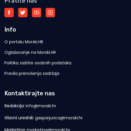
Pratite nas
Info
O portalu Morski.HR
Oglašavanje na Morski.HR
Politika zaštite osobnih podataka
Pravila prenošenja sadržaja
Kontaktirajte nas
Redakcija:
info@morski.hr
Glavni urednik:
gasparjurica@morski.hr
Marketing:
marketing@morski.hr