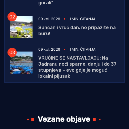
gurali"
09 kol. 2026
1 MIN. ČITANJA
Sunčan i vruć dan, no pripazite na
buru!
09 kol. 2026
1 MIN. ČITANJA
VRUĆINE SE NASTAVLJAJU: Na
Jadranu noći sparne, danju i do 37
stupnjeva – evo gdje je moguć
lokalni pljusak
Vezane objave