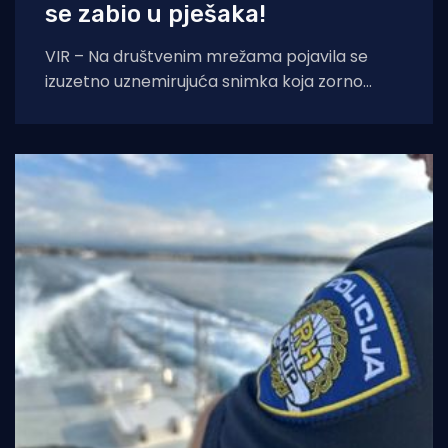
se zabio u pješaka!
VIR – Na društvenim mrežama pojavila se
izuzetno uznemirujuća snimka koja zorno
prikazuje sav užas i neodgovornost pojedinih
vozača električnih romobila.