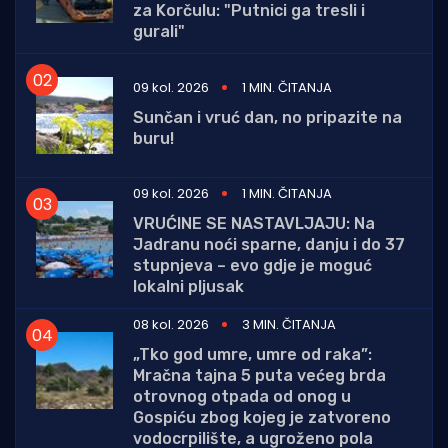
za Korčulu: "Putnici ga tresli i
gurali"
09 kol. 2026
1 MIN. ČITANJA
Sunčan i vruć dan, no pripazite na
buru!
09 kol. 2026
1 MIN. ČITANJA
VRUĆINE SE NASTAVLJAJU: Na
Jadranu noći sparne, danju i do 37
stupnjeva – evo gdje je moguć
lokalni pljusak
08 kol. 2026
3 MIN. ČITANJA
„Tko god umre, umre od raka”:
Mračna tajna 5 puta većeg brda
otrovnog otpada od onog u
Gospiću zbog kojeg je zatvoreno
vodocrpilište, a ugroženo pola