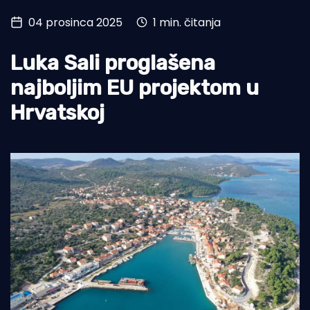
04 prosinca 2025
1 min. čitanja
Turizam i nautika
Pomorstvo
Luka Sali proglašena
Ribolov
najboljim EU projektom u
Hrvatskoj
Ekologija
Tradicija i kultura