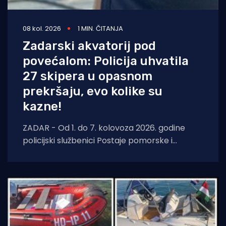
08 kol. 2026
1 MIN. ČITANJA
Zadarski akvatorij pod
povećalom: Policija uhvatila
27 skipera u opasnom
prekršaju, evo kolike su
kazne!
ZADAR - Od 1. do 7. kolovoza 2026. godine
policijski službenici Postaje pomorske i
aerodromske policije Zadar nastavili su s
pojačanim