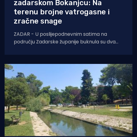
zadarskom Bokanjcu: Na
terenu brojne vatrogasne i
zračne snage
ZADAR - U poslijepodnevnim satima na
području Zadarske županije buknula su dva
požara otvorenog prostora. Oko 14 sati došlo
je do