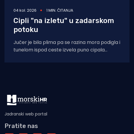
04 kol. 2026
1 MIN. ČITANJA
Cipli "na izletu" u zadarskom
potoku
Jučer je bila plima pa se razina mora podigla i
tunelom ispod ceste izvela puno cipala
balavaca do samog izvora
Jadranski web portal
Pratite nas