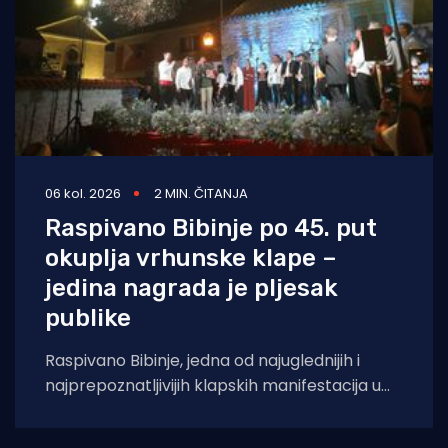
06 kol. 2026
2 MIN. ČITANJA
Raspivano Bibinje po 45. put
okuplja vrhunske klape –
jedina nagrada je pljesak
publike
Raspivano Bibinje, jedna od najuglednijih i
najprepoznatljivijih klapskih manifestacija u
Hrvatskoj, ove će godine doživjeti svoje 45.
izdanje. U subotu,