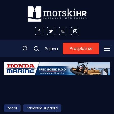
Pretplati se
Prijava
Početna
Morski plus
Morski TV
Obala
Zadar
Zadarska županija
Otoci