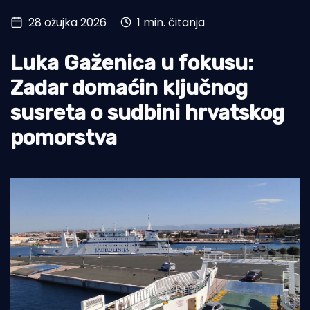
28 ožujka 2026
1 min. čitanja
Turizam i nautika
Pomorstvo
Luka Gaženica u fokusu:
Ribolov
Zadar domaćin ključnog
susreta o sudbini hrvatskog
Ekologija
pomorstva
Tradicija i kultura