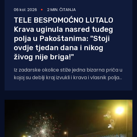
06 kol. 2026
2 MIN. ČITANJA
TELE BESPOMOĆNO LUTALO
Krava uginula nasred tuđeg
polja u Pakoštanima: "Stoji
ovdje tjedan dana i nikog
živog nije briga!"
Iz zadarske okolice stiže jedna bizarna priča u
kojoj su deblji kraj izvukli i krava i vlasnik polja
na kojem