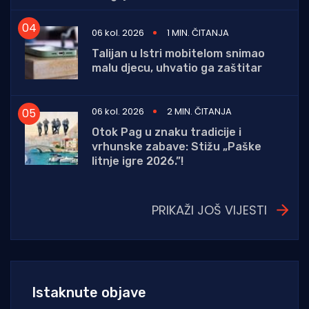
06 kol. 2026
1 MIN. ČITANJA
Talijan u Istri mobitelom snimao
malu djecu, uhvatio ga zaštitar
06 kol. 2026
2 MIN. ČITANJA
Otok Pag u znaku tradicije i
vrhunske zabave: Stižu „Paške
litnje igre 2026.”!
PRIKAŽI JOŠ VIJESTI
Istaknute objave