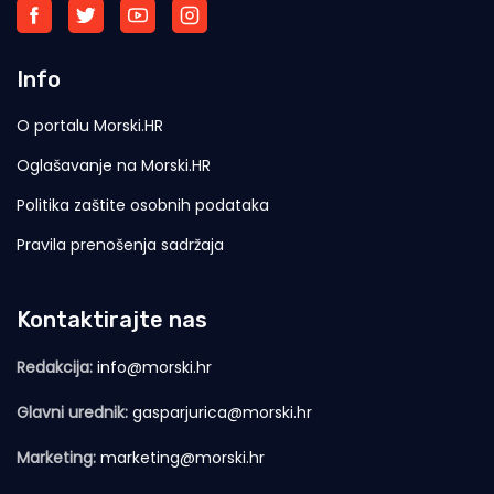
Info
O portalu Morski.HR
Oglašavanje na Morski.HR
Politika zaštite osobnih podataka
Pravila prenošenja sadržaja
Kontaktirajte nas
Redakcija:
info@morski.hr
Glavni urednik:
gasparjurica@morski.hr
Marketing:
marketing@morski.hr