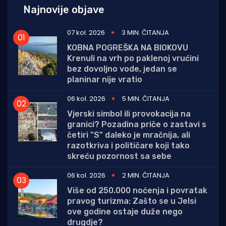
Najnovije objave
07 kol. 2026
3 MIN. ČITANJA
KOBNA POGREŠKA NA BIOKOVU
Krenuli na vrh po paklenoj vrućini
bez dovoljno vode, jedan se
planinar nije vratio
06 kol. 2026
5 MIN. ČITANJA
Vjerski simbol ili provokacija na
granici? Pozadina priče o zastavi s
četiri "S" daleko je mračnija, ali
razotkriva i političare koji tako
skreću pozornost sa sebe
06 kol. 2026
2 MIN. ČITANJA
Više od 250.000 noćenja i povratak
pravog turizma: Zašto se u Jelsi
ove godine ostaje duže nego
drugdje?