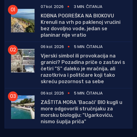
07 kol. 2026
3 MIN. ČITANJA
KOBNA POGREŠKA NA BIOKOVU
Krenuli na vrh po paklenoj vrućini
bez dovoljno vode, jedan se
planinar nije vratio
06 kol. 2026
5 MIN. ČITANJA
Vjerski simbol ili provokacija na
granici? Pozadina priče o zastavi s
četiri "S" daleko je mračnija, ali
razotkriva i političare koji tako
skreću pozornost sa sebe
06 kol. 2026
5 MIN. ČITANJA
ZAŠTITA MORA 'Bacači' BIO kugli u
more odgovorili stručnjaku za
morsku biologiju: "Ugarkoviću,
nismo šuplja priča"